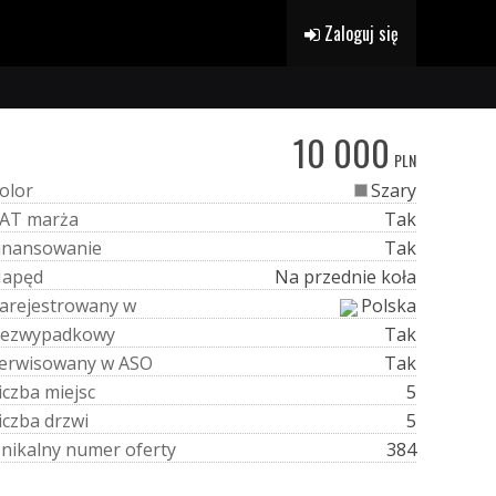
Zaloguj się
10 000
PLN
o
l
o
r
Szary
A
T
m
a
r
ż
a
Tak
i
n
a
n
s
o
w
a
n
i
e
Tak
N
a
p
ę
d
Na przednie koła
a
r
e
j
e
s
t
r
o
w
a
n
y
w
Polska
e
z
w
y
p
a
d
k
o
w
y
Tak
e
r
w
i
s
o
w
a
n
y
w
A
S
O
Tak
i
c
z
b
a
m
i
e
j
s
c
5
i
c
z
b
a
d
r
z
w
i
5
U
n
i
k
a
l
n
y
n
u
m
e
r
o
f
e
r
t
y
384