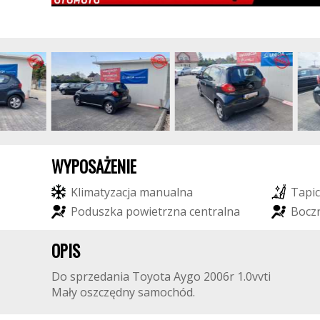
WYPOSAŻENIE
K
l
i
m
a
t
y
z
a
c
j
a
m
a
n
u
a
l
n
a
T
a
p
i
c
P
o
d
u
s
z
k
a
p
o
w
i
e
t
r
z
n
a
c
e
n
t
r
a
l
n
a
B
o
c
z
OPIS
Do sprzedania Toyota Aygo 2006r 1.0vvti
Mały oszczędny samochód.