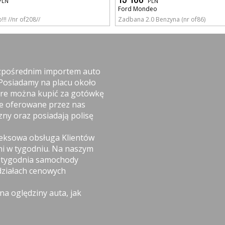
PLN
PLN
Ford Mondeo
!!! //nr of208//
Zadbana 2.0 Benzyna (nr of86)
ezpośrednim importem auto
 Posiadamy na placu około
óre można kupić za gotówkę
ie oferowane przez nas
ny oraz posiadają polisę
leksowa obsługa Klientów
ni w tygodniu. Na naszym
i tygodnia samochody
ziałach cenowych
a oględziny auta, jak