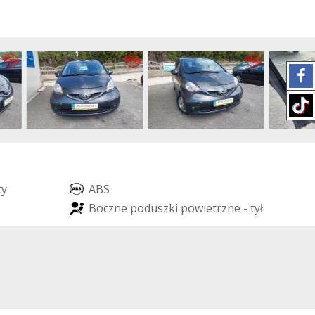
c
y
A
B
S
B
o
c
z
n
e
p
o
d
u
s
z
k
i
p
o
w
i
e
t
r
z
n
e
-
t
y
ł