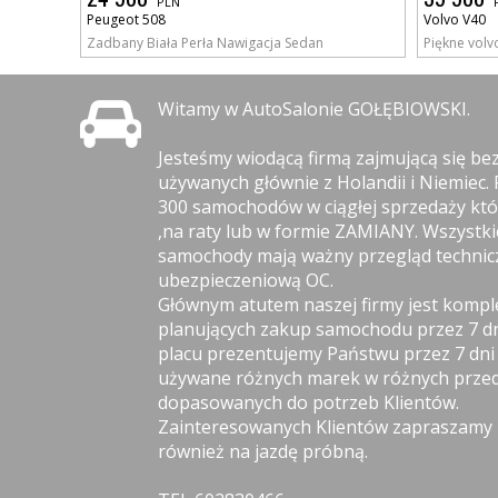
PLN
Peugeot 508
Volvo V40
Zadbany Biała Perła Nawigacja Sedan
Piękne volvo
Witamy w AutoSalonie GOŁĘBIOWSKI.
Jesteśmy wiodącą firmą zajmującą się b
używanych głównie z Holandii i Niemiec.
300 samochodów w ciągłej sprzedaży kt
,na raty lub w formie ZAMIANY. Wszystk
samochody mają ważny przegląd technicz
ubezpieczeniową OC.
Głównym atutem naszej firmy jest komp
planujących zakup samochodu przez 7 d
placu prezentujemy Państwu przez 7 dn
używane różnych marek w różnych przed
dopasowanych do potrzeb Klientów.
Zainteresowanych Klientów zapraszamy n
również na jazdę próbną.