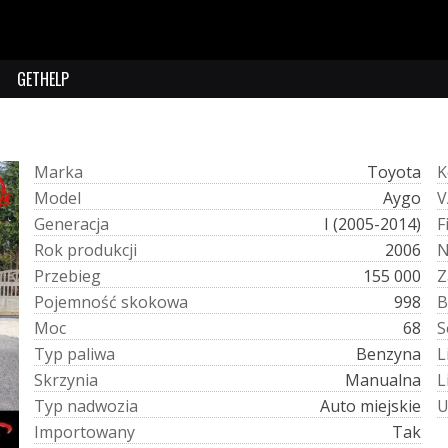
GETHELP
M
a
r
k
a
Toyota
K
M
o
d
e
l
Aygo
V
G
e
n
e
r
a
c
j
a
I (2005-2014)
F
R
o
k
p
r
o
d
u
k
c
j
i
2006
P
r
z
e
b
i
e
g
155 000
Z
P
o
j
e
m
n
o
ś
ć
s
k
o
k
o
w
a
998
B
M
o
c
68
S
T
y
p
p
a
l
i
w
a
Benzyna
L
S
k
r
z
y
n
i
a
Manualna
L
T
y
p
n
a
d
w
o
z
i
a
Auto miejskie
I
m
p
o
r
t
o
w
a
n
y
Tak