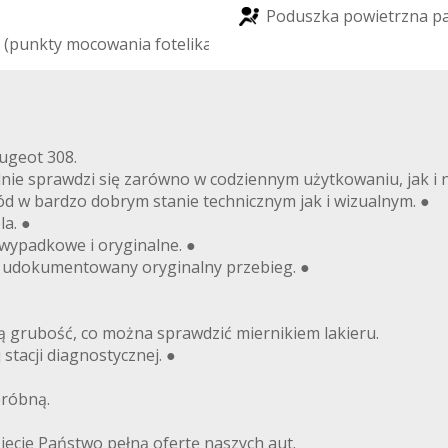
P
o
d
u
s
z
k
a
p
o
w
i
e
t
r
z
n
a
p
(
p
u
n
k
t
y
m
o
c
o
w
a
n
i
a
f
o
t
e
l
i
k
a
d
z
i
e
c
i
ę
c
e
g
o
)
ugeot 308.
nie sprawdzi się zarówno w codziennym użytkowaniu, jak i n
d w bardzo dobrym stanie technicznym jak i wizualnym. ●
a. ●
zwypadkowe i oryginalne. ●
 udokumentowany oryginalny przebieg. ●
ą grubość, co można sprawdzić miernikiem lakieru.
tacji diagnostycznej. ●
próbną.
ie Państwo pełną ofertę naszych aut.