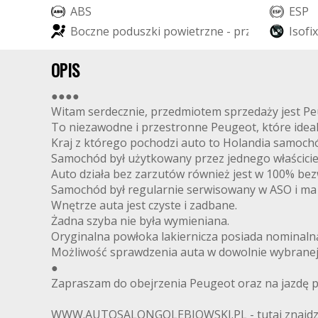
A
B
S
E
S
P
B
o
c
z
n
e
p
o
d
u
s
z
k
i
p
o
w
i
e
t
r
z
n
e
-
p
r
z
ó
d
I
s
o
f
i
x
OPIS
●●●●
Witam serdecznie, przedmiotem sprzedaży jest Pe
To niezawodne i przestronne Peugeot, które ideal
Kraj z którego pochodzi auto to Holandia samochó
Samochód był użytkowany przez jednego właściciel
Auto działa bez zarzutów również jest w 100% be
Samochód był regularnie serwisowany w ASO i ma
Wnętrze auta jest czyste i zadbane.
Żadna szyba nie była wymieniana.
Oryginalna powłoka lakiernicza posiada nominaln
Możliwość sprawdzenia auta w dowolnie wybranej s
●
Zapraszam do obejrzenia Peugeot oraz na jazdę 
WWW.AUTOSALONGOLEBIOWSKI.PL - tutaj znajdziec