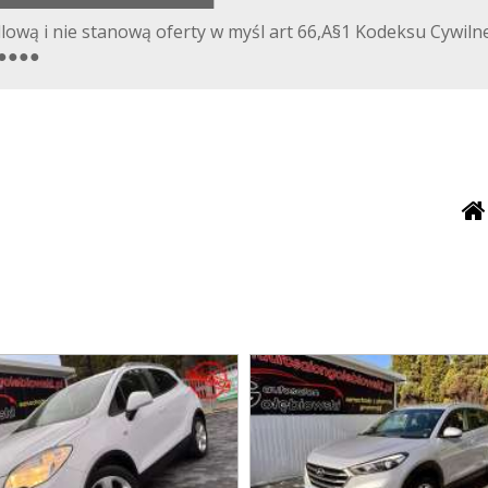
▀▀▀▀▀▀▀▀▀▀▀▀▀▀▀▀▀▀
lową i nie stanową oferty w myśl art 66,A§1 Kodeksu Cywiln
.●●●●