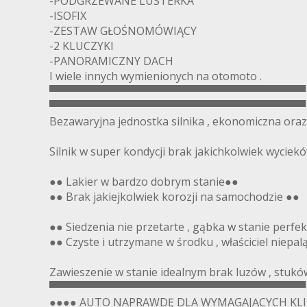
-PODGRZEWANE LUSTERKA
-ISOFIX
-ZESTAW GŁOŚNOMÓWIĄCY
-2 KLUCZYKI
-PANORAMICZNY DACH
I wiele innych wymienionych na otomoto .
▀▀▀▀▀▀▀▀▀▀▀▀▀▀▀▀▀▀▀▀▀▀▀▀▀▀▀▀▀▀▀▀▀▀
▀▀▀▀▀▀▀▀▀▀▀▀▀▀▀▀▀▀▀▀▀▀▀▀▀▀▀▀▀▀▀▀▀▀
Bezawaryjna jednostka silnika , ekonomiczna oraz
Silnik w super kondycji brak jakichkolwiek wyciek
●● Lakier w bardzo dobrym stanie●●
●● Brak jakiejkolwiek korozji na samochodzie ●●
●● Siedzenia nie przetarte , gąbka w stanie perfe
●● Czyste i utrzymane w środku , właściciel niepal
Zawieszenie w stanie idealnym brak luzów , stuków
▀▀▀▀▀▀▀▀▀▀▀▀▀▀▀▀▀▀▀▀▀▀▀▀▀▀▀▀▀▀▀▀▀▀
●●●● AUTO NAPRAWDĘ DLA WYMAGAJĄCYCH KL