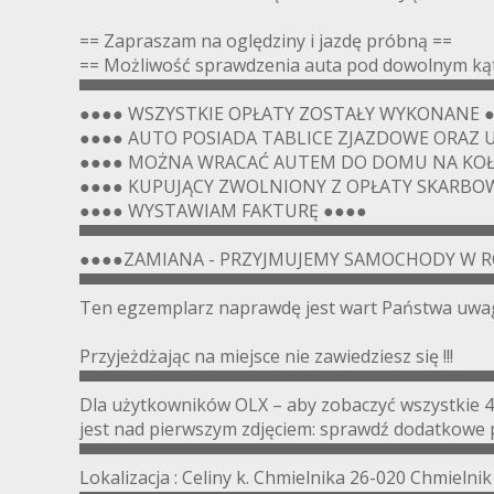
== Zapraszam na oględziny i jazdę próbną ==
== Możliwość sprawdzenia auta pod dowolnym kąte
▀▀▀▀▀▀▀▀▀▀▀▀▀▀▀▀▀▀▀▀▀▀▀▀▀▀▀▀▀▀▀▀▀▀
●●●● WSZYSTKIE OPŁATY ZOSTAŁY WYKONANE 
●●●● AUTO POSIADA TABLICE ZJAZDOWE ORAZ 
●●●● MOŻNA WRACAĆ AUTEM DO DOMU NA KOŁ
●●●● KUPUJĄCY ZWOLNIONY Z OPŁATY SKARBOW
●●●● WYSTAWIAM FAKTURĘ ●●●●
▀▀▀▀▀▀▀▀▀▀▀▀▀▀▀▀▀▀▀▀▀▀▀▀▀▀▀▀▀▀▀▀▀▀
●●●●ZAMIANA - PRZYJMUJEMY SAMOCHODY W R
▀▀▀▀▀▀▀▀▀▀▀▀▀▀▀▀▀▀▀▀▀▀▀▀▀▀▀▀▀▀▀▀▀▀
Ten egzemplarz naprawdę jest wart Państwa uwag
Przyjeżdżając na miejsce nie zawiedziesz się !!!
▀▀▀▀▀▀▀▀▀▀▀▀▀▀▀▀▀▀▀▀▀▀▀▀▀▀▀▀▀▀▀▀▀▀
Dla użytkowników OLX – aby zobaczyć wszystkie 4
jest nad pierwszym zdjęciem: sprawdź dodatk
▀▀▀▀▀▀▀▀▀▀▀▀▀▀▀▀▀▀▀▀▀▀▀▀▀▀▀▀▀▀▀▀▀▀
Lokalizacja : Celiny k. Chmielnika 26-020 Chmielnik