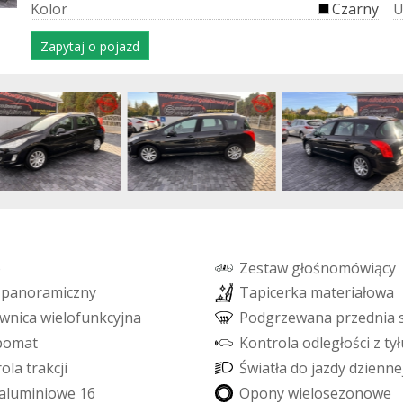
K
o
l
o
r
Czarny
Zapytaj o pojazd
o
Z
e
s
t
a
w
g
ł
o
ś
n
o
m
ó
w
i
ą
c
y
p
a
n
o
r
a
m
i
c
z
n
y
T
a
p
i
c
e
r
k
a
m
a
t
e
r
i
a
ł
o
w
a
w
n
i
c
a
w
i
e
l
o
f
u
n
k
c
y
j
n
a
P
o
d
g
r
z
e
w
a
n
a
p
r
z
e
d
n
i
a
p
o
m
a
t
K
o
n
t
r
o
l
a
o
d
l
e
g
ł
o
ś
c
i
z
t
y
ł
r
o
l
a
t
r
a
k
c
j
i
Ś
w
i
a
t
ł
a
d
o
j
a
z
d
y
d
z
i
e
n
n
e
a
l
u
m
i
n
i
o
w
e
1
6
O
p
o
n
y
w
i
e
l
o
s
e
z
o
n
o
w
e