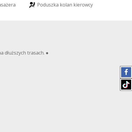
a
s
a
ż
e
r
a
P
o
d
u
s
z
k
a
k
o
l
a
n
k
i
e
r
o
w
c
y
a dłuższych trasach. ●