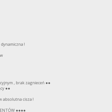
 dynamiczna !
ów
kcyjnym , brak zagnieceń ●●
ący ●●
 absolutna cisza !
IENTÓW ●●●●