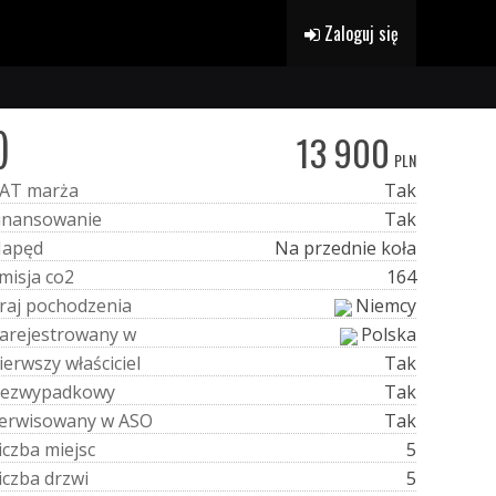
Zaloguj się
)
13 900
PLN
A
T
m
a
r
ż
a
Tak
i
n
a
n
s
o
w
a
n
i
e
Tak
N
a
p
ę
d
Na przednie koła
m
i
s
j
a
c
o
2
164
r
a
j
p
o
c
h
o
d
z
e
n
i
a
Niemcy
a
r
e
j
e
s
t
r
o
w
a
n
y
w
Polska
i
e
r
w
s
z
y
w
ł
a
ś
c
i
c
i
e
l
Tak
e
z
w
y
p
a
d
k
o
w
y
Tak
e
r
w
i
s
o
w
a
n
y
w
A
S
O
Tak
i
c
z
b
a
m
i
e
j
s
c
5
i
c
z
b
a
d
r
z
w
i
5