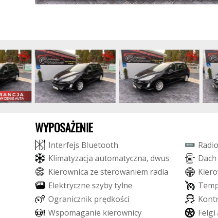
WYPOSAŻENIE
I
n
t
e
r
f
e
j
s
B
l
u
e
t
o
o
t
h
R
a
d
i
K
l
i
m
a
t
y
z
a
c
j
a
a
u
t
o
m
a
t
y
c
z
n
a
,
d
w
u
s
t
r
e
f
o
w
a
D
a
c
h
K
i
e
r
o
w
n
i
c
a
z
e
s
t
e
r
o
w
a
n
i
e
m
r
a
d
i
a
K
i
e
r
o
E
l
e
k
t
r
y
c
z
n
e
s
z
y
b
y
t
y
l
n
e
T
e
m
O
g
r
a
n
i
c
z
n
i
k
p
r
ę
d
k
o
ś
c
i
K
o
n
t
W
s
p
o
m
a
g
a
n
i
e
k
i
e
r
o
w
n
i
c
y
F
e
l
g
i