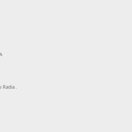
A
 Radia .