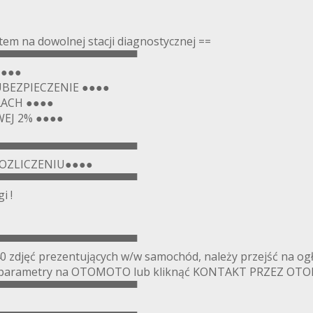
m na dowolnej stacji diagnostycznej ==
▀▀▀▀▀▀▀▀▀▀▀▀▀▀▀▀▀▀
●●●●
UBEZPIECZENIE ●●●●
ACH ●●●●
EJ 2% ●●●●
▀▀▀▀▀▀▀▀▀▀▀▀▀▀▀▀▀▀
OZLICZENIU●●●●
▀▀▀▀▀▀▀▀▀▀▀▀▀▀▀▀▀▀
i !
▀▀▀▀▀▀▀▀▀▀▀▀▀▀▀▀▀▀
0 zdjęć prezentujących w/w samochód, należy przejść na og
owe parametry na OTOMOTO lub kliknąć KONTAKT PRZEZ O
▀▀▀▀▀▀▀▀▀▀▀▀▀▀▀▀▀▀