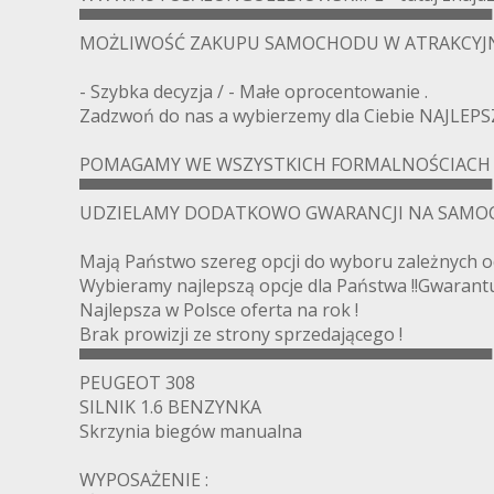
▀▀▀▀▀▀▀▀▀▀▀▀▀▀▀▀▀▀▀▀▀▀▀▀▀▀▀▀▀▀▀▀▀▀
MOŻLIWOŚĆ ZAKUPU SAMOCHODU W ATRAKCYJ
- Szybka decyzja / - Małe oprocentowanie .
Zadzwoń do nas a wybierzemy dla Ciebie NAJLEPSZ
POMAGAMY WE WSZYSTKICH FORMALNOŚCIACH !
▀▀▀▀▀▀▀▀▀▀▀▀▀▀▀▀▀▀▀▀▀▀▀▀▀▀▀▀▀▀▀▀▀▀
UDZIELAMY DODATKOWO GWARANCJI NA SAMOC
Mają Państwo szereg opcji do wyboru zależnych od
Wybieramy najlepszą opcje dla Państwa !!Gwarantu
Najlepsza w Polsce oferta na rok !
Brak prowizji ze strony sprzedającego !
▀▀▀▀▀▀▀▀▀▀▀▀▀▀▀▀▀▀▀▀▀▀▀▀▀▀▀▀▀▀▀▀▀▀
PEUGEOT 308
SILNIK 1.6 BENZYNKA
Skrzynia biegów manualna
WYPOSAŻENIE :