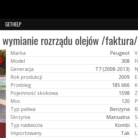
GETHELP
 wymianie rozrządu olejów /faktura/
M
a
r
k
a
Peugeot
V
M
o
d
e
l
308
F
G
e
n
e
r
a
c
j
a
T7 (2008-2013)
R
o
k
p
r
o
d
u
k
c
j
i
2009
E
P
r
z
e
b
i
e
g
185 666
K
P
o
j
e
m
n
o
ś
ć
s
k
o
k
o
w
a
1598
Z
M
o
c
120
P
T
y
p
p
a
l
i
w
a
Benzyna
B
S
k
r
z
y
n
i
a
Manualna
S
T
y
p
n
a
d
w
o
z
i
a
Kombi
L
I
m
p
o
r
t
o
w
a
n
y
Tak
L