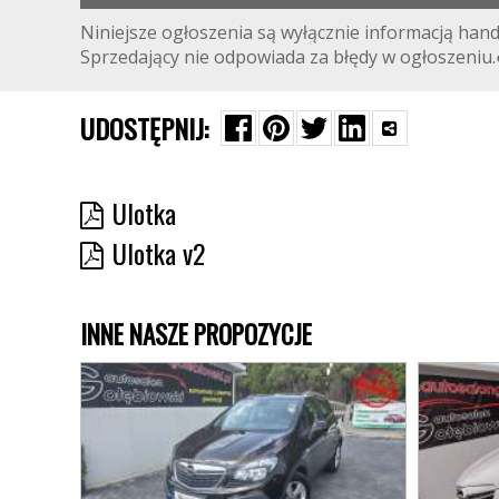
▀▀▀▀▀▀▀▀▀▀▀▀▀▀▀▀▀▀▀▀▀▀▀▀▀▀▀▀▀▀▀▀▀▀
Niniejsze ogłoszenia są wyłącznie informacją hand
Sprzedający nie odpowiada za błędy w ogłoszeniu
UDOSTĘPNIJ:
Ulotka
Ulotka v2
INNE NASZE PROPOZYCJE