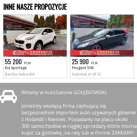
INNE NASZE PROPOZYCJE
55 200
25 900
PLN
PLN
Kia Sportage
Peugeot 508
Bardzo ładna KIA
Automat nr of 32
Witamy w AutoSalonie GOŁĘBIOWSKI.
Jesteśmy wiodącą firmą zajmującą się
bezpośrednim importem auto używanych głównie
z Holandii i Niemiec. Posiadamy na placu około
300 samochodów w ciągłej sprzedaży które można
kupić za gotówkę ,na raty lub w formie ZAMIANY.