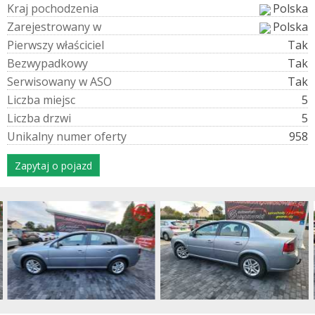
K
r
a
j
p
o
c
h
o
d
z
e
n
i
a
Polska
Z
a
r
e
j
e
s
t
r
o
w
a
n
y
w
Polska
P
i
e
r
w
s
z
y
w
ł
a
ś
c
i
c
i
e
l
Tak
B
e
z
w
y
p
a
d
k
o
w
y
Tak
S
e
r
w
i
s
o
w
a
n
y
w
A
S
O
Tak
L
i
c
z
b
a
m
i
e
j
s
c
5
L
i
c
z
b
a
d
r
z
w
i
5
U
n
i
k
a
l
n
y
n
u
m
e
r
o
f
e
r
t
y
958
Zapytaj o pojazd