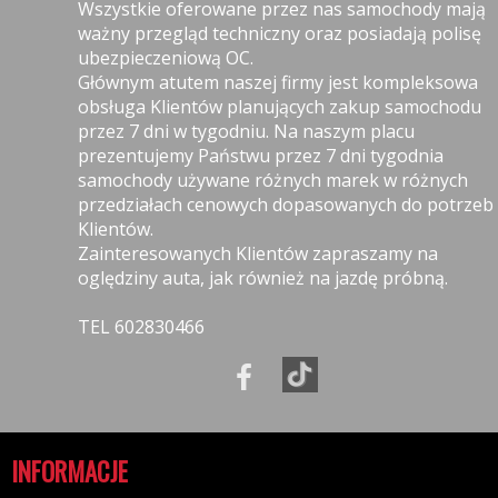
Wszystkie oferowane przez nas samochody mają
ważny przegląd techniczny oraz posiadają polisę
ubezpieczeniową OC.
Głównym atutem naszej firmy jest kompleksowa
obsługa Klientów planujących zakup samochodu
przez 7 dni w tygodniu. Na naszym placu
prezentujemy Państwu przez 7 dni tygodnia
samochody używane różnych marek w różnych
przedziałach cenowych dopasowanych do potrzeb
Klientów.
Zainteresowanych Klientów zapraszamy na
oględziny auta, jak również na jazdę próbną.
TEL 602830466
INFORMACJE