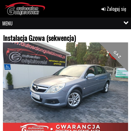
Zaloguj się
MENU
Instalacja Gzowa (sekwencja)
G A Z