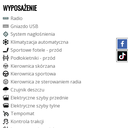
WYPOSAŻENIE
R
a
d
i
o
G
n
i
a
z
d
o
U
S
B
S
y
s
t
e
m
n
a
g
ł
o
ś
n
i
e
n
i
a
K
l
i
m
a
t
y
z
a
c
j
a
a
u
t
o
m
a
t
y
c
z
n
a
S
p
o
r
t
o
w
e
f
o
t
e
l
e
-
p
r
z
ó
d
P
o
d
ł
o
k
i
e
t
n
i
k
i
-
p
r
z
ó
d
K
i
e
r
o
w
n
i
c
a
s
k
ó
r
z
a
n
a
K
i
e
r
o
w
n
i
c
a
s
p
o
r
t
o
w
a
K
i
e
r
o
w
n
i
c
a
z
e
s
t
e
r
o
w
a
n
i
e
m
r
a
d
i
a
C
z
u
j
n
i
k
d
e
s
z
c
z
u
E
l
e
k
t
r
y
c
z
n
e
s
z
y
b
y
p
r
z
e
d
n
i
e
E
l
e
k
t
r
y
c
z
n
e
s
z
y
b
y
t
y
l
n
e
T
e
m
p
o
m
a
t
K
o
n
t
r
o
l
a
t
r
a
k
c
j
i