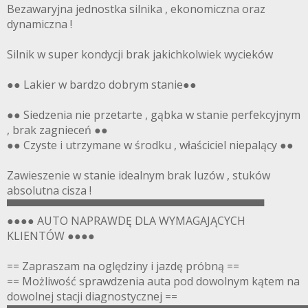
Bezawaryjna jednostka silnika , ekonomiczna oraz
dynamiczna !
Silnik w super kondycji brak jakichkolwiek wycieków
●● Lakier w bardzo dobrym stanie●●
●● Siedzenia nie przetarte , gąbka w stanie perfekcyjnym
, brak zagnieceń ●●
●● Czyste i utrzymane w środku , właściciel niepalący ●●
Zawieszenie w stanie idealnym brak luzów , stuków
absolutna cisza !
▀▀▀▀▀▀▀▀▀▀▀▀▀▀▀▀▀▀▀▀▀▀▀▀▀▀▀▀▀▀▀▀▀▀
●●●● AUTO NAPRAWDĘ DLA WYMAGAJĄCYCH
KLIENTÓW ●●●●
== Zapraszam na oględziny i jazdę próbną ==
== Możliwość sprawdzenia auta pod dowolnym kątem na
dowolnej stacji diagnostycznej ==