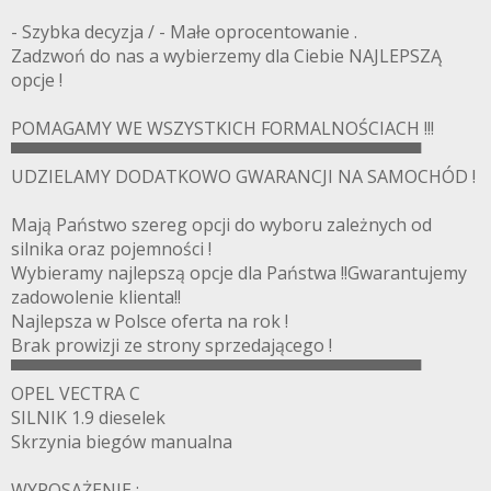
- Szybka decyzja / - Małe oprocentowanie .
Zadzwoń do nas a wybierzemy dla Ciebie NAJLEPSZĄ
opcje !
POMAGAMY WE WSZYSTKICH FORMALNOŚCIACH !!!
▀▀▀▀▀▀▀▀▀▀▀▀▀▀▀▀▀▀▀▀▀▀▀▀▀▀▀▀▀▀▀▀▀▀
UDZIELAMY DODATKOWO GWARANCJI NA SAMOCHÓD !
Mają Państwo szereg opcji do wyboru zależnych od
silnika oraz pojemności !
Wybieramy najlepszą opcje dla Państwa !!Gwarantujemy
zadowolenie klienta!!
Najlepsza w Polsce oferta na rok !
Brak prowizji ze strony sprzedającego !
▀▀▀▀▀▀▀▀▀▀▀▀▀▀▀▀▀▀▀▀▀▀▀▀▀▀▀▀▀▀▀▀▀▀
OPEL VECTRA C
SILNIK 1.9 dieselek
Skrzynia biegów manualna
WYPOSAŻENIE :