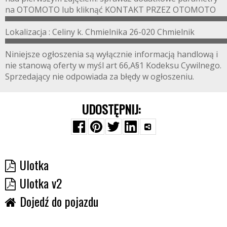
na OTOMOTO lub kliknąć KONTAKT PRZEZ OTOMOTO
▀▀▀▀▀▀▀▀▀▀▀▀▀▀▀▀▀▀▀▀▀▀▀▀▀▀▀▀▀▀▀▀▀▀▀▀▀▀▀
Lokalizacja : Celiny k. Chmielnika 26-020 Chmielnik
▀▀▀▀▀▀▀▀▀▀▀▀▀▀▀▀▀▀▀▀▀▀▀▀▀▀▀▀▀▀▀▀▀▀▀▀▀▀▀
Niniejsze ogłoszenia są wyłącznie informacją handlową i
nie stanową oferty w myśl art 66,A§1 Kodeksu Cywilnego.
Sprzedający nie odpowiada za błędy w ogłoszeniu.
UDOSTĘPNIJ:
Ulotka
Ulotka v2
Dojedź do pojazdu