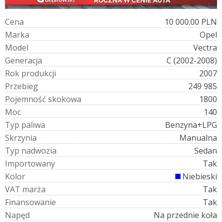
C
e
n
a
10 000.00 PLN
M
a
r
k
a
Opel
M
o
d
e
l
Vectra
G
e
n
e
r
a
c
j
a
C (2002-2008)
R
o
k
p
r
o
d
u
k
c
j
i
2007
P
r
z
e
b
i
e
g
249 985
P
o
j
e
m
n
o
ś
ć
s
k
o
k
o
w
a
1800
M
o
c
140
T
y
p
p
a
l
i
w
a
Benzyna+LPG
S
k
r
z
y
n
i
a
Manualna
T
y
p
n
a
d
w
o
z
i
a
Sedan
I
m
p
o
r
t
o
w
a
n
y
Tak
K
o
l
o
r
Niebieski
V
A
T
m
a
r
ż
a
Tak
F
i
n
a
n
s
o
w
a
n
i
e
Tak
N
a
p
ę
d
Na przednie koła