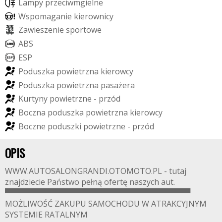
L
a
m
p
y
p
r
z
e
c
i
w
m
g
i
e
l
n
e
W
s
p
o
m
a
g
a
n
i
e
k
i
e
r
o
w
n
i
c
y
Z
a
w
i
e
s
z
e
n
i
e
s
p
o
r
t
o
w
e
A
B
S
E
S
P
P
o
d
u
s
z
k
a
p
o
w
i
e
t
r
z
n
a
k
i
e
r
o
w
c
y
P
o
d
u
s
z
k
a
p
o
w
i
e
t
r
z
n
a
p
a
s
a
ż
e
r
a
K
u
r
t
y
n
y
p
o
w
i
e
t
r
z
n
e
-
p
r
z
ó
d
B
o
c
z
n
a
p
o
d
u
s
z
k
a
p
o
w
i
e
t
r
z
n
a
k
i
e
r
o
w
c
y
B
o
c
z
n
e
p
o
d
u
s
z
k
i
p
o
w
i
e
t
r
z
n
e
-
p
r
z
ó
d
OPIS
WWW.AUTOSALONGRANDI.OTOMOTO.PL - tutaj
znajdziecie Państwo pełną ofertę naszych aut.
▀▀▀▀▀▀▀▀▀▀▀▀▀▀▀▀▀▀▀▀▀▀▀▀▀▀▀▀▀▀▀▀▀▀
MOŻLIWOŚĆ ZAKUPU SAMOCHODU W ATRAKCYJNYM
SYSTEMIE RATALNYM