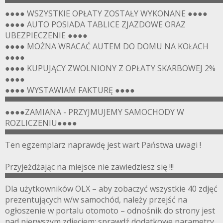
▀▀▀▀▀▀▀▀▀▀▀▀▀▀▀▀▀▀▀▀▀▀▀▀▀▀▀▀▀▀▀▀▀▀▀▀▀▀▀
●●●● WSZYSTKIE OPŁATY ZOSTAŁY WYKONANE ●●●●
●●●● AUTO POSIADA TABLICE ZJAZDOWE ORAZ
UBEZPIECZENIE ●●●●
●●●● MOŻNA WRACAĆ AUTEM DO DOMU NA KOŁACH
●●●●
●●●● KUPUJĄCY ZWOLNIONY Z OPŁATY SKARBOWEJ 2%
●●●●
●●●● WYSTAWIAM FAKTURĘ ●●●●
▀▀▀▀▀▀▀▀▀▀▀▀▀▀▀▀▀▀▀▀▀▀▀▀▀▀▀▀▀▀▀▀▀▀▀▀▀▀▀
●●●●ZAMIANA - PRZYJMUJEMY SAMOCHODY W
ROZLICZENIU●●●●
▀▀▀▀▀▀▀▀▀▀▀▀▀▀▀▀▀▀▀▀▀▀▀▀▀▀▀▀▀▀▀▀▀▀▀▀▀▀▀
Ten egzemplarz naprawdę jest wart Państwa uwagi !
Przyjeżdżając na miejsce nie zawiedziesz się !!!
▀▀▀▀▀▀▀▀▀▀▀▀▀▀▀▀▀▀▀▀▀▀▀▀▀▀▀▀▀▀▀▀▀▀▀▀▀▀▀
Dla użytkowników OLX – aby zobaczyć wszystkie 40 zdjęć
prezentujących w/w samochód, należy przejść na
ogłoszenie w portalu otomoto – odnośnik do strony jest
nad pierwszym zdjęciem: sprawdź dodatkowe parametry