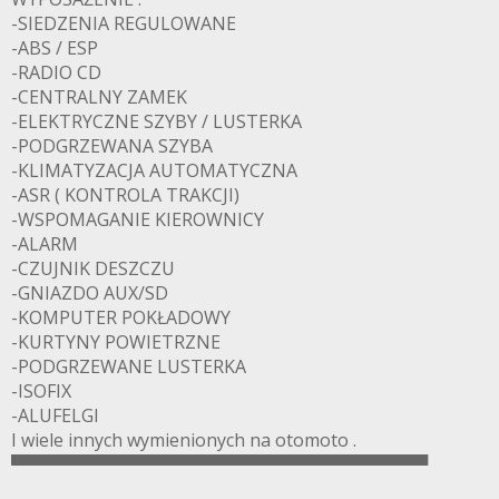
-SIEDZENIA REGULOWANE
-ABS / ESP
-RADIO CD
-CENTRALNY ZAMEK
-ELEKTRYCZNE SZYBY / LUSTERKA
-PODGRZEWANA SZYBA
-KLIMATYZACJA AUTOMATYCZNA
-ASR ( KONTROLA TRAKCJI)
-WSPOMAGANIE KIEROWNICY
-ALARM
-CZUJNIK DESZCZU
-GNIAZDO AUX/SD
-KOMPUTER POKŁADOWY
-KURTYNY POWIETRZNE
-PODGRZEWANE LUSTERKA
-ISOFIX
-ALUFELGI
I wiele innych wymienionych na otomoto .
▀▀▀▀▀▀▀▀▀▀▀▀▀▀▀▀▀▀▀▀▀▀▀▀▀▀▀▀▀▀▀▀▀▀