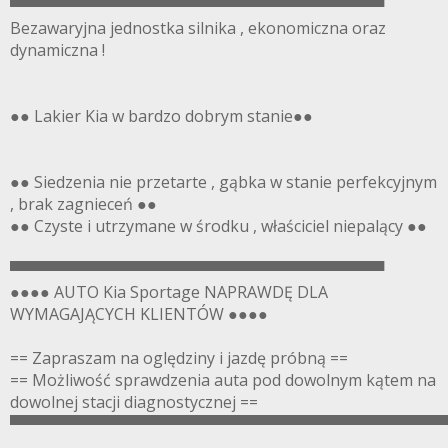
▀▀▀▀▀▀▀▀▀▀▀▀▀▀▀▀▀▀▀▀▀▀▀▀▀▀▀▀▀▀▀▀▀▀
Bezawaryjna jednostka silnika , ekonomiczna oraz
dynamiczna !
●● Lakier Kia w bardzo dobrym stanie●●
●● Siedzenia nie przetarte , gąbka w stanie perfekcyjnym
, brak zagnieceń ●●
●● Czyste i utrzymane w środku , właściciel niepalący ●●
▀▀▀▀▀▀▀▀▀▀▀▀▀▀▀▀▀▀▀▀▀▀▀▀▀▀▀▀▀▀▀▀▀▀
●●●● AUTO Kia Sportage NAPRAWDĘ DLA
WYMAGAJĄCYCH KLIENTÓW ●●●●
== Zapraszam na oględziny i jazdę próbną ==
== Możliwość sprawdzenia auta pod dowolnym kątem na
dowolnej stacji diagnostycznej ==
▀▀▀▀▀▀▀▀▀▀▀▀▀▀▀▀▀▀▀▀▀▀▀▀▀▀▀▀▀▀▀▀▀▀▀▀▀▀▀