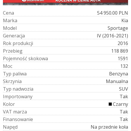
C
e
n
a
54 950.00 PLN
M
a
r
k
a
Kia
M
o
d
e
l
Sportage
G
e
n
e
r
a
c
j
a
IV (2016-2021)
R
o
k
p
r
o
d
u
k
c
j
i
2016
P
r
z
e
b
i
e
g
118 869
P
o
j
e
m
n
o
ś
ć
s
k
o
k
o
w
a
1591
M
o
c
132
T
y
p
p
a
l
i
w
a
Benzyna
S
k
r
z
y
n
i
a
Manualna
T
y
p
n
a
d
w
o
z
i
a
SUV
I
m
p
o
r
t
o
w
a
n
y
Tak
K
o
l
o
r
Czarny
V
A
T
m
a
r
ż
a
Tak
F
i
n
a
n
s
o
w
a
n
i
e
Tak
N
a
p
ę
d
Na przednie koła