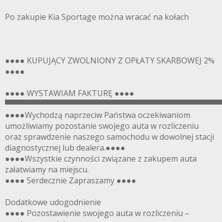
Po zakupie Kia Sportage można wracać na kołach
●●●● KUPUJĄCY ZWOLNIONY Z OPŁATY SKARBOWEJ 2%
●●●●
●●●● WYSTAWIAM FAKTURĘ ●●●●
▀▀▀▀▀▀▀▀▀▀▀▀▀▀▀▀▀▀▀▀▀▀▀▀▀▀▀▀▀▀▀▀▀▀▀▀▀▀▀
●●●●Wychodzą naprzeciw Państwa oczekiwaniom
umożliwiamy pozostanie swojego auta w rozliczeniu
oraz sprawdzenie naszego samochodu w dowolnej stacji
diagnostycznej lub dealera.●●●●
●●●●Wszystkie czynności związane z zakupem auta
załatwiamy na miejscu.
●●●● Serdecznie Zapraszamy ●●●●
Dodatkowe udogodnienie
●●●● Pozostawienie swojego auta w rozliczeniu –