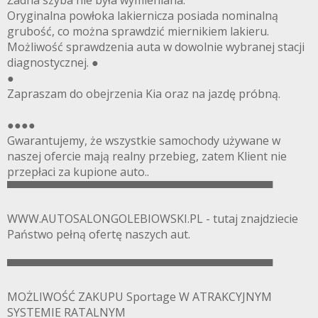
Oryginalna powłoka lakiernicza posiada nominalną
grubość, co można sprawdzić miernikiem lakieru.
Możliwość sprawdzenia auta w dowolnie wybranej stacji
diagnostycznej. ●
●
Zapraszam do obejrzenia Kia oraz na jazdę próbną.
●●●●
Gwarantujemy, że wszystkie samochody używane w
naszej ofercie mają realny przebieg, zatem Klient nie
przepłaci za kupione auto..
▀▀▀▀▀▀▀▀▀▀▀▀▀▀▀▀▀▀▀▀▀▀▀▀▀▀▀▀▀▀▀▀▀▀
WWW.AUTOSALONGOLEBIOWSKI.PL - tutaj znajdziecie
Państwo pełną ofertę naszych aut.
▀▀▀▀▀▀▀▀▀▀▀▀▀▀▀▀▀▀▀▀▀▀▀▀▀▀▀▀▀▀▀▀▀▀
MOŻLIWOŚĆ ZAKUPU Sportage W ATRAKCYJNYM
SYSTEMIE RATALNYM