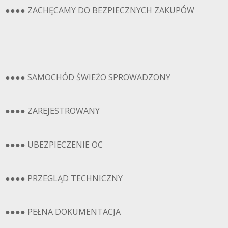
●●●● ZACHĘCAMY DO BEZPIECZNYCH ZAKUPÓW
●●●● SAMOCHÓD ŚWIEŻO SPROWADZONY
●●●● ZAREJESTROWANY
●●●● UBEZPIECZENIE OC
●●●● PRZEGLĄD TECHNICZNY
●●●● PEŁNA DOKUMENTACJA