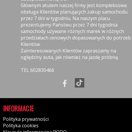
Głównym atutem naszej firmy jest kompleksowa
obsługa Klientów planujących zakup samochodu
przez 7 dni w tygodniu. Na naszym placu
prezentujemy Państwu przez 7 dni tygodnia
samochody używane różnych marek w różnych
przedziałach cenowych dopasowanych do potrzeb
Klientów.
Zainteresowanych Klientów zapraszamy na
oględziny auta, jak również na jazdę próbną.
TEL 602830466
INFORMACJE
Polityka prywatności
Polityka cookies
Klauzula informacyjna RODO