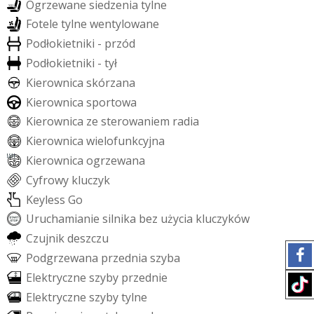
O
g
r
z
e
w
a
n
e
s
i
e
d
z
e
n
i
a
t
y
l
n
e
F
o
t
e
l
e
t
y
l
n
e
w
e
n
t
y
l
o
w
a
n
e
P
o
d
ł
o
k
i
e
t
n
i
k
i
-
p
r
z
ó
d
P
o
d
ł
o
k
i
e
t
n
i
k
i
-
t
y
ł
K
i
e
r
o
w
n
i
c
a
s
k
ó
r
z
a
n
a
K
i
e
r
o
w
n
i
c
a
s
p
o
r
t
o
w
a
K
i
e
r
o
w
n
i
c
a
z
e
s
t
e
r
o
w
a
n
i
e
m
r
a
d
i
a
K
i
e
r
o
w
n
i
c
a
w
i
e
l
o
f
u
n
k
c
y
j
n
a
K
i
e
r
o
w
n
i
c
a
o
g
r
z
e
w
a
n
a
C
y
f
r
o
w
y
k
l
u
c
z
y
k
K
e
y
l
e
s
s
G
o
U
r
u
c
h
a
m
i
a
n
i
e
s
i
l
n
i
k
a
b
e
z
u
ż
y
c
i
a
k
l
u
c
z
y
k
ó
w
C
z
u
j
n
i
k
d
e
s
z
c
z
u
P
o
d
g
r
z
e
w
a
n
a
p
r
z
e
d
n
i
a
s
z
y
b
a
E
l
e
k
t
r
y
c
z
n
e
s
z
y
b
y
p
r
z
e
d
n
i
e
E
l
e
k
t
r
y
c
z
n
e
s
z
y
b
y
t
y
l
n
e