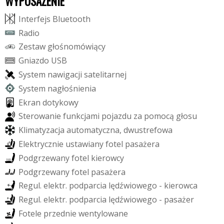
WYPOSAŻENIE
I
n
t
e
r
f
e
j
s
B
l
u
e
t
o
o
t
h
R
a
d
i
o
Z
e
s
t
a
w
g
ł
o
ś
n
o
m
ó
w
i
ą
c
y
G
n
i
a
z
d
o
U
S
B
S
y
s
t
e
m
n
a
w
i
g
a
c
j
i
s
a
t
e
l
i
t
a
r
n
e
j
S
y
s
t
e
m
n
a
g
ł
o
ś
n
i
e
n
i
a
E
k
r
a
n
d
o
t
y
k
o
w
y
S
t
e
r
o
w
a
n
i
e
f
u
n
k
c
j
a
m
i
p
o
j
a
z
d
u
z
a
p
o
m
o
c
ą
g
ł
o
s
u
K
l
i
m
a
t
y
z
a
c
j
a
a
u
t
o
m
a
t
y
c
z
n
a
,
d
w
u
s
t
r
e
f
o
w
a
E
l
e
k
t
r
y
c
z
n
i
e
u
s
t
a
w
i
a
n
y
f
o
t
e
l
p
a
s
a
ż
e
r
a
P
o
d
g
r
z
e
w
a
n
y
f
o
t
e
l
k
i
e
r
o
w
c
y
P
o
d
g
r
z
e
w
a
n
y
f
o
t
e
l
p
a
s
a
ż
e
r
a
R
e
g
u
l
.
e
l
e
k
t
r
.
p
o
d
p
a
r
c
i
a
l
ę
d
ź
w
i
o
w
e
g
o
-
k
i
e
r
o
w
c
a
R
e
g
u
l
.
e
l
e
k
t
r
.
p
o
d
p
a
r
c
i
a
l
ę
d
ź
w
i
o
w
e
g
o
-
p
a
s
a
ż
e
r
F
o
t
e
l
e
p
r
z
e
d
n
i
e
w
e
n
t
y
l
o
w
a
n
e