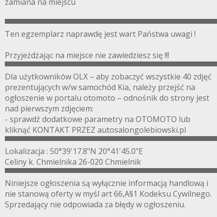
zamiana na miejscu
▀▀▀▀▀▀▀▀▀▀▀▀▀▀▀▀▀▀▀▀▀▀▀▀▀▀▀▀▀▀▀▀▀▀▀▀▀▀▀
Ten egzemplarz naprawdę jest wart Państwa uwagi !
Przyjeżdżając na miejsce nie zawiedziesz się !!!
▀▀▀▀▀▀▀▀▀▀▀▀▀▀▀▀▀▀▀▀▀▀▀▀▀▀▀▀▀▀▀▀▀▀▀▀▀▀▀
Dla użytkowników OLX – aby zobaczyć wszystkie 40 zdjęć
prezentujących w/w samochód Kia, należy przejść na
ogłoszenie w portalu otomoto – odnośnik do strony jest
nad pierwszym zdjęciem:
- sprawdź dodatkowe parametry na OTOMOTO lub
kliknąć KONTAKT PRZEZ autosalongolebiowski.pl
▀▀▀▀▀▀▀▀▀▀▀▀▀▀▀▀▀▀▀▀▀▀▀▀▀▀▀▀▀▀▀▀▀▀▀▀▀▀▀
Lokalizacja : 50°39'17.8"N 20°41'45.0"E
Celiny k. Chmielnika 26-020 Chmielnik
▀▀▀▀▀▀▀▀▀▀▀▀▀▀▀▀▀▀▀▀▀▀▀▀▀▀▀▀▀▀▀▀▀▀▀▀▀▀▀
Niniejsze ogłoszenia są wyłącznie informacją handlową i
nie stanową oferty w myśl art 66,A§1 Kodeksu Cywilnego.
Sprzedający nie odpowiada za błędy w ogłoszeniu.