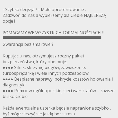
- Szybka decyzja / - Małe oprocentowanie .
Zadzwoń do nas a wybierzemy dla Ciebie NAJLEPSZĄ
opcje !
POMAGAMY WE WSZYSTKICH FORMALNOŚCIACH !!!
▀▀▀▀▀▀▀▀▀▀▀▀▀▀▀▀▀▀▀▀▀▀▀▀▀▀▀▀▀▀▀▀▀▀
Gwarancja bez zmartwień
Kupując u nas, otrzymujesz roczny pakiet
bezpieczeństwa, który obejmuje:
●●●● Silnik, skrzynię biegów, zawieszenie,
turbosprężarkę i wiele innych podzespołów.
●●●● Bezpłatne naprawy, pokrycie kosztów holowania i
diagnostyki.
●●●● Pomoc w ogólnopolskiej sieci warsztatów – zawsze
blisko Ciebie.
Każda ewentualna usterka będzie naprawiona szybko ,
byś mógł cieszyć się jazdą bez stresu.