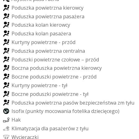
P
o
d
u
s
z
k
a
p
o
w
i
e
t
r
z
n
a
k
i
e
r
o
w
c
y
P
o
d
u
s
z
k
a
p
o
w
i
e
t
r
z
n
a
p
a
s
a
ż
e
r
a
P
o
d
u
s
z
k
a
k
o
l
a
n
k
i
e
r
o
w
c
y
P
o
d
u
s
z
k
a
k
o
l
a
n
p
a
s
a
ż
e
r
a
K
u
r
t
y
n
y
p
o
w
i
e
t
r
z
n
e
-
p
r
z
ó
d
P
o
d
u
s
z
k
a
p
o
w
i
e
t
r
z
n
a
c
e
n
t
r
a
l
n
a
P
o
d
u
s
z
k
i
p
o
w
i
e
t
r
z
n
e
c
z
o
ł
o
w
e
–
p
r
z
ó
d
B
o
c
z
n
a
p
o
d
u
s
z
k
a
p
o
w
i
e
t
r
z
n
a
k
i
e
r
o
w
c
y
B
o
c
z
n
e
p
o
d
u
s
z
k
i
p
o
w
i
e
t
r
z
n
e
-
p
r
z
ó
d
K
u
r
t
y
n
y
p
o
w
i
e
t
r
z
n
e
-
t
y
ł
B
o
c
z
n
e
p
o
d
u
s
z
k
i
p
o
w
i
e
t
r
z
n
e
-
t
y
ł
P
o
d
u
s
z
k
a
p
o
w
i
e
t
r
z
n
a
p
a
s
ó
w
b
e
z
p
i
e
c
z
e
ń
s
t
w
a
z
m
t
y
ł
u
I
s
o
f
i
x
(
p
u
n
k
t
y
m
o
c
o
w
a
n
i
a
f
o
t
e
l
i
k
a
d
z
i
e
c
i
ę
c
e
g
o
)
H
a
k
K
l
i
m
a
t
y
z
a
c
j
a
d
l
a
p
a
s
a
ż
e
r
ó
w
z
t
y
ł
u
W
y
c
i
e
r
a
c
z
k
i