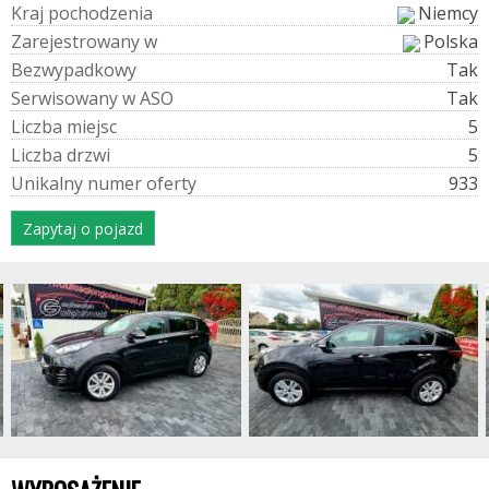
K
r
a
j
p
o
c
h
o
d
z
e
n
i
a
Niemcy
Z
a
r
e
j
e
s
t
r
o
w
a
n
y
w
Polska
B
e
z
w
y
p
a
d
k
o
w
y
Tak
S
e
r
w
i
s
o
w
a
n
y
w
A
S
O
Tak
L
i
c
z
b
a
m
i
e
j
s
c
5
L
i
c
z
b
a
d
r
z
w
i
5
U
n
i
k
a
l
n
y
n
u
m
e
r
o
f
e
r
t
y
933
Zapytaj o pojazd