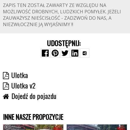
ZAPIS TEN ZOSTAŁ ZAWARTY ZE WZGLĘDU NA
MOŻLIWOŚĆ DROBNYCH, LUDZKICH POMYŁEK. JEŻELI
ZAUWAŻYSZ NIEŚCISŁOŚĆ - ZADZWOŃ DO NAS, A
NIEZWŁOCZNIE JĄ WYJAŚNIMY !!
UDOSTĘPNIJ:
Ulotka
Ulotka v2
Dojedź do pojazdu
INNE NASZE PROPOZYCJE