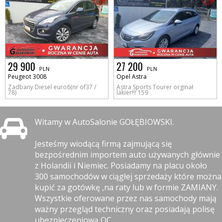
29 900
27 200
PLN
PLN
Peugeot 3008
Opel Astra
Zadbany Diesel euro6(nr of37 /
Astra Sports Tourer orginał
78)
lakier!!! 159
Witamy w AutoSalonie GOŁĘBIOWSKI.
Jesteśmy wiodącą firmą zajmującą się
bezpośrednim importem auto używanych głównie
z Holandii i Niemiec. Posiadamy na placu około
300 samochodów w ciągłej sprzedaży które można
kupić za gotówkę ,na raty lub w formie ZAMIANY.
Wszystkie oferowane przez nas samochody mają
ważny przegląd techniczny oraz posiadają polisę
ubezpieczeniową OC.