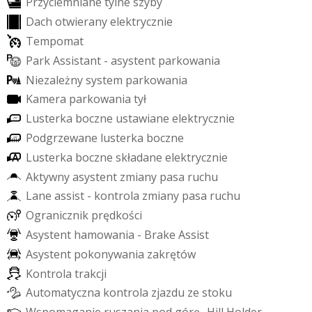
P
r
z
y
c
i
e
m
n
i
a
n
e
t
y
l
n
e
s
z
y
b
y
D
a
c
h
o
t
w
i
e
r
a
n
y
e
l
e
k
t
r
y
c
z
n
i
e
T
e
m
p
o
m
a
t
P
a
r
k
A
s
s
i
s
t
a
n
t
-
a
s
y
s
t
e
n
t
p
a
r
k
o
w
a
n
i
a
N
i
e
z
a
l
e
ż
n
y
s
y
s
t
e
m
p
a
r
k
o
w
a
n
i
a
K
a
m
e
r
a
p
a
r
k
o
w
a
n
i
a
t
y
ł
L
u
s
t
e
r
k
a
b
o
c
z
n
e
u
s
t
a
w
i
a
n
e
e
l
e
k
t
r
y
c
z
n
i
e
P
o
d
g
r
z
e
w
a
n
e
l
u
s
t
e
r
k
a
b
o
c
z
n
e
L
u
s
t
e
r
k
a
b
o
c
z
n
e
s
k
ł
a
d
a
n
e
e
l
e
k
t
r
y
c
z
n
i
e
A
k
t
y
w
n
y
a
s
y
s
t
e
n
t
z
m
i
a
n
y
p
a
s
a
r
u
c
h
u
L
a
n
e
a
s
s
i
s
t
-
k
o
n
t
r
o
l
a
z
m
i
a
n
y
p
a
s
a
r
u
c
h
u
O
g
r
a
n
i
c
z
n
i
k
p
r
ę
d
k
o
ś
c
i
A
s
y
s
t
e
n
t
h
a
m
o
w
a
n
i
a
-
B
r
a
k
e
A
s
s
i
s
t
A
s
y
s
t
e
n
t
p
o
k
o
n
y
w
a
n
i
a
z
a
k
r
ę
t
ó
w
K
o
n
t
r
o
l
a
t
r
a
k
c
j
i
A
u
t
o
m
a
t
y
c
z
n
a
k
o
n
t
r
o
l
a
z
j
a
z
d
u
z
e
s
t
o
k
u