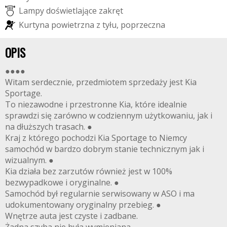
L
a
m
p
y
d
o
ś
w
i
e
t
l
a
j
ą
c
e
z
a
k
r
ę
t
K
u
r
t
y
n
a
p
o
w
i
e
t
r
z
n
a
z
t
y
ł
u
,
p
o
p
r
z
e
c
z
n
a
OPIS
●●●●
Witam serdecznie, przedmiotem sprzedaży jest Kia
Sportage.
To niezawodne i przestronne Kia, które idealnie
sprawdzi się zarówno w codziennym użytkowaniu, jak i
na dłuższych trasach. ●
Kraj z którego pochodzi Kia Sportage to Niemcy
samochód w bardzo dobrym stanie technicznym jak i
wizualnym. ●
Kia działa bez zarzutów również jest w 100%
bezwypadkowe i oryginalne. ●
Samochód był regularnie serwisowany w ASO i ma
udokumentowany oryginalny przebieg. ●
Wnętrze auta jest czyste i zadbane.
Żadna szyba nie była wymieniana.