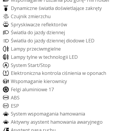
W
s
p
o
m
a
g
a
n
i
e
r
u
s
z
a
n
i
a
p
o
d
g
ó
r
ę
-
H
i
l
l
H
o
l
d
e
r
D
y
n
a
m
i
c
z
n
e
ś
w
i
a
t
ł
a
d
o
ś
w
i
e
t
l
a
j
ą
c
e
z
a
k
r
ę
t
y
C
z
u
j
n
i
k
z
m
i
e
r
z
c
h
u
S
p
r
y
s
k
i
w
a
c
z
e
r
e
f
e
k
t
o
r
ó
w
Ś
w
i
a
t
ł
a
d
o
j
a
z
d
y
d
z
i
e
n
n
e
j
Ś
w
i
a
t
ł
a
d
o
j
a
z
d
y
d
z
i
e
n
n
e
j
d
i
o
d
o
w
e
L
E
D
L
a
m
p
y
p
r
z
e
c
i
w
m
g
i
e
l
n
e
L
a
m
p
y
t
y
l
n
e
w
t
e
c
h
n
o
l
o
g
i
i
L
E
D
S
y
s
t
e
m
S
t
a
r
t
/
S
t
o
p
E
l
e
k
t
r
o
n
i
c
z
n
a
k
o
n
t
r
o
l
a
c
i
ś
n
i
e
n
i
a
w
o
p
o
n
a
c
h
W
s
p
o
m
a
g
a
n
i
e
k
i
e
r
o
w
n
i
c
y
F
e
l
g
i
a
l
u
m
i
n
i
o
w
e
1
7
A
B
S
E
S
P
S
y
s
t
e
m
w
s
p
o
m
a
g
a
n
i
a
h
a
m
o
w
a
n
i
a
A
k
t
y
w
n
y
a
s
y
s
t
e
n
t
h
a
m
o
w
a
n
i
a
a
w
a
r
y
j
n
e
g
o
A
s
y
s
t
e
n
t
p
a
s
a
r
u
c
h
u