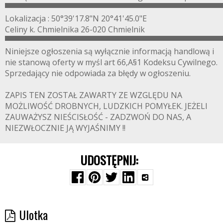
▀▀▀▀▀▀▀▀▀▀▀▀▀▀▀▀▀▀▀▀▀▀▀▀▀▀▀▀▀▀▀▀▀▀▀▀▀▀▀
Lokalizacja : 50°39'17.8"N 20°41'45.0"E
Celiny k. Chmielnika 26-020 Chmielnik
▀▀▀▀▀▀▀▀▀▀▀▀▀▀▀▀▀▀▀▀▀▀▀▀▀▀▀▀▀▀▀▀▀▀▀▀▀▀▀
Niniejsze ogłoszenia są wyłącznie informacją handlową i
nie stanową oferty w myśl art 66,A§1 Kodeksu Cywilnego.
Sprzedający nie odpowiada za błędy w ogłoszeniu.
ZAPIS TEN ZOSTAŁ ZAWARTY ZE WZGLĘDU NA
MOŻLIWOŚĆ DROBNYCH, LUDZKICH POMYŁEK. JEŻELI
ZAUWAŻYSZ NIEŚCISŁOŚĆ - ZADZWOŃ DO NAS, A
NIEZWŁOCZNIE JĄ WYJAŚNIMY !!
UDOSTĘPNIJ:
Ulotka