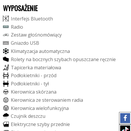
WYPOSAŻENIE
I
n
t
e
r
f
e
j
s
B
l
u
e
t
o
o
t
h
R
a
d
i
o
Z
e
s
t
a
w
g
ł
o
ś
n
o
m
ó
w
i
ą
c
y
G
n
i
a
z
d
o
U
S
B
K
l
i
m
a
t
y
z
a
c
j
a
a
u
t
o
m
a
t
y
c
z
n
a
R
o
l
e
t
y
n
a
b
o
c
z
n
y
c
h
s
z
y
b
a
c
h
o
p
u
s
z
c
z
a
n
e
r
ę
c
z
n
i
e
T
a
p
i
c
e
r
k
a
m
a
t
e
r
i
a
ł
o
w
a
P
o
d
ł
o
k
i
e
t
n
i
k
i
-
p
r
z
ó
d
P
o
d
ł
o
k
i
e
t
n
i
k
i
-
t
y
ł
K
i
e
r
o
w
n
i
c
a
s
k
ó
r
z
a
n
a
K
i
e
r
o
w
n
i
c
a
z
e
s
t
e
r
o
w
a
n
i
e
m
r
a
d
i
a
K
i
e
r
o
w
n
i
c
a
w
i
e
l
o
f
u
n
k
c
y
j
n
a
C
z
u
j
n
i
k
d
e
s
z
c
z
u
E
l
e
k
t
r
y
c
z
n
e
s
z
y
b
y
p
r
z
e
d
n
i
e