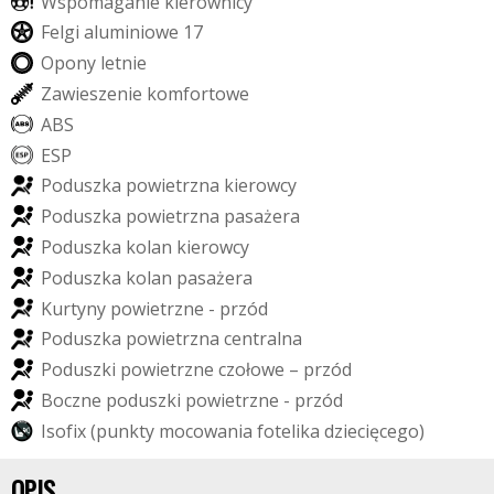
W
s
p
o
m
a
g
a
n
i
e
k
i
e
r
o
w
n
i
c
y
F
e
l
g
i
a
l
u
m
i
n
i
o
w
e
1
7
O
p
o
n
y
l
e
t
n
i
e
Z
a
w
i
e
s
z
e
n
i
e
k
o
m
f
o
r
t
o
w
e
A
B
S
E
S
P
P
o
d
u
s
z
k
a
p
o
w
i
e
t
r
z
n
a
k
i
e
r
o
w
c
y
P
o
d
u
s
z
k
a
p
o
w
i
e
t
r
z
n
a
p
a
s
a
ż
e
r
a
P
o
d
u
s
z
k
a
k
o
l
a
n
k
i
e
r
o
w
c
y
P
o
d
u
s
z
k
a
k
o
l
a
n
p
a
s
a
ż
e
r
a
K
u
r
t
y
n
y
p
o
w
i
e
t
r
z
n
e
-
p
r
z
ó
d
P
o
d
u
s
z
k
a
p
o
w
i
e
t
r
z
n
a
c
e
n
t
r
a
l
n
a
P
o
d
u
s
z
k
i
p
o
w
i
e
t
r
z
n
e
c
z
o
ł
o
w
e
–
p
r
z
ó
d
B
o
c
z
n
e
p
o
d
u
s
z
k
i
p
o
w
i
e
t
r
z
n
e
-
p
r
z
ó
d
I
s
o
f
i
x
(
p
u
n
k
t
y
m
o
c
o
w
a
n
i
a
f
o
t
e
l
i
k
a
d
z
i
e
c
i
ę
c
e
g
o
)
OPIS