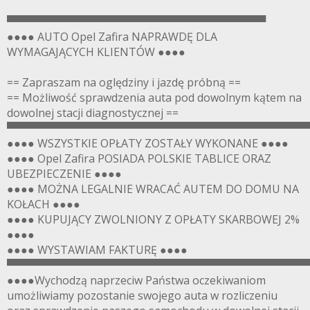
▀▀▀▀▀▀▀▀▀▀▀▀▀▀▀▀▀▀▀▀▀▀▀▀▀▀▀▀▀▀▀▀▀▀
●●●● AUTO Opel Zafira NAPRAWDĘ DLA
WYMAGAJĄCYCH KLIENTÓW ●●●●
== Zapraszam na oględziny i jazdę próbną ==
== Możliwość sprawdzenia auta pod dowolnym kątem na
dowolnej stacji diagnostycznej ==
▀▀▀▀▀▀▀▀▀▀▀▀▀▀▀▀▀▀▀▀▀▀▀▀▀▀▀▀▀▀▀▀▀▀▀▀▀▀▀
●●●● WSZYSTKIE OPŁATY ZOSTAŁY WYKONANE ●●●●
●●●● Opel Zafira POSIADA POLSKIE TABLICE ORAZ
UBEZPIECZENIE ●●●●
●●●● MOŻNA LEGALNIE WRACAĆ AUTEM DO DOMU NA
KOŁACH ●●●●
●●●● KUPUJĄCY ZWOLNIONY Z OPŁATY SKARBOWEJ 2%
●●●●
●●●● WYSTAWIAM FAKTURĘ ●●●●
▀▀▀▀▀▀▀▀▀▀▀▀▀▀▀▀▀▀▀▀▀▀▀▀▀▀▀▀▀▀▀▀▀▀▀▀▀▀▀
●●●●Wychodzą naprzeciw Państwa oczekiwaniom
umożliwiamy pozostanie swojego auta w rozliczeniu