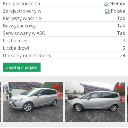
K
r
a
j
p
o
c
h
o
d
z
e
n
i
a
Niemcy
Z
a
r
e
j
e
s
t
r
o
w
a
n
y
w
Polska
P
i
e
r
w
s
z
y
w
ł
a
ś
c
i
c
i
e
l
Tak
B
e
z
w
y
p
a
d
k
o
w
y
Tak
S
e
r
w
i
s
o
w
a
n
y
w
A
S
O
Tak
L
i
c
z
b
a
m
i
e
j
s
c
7
L
i
c
z
b
a
d
r
z
w
i
5
U
n
i
k
a
l
n
y
n
u
m
e
r
o
f
e
r
t
y
29
Zapytaj o pojazd