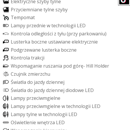
E
l
e
k
t
r
y
c
z
n
e
s
z
y
b
y
t
y
l
n
e
P
r
z
y
c
i
e
m
n
i
a
n
e
t
y
l
n
e
s
z
y
b
y
T
e
m
p
o
m
a
t
L
a
m
p
y
p
r
z
e
d
n
i
e
w
t
e
c
h
n
o
l
o
g
i
i
L
E
D
K
o
n
t
r
o
l
a
o
d
l
e
g
ł
o
ś
c
i
z
t
y
ł
u
(
p
r
z
y
p
a
r
k
o
w
a
n
i
u
)
L
u
s
t
e
r
k
a
b
o
c
z
n
e
u
s
t
a
w
i
a
n
e
e
l
e
k
t
r
y
c
z
n
i
e
P
o
d
g
r
z
e
w
a
n
e
l
u
s
t
e
r
k
a
b
o
c
z
n
e
K
o
n
t
r
o
l
a
t
r
a
k
c
j
i
W
s
p
o
m
a
g
a
n
i
e
r
u
s
z
a
n
i
a
p
o
d
g
ó
r
ę
-
H
i
l
l
H
o
l
d
e
r
C
z
u
j
n
i
k
z
m
i
e
r
z
c
h
u
Ś
w
i
a
t
ł
a
d
o
j
a
z
d
y
d
z
i
e
n
n
e
j
Ś
w
i
a
t
ł
a
d
o
j
a
z
d
y
d
z
i
e
n
n
e
j
d
i
o
d
o
w
e
L
E
D
L
a
m
p
y
p
r
z
e
c
i
w
m
g
i
e
l
n
e
L
a
m
p
y
p
r
z
e
c
i
w
m
g
i
e
l
n
e
w
t
e
c
h
n
o
l
o
g
i
i
L
E
D
L
a
m
p
y
t
y
l
n
e
w
t
e
c
h
n
o
l
o
g
i
i
L
E
D
O
ś
w
i
e
t
l
e
n
i
e
w
n
ę
t
r
z
a
L
E
D