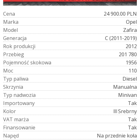
C
e
n
a
24 900.00 PLN
M
a
r
k
a
Opel
M
o
d
e
l
Zafira
G
e
n
e
r
a
c
j
a
C (2011-2019)
R
o
k
p
r
o
d
u
k
c
j
i
2012
P
r
z
e
b
i
e
g
201 780
P
o
j
e
m
n
o
ś
ć
s
k
o
k
o
w
a
1956
M
o
c
110
T
y
p
p
a
l
i
w
a
Diesel
S
k
r
z
y
n
i
a
Manualna
T
y
p
n
a
d
w
o
z
i
a
Minivan
I
m
p
o
r
t
o
w
a
n
y
Tak
K
o
l
o
r
Srebrny
V
A
T
m
a
r
ż
a
Tak
F
i
n
a
n
s
o
w
a
n
i
e
Tak
N
a
p
ę
d
Na przednie koła