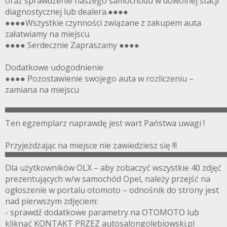
oraz sprawdzenie naszego samochodu w dowolnej stacji
diagnostycznej lub dealera.●●●●
●●●●Wszystkie czynności związane z zakupem auta
załatwiamy na miejscu.
●●●● Serdecznie Zapraszamy ●●●●
Dodatkowe udogodnienie
●●●● Pozostawienie swojego auta w rozliczeniu –
zamiana na miejscu
▀▀▀▀▀▀▀▀▀▀▀▀▀▀▀▀▀▀▀▀▀▀▀▀▀▀▀▀▀▀▀▀▀▀▀▀▀▀▀
Ten egzemplarz naprawdę jest wart Państwa uwagi !
Przyjeżdżając na miejsce nie zawiedziesz się !!!
▀▀▀▀▀▀▀▀▀▀▀▀▀▀▀▀▀▀▀▀▀▀▀▀▀▀▀▀▀▀▀▀▀▀▀▀▀▀▀
Dla użytkowników OLX – aby zobaczyć wszystkie 40 zdjęć
prezentujących w/w samochód Opel, należy przejść na
ogłoszenie w portalu otomoto – odnośnik do strony jest
nad pierwszym zdjęciem:
- sprawdź dodatkowe parametry na OTOMOTO lub
kliknąć KONTAKT PRZEZ autosalongolebiowski.pl