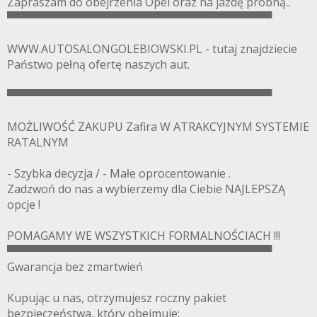
Zapraszam do obejrzenia Opel oraz na jazdę próbną..
▀▀▀▀▀▀▀▀▀▀▀▀▀▀▀▀▀▀▀▀▀▀▀▀▀▀▀▀▀▀▀▀▀▀
WWW.AUTOSALONGOLEBIOWSKI.PL - tutaj znajdziecie
Państwo pełną ofertę naszych aut.
▀▀▀▀▀▀▀▀▀▀▀▀▀▀▀▀▀▀▀▀▀▀▀▀▀▀▀▀▀▀▀▀▀▀
MOŻLIWOŚĆ ZAKUPU Zafira W ATRAKCYJNYM SYSTEMIE
RATALNYM
- Szybka decyzja / - Małe oprocentowanie .
Zadzwoń do nas a wybierzemy dla Ciebie NAJLEPSZĄ
opcje !
POMAGAMY WE WSZYSTKICH FORMALNOŚCIACH !!!
▀▀▀▀▀▀▀▀▀▀▀▀▀▀▀▀▀▀▀▀▀▀▀▀▀▀▀▀▀▀▀▀▀▀
Gwarancja bez zmartwień
Kupując u nas, otrzymujesz roczny pakiet
bezpieczeństwa, który obejmuje: