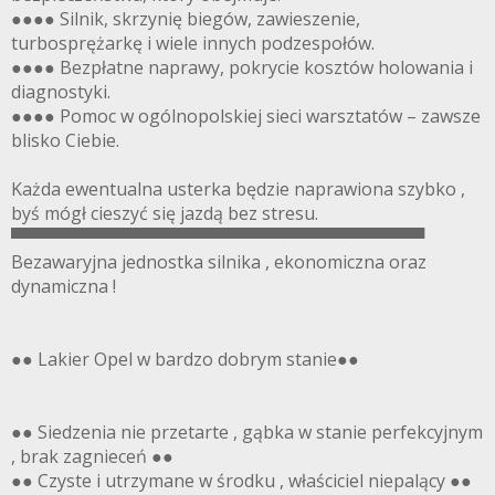
●●●● Silnik, skrzynię biegów, zawieszenie,
turbosprężarkę i wiele innych podzespołów.
●●●● Bezpłatne naprawy, pokrycie kosztów holowania i
diagnostyki.
●●●● Pomoc w ogólnopolskiej sieci warsztatów – zawsze
blisko Ciebie.
Każda ewentualna usterka będzie naprawiona szybko ,
byś mógł cieszyć się jazdą bez stresu.
▀▀▀▀▀▀▀▀▀▀▀▀▀▀▀▀▀▀▀▀▀▀▀▀▀▀▀▀▀▀▀▀▀▀
Bezawaryjna jednostka silnika , ekonomiczna oraz
dynamiczna !
●● Lakier Opel w bardzo dobrym stanie●●
●● Siedzenia nie przetarte , gąbka w stanie perfekcyjnym
, brak zagnieceń ●●
●● Czyste i utrzymane w środku , właściciel niepalący ●●