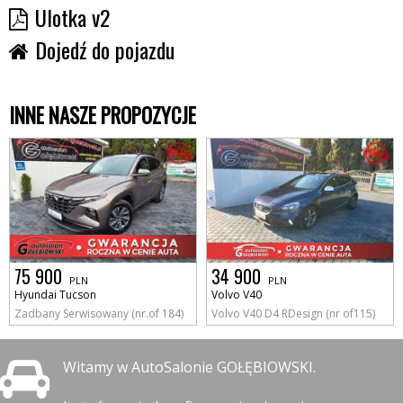
Ulotka v2
Dojedź do pojazdu
INNE NASZE PROPOZYCJE
75 900
34 900
PLN
PLN
Hyundai Tucson
Volvo V40
Zadbany Serwisowany (nr.of 184)
Volvo V40 D4 RDesign (nr of115)
Witamy w AutoSalonie GOŁĘBIOWSKI.