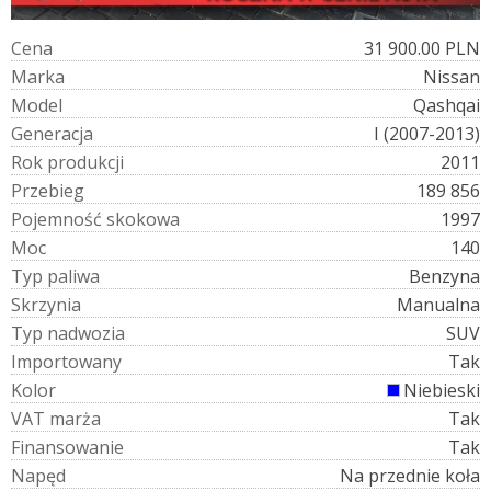
C
e
n
a
31 900.00 PLN
M
a
r
k
a
Nissan
M
o
d
e
l
Qashqai
G
e
n
e
r
a
c
j
a
I (2007-2013)
R
o
k
p
r
o
d
u
k
c
j
i
2011
P
r
z
e
b
i
e
g
189 856
P
o
j
e
m
n
o
ś
ć
s
k
o
k
o
w
a
1997
M
o
c
140
T
y
p
p
a
l
i
w
a
Benzyna
S
k
r
z
y
n
i
a
Manualna
T
y
p
n
a
d
w
o
z
i
a
SUV
I
m
p
o
r
t
o
w
a
n
y
Tak
K
o
l
o
r
Niebieski
V
A
T
m
a
r
ż
a
Tak
F
i
n
a
n
s
o
w
a
n
i
e
Tak
N
a
p
ę
d
Na przednie koła