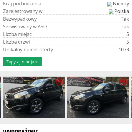
K
r
a
j
p
o
c
h
o
d
z
e
n
i
a
Niemcy
Z
a
r
e
j
e
s
t
r
o
w
a
n
y
w
Polska
B
e
z
w
y
p
a
d
k
o
w
y
Tak
S
e
r
w
i
s
o
w
a
n
y
w
A
S
O
Tak
L
i
c
z
b
a
m
i
e
j
s
c
5
L
i
c
z
b
a
d
r
z
w
i
5
U
n
i
k
a
l
n
y
n
u
m
e
r
o
f
e
r
t
y
1073
Zapytaj o pojazd