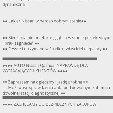
dynamiczna !
●● Lakier Nissan w bardzo dobrym stanie●●
●● Siedzenia nie przetarte , gąbka w stanie perfekcyjnym
, brak zagnieceń ●●
●● Czyste i utrzymane w środku , właściciel niepalący ●●
▀▀▀▀▀▀▀▀▀▀▀▀▀▀▀▀▀▀▀▀▀▀▀▀▀▀▀▀▀▀▀▀▀▀
●●●● AUTO Nissan Qashqai NAPRAWDĘ DLA
WYMAGAJĄCYCH KLIENTÓW ●●●●
== Zapraszam na oględziny i jazdę próbną ==
== Możliwość sprawdzenia auta pod dowolnym kątem na
dowolnej stacji diagnostycznej ==
▀▀▀▀▀▀▀▀▀▀▀▀▀▀▀▀▀▀▀▀▀▀▀▀▀▀▀▀▀▀▀▀▀▀▀▀▀▀▀
●●●● ZACHĘCAMY DO BEZPIECZNYCH ZAKUPÓW