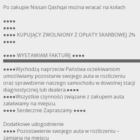
Po zakupie Nissan Qashqai można wracać na kołach
●●●●
●●●●
●●●● KUPUJĄCY ZWOLNIONY Z OPŁATY SKARBOWEJ 2%
●●●●
●●●● WYSTAWIAM FAKTURĘ ●●●●
▀▀▀▀▀▀▀▀▀▀▀▀▀▀▀▀▀▀▀▀▀▀▀▀▀▀▀▀▀▀▀▀▀▀▀▀▀▀▀
●●●●Wychodzą naprzeciw Państwa oczekiwaniom
umożliwiamy pozostanie swojego auta w rozliczeniu
oraz sprawdzenie naszego samochodu w dowolnej stacji
diagnostycznej lub dealera.●●●●
●●●●Wszystkie czynności związane z zakupem auta
załatwiamy na miejscu.
●●●● Serdecznie Zapraszamy ●●●●
Dodatkowe udogodnienie
●●●● Pozostawienie swojego auta w rozliczeniu –
zamiana na miejscu