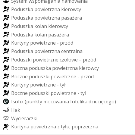
S
y
s
t
e
m
w
s
p
o
m
a
g
a
n
i
a
h
a
m
o
w
a
n
i
a
P
o
d
u
s
z
k
a
p
o
w
i
e
t
r
z
n
a
k
i
e
r
o
w
c
y
P
o
d
u
s
z
k
a
p
o
w
i
e
t
r
z
n
a
p
a
s
a
ż
e
r
a
P
o
d
u
s
z
k
a
k
o
l
a
n
k
i
e
r
o
w
c
y
P
o
d
u
s
z
k
a
k
o
l
a
n
p
a
s
a
ż
e
r
a
K
u
r
t
y
n
y
p
o
w
i
e
t
r
z
n
e
-
p
r
z
ó
d
P
o
d
u
s
z
k
a
p
o
w
i
e
t
r
z
n
a
c
e
n
t
r
a
l
n
a
P
o
d
u
s
z
k
i
p
o
w
i
e
t
r
z
n
e
c
z
o
ł
o
w
e
–
p
r
z
ó
d
B
o
c
z
n
a
p
o
d
u
s
z
k
a
p
o
w
i
e
t
r
z
n
a
k
i
e
r
o
w
c
y
B
o
c
z
n
e
p
o
d
u
s
z
k
i
p
o
w
i
e
t
r
z
n
e
-
p
r
z
ó
d
K
u
r
t
y
n
y
p
o
w
i
e
t
r
z
n
e
-
t
y
ł
B
o
c
z
n
e
p
o
d
u
s
z
k
i
p
o
w
i
e
t
r
z
n
e
-
t
y
ł
I
s
o
f
i
x
(
p
u
n
k
t
y
m
o
c
o
w
a
n
i
a
f
o
t
e
l
i
k
a
d
z
i
e
c
i
ę
c
e
g
o
)
H
a
k
W
y
c
i
e
r
a
c
z
k
i
K
u
r
t
y
n
a
p
o
w
i
e
t
r
z
n
a
z
t
y
ł
u
,
p
o
p
r
z
e
c
z
n
a