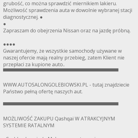
grubość, co można sprawdzić miernikiem lakieru.
Możliwość sprawdzenia auta w dowolnie wybranej stacji
diagnostycznej. ●
●
Zapraszam do obejrzenia Nissan oraz na jazdę próbną.
●●●●
Gwarantujemy, że wszystkie samochody używane w
naszej ofercie mają realny przebieg, zatem Klient nie
przepłaci za kupione auto..
▀▀▀▀▀▀▀▀▀▀▀▀▀▀▀▀▀▀▀▀▀▀▀▀▀▀▀▀▀▀▀▀▀▀
WWW.AUTOSALONGOLEBIOWSKI.PL - tutaj znajdziecie
Państwo pełną ofertę naszych aut.
▀▀▀▀▀▀▀▀▀▀▀▀▀▀▀▀▀▀▀▀▀▀▀▀▀▀▀▀▀▀▀▀▀▀
MOŻLIWOŚĆ ZAKUPU Qashqai W ATRAKCYJNYM
SYSTEMIE RATALNYM