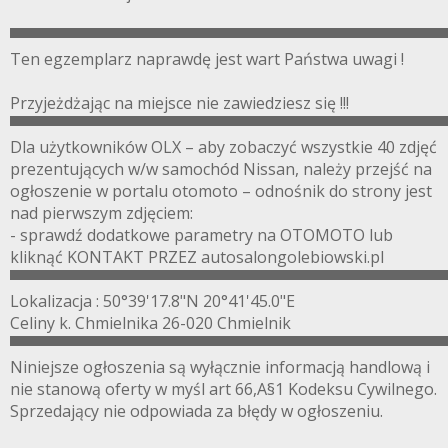
▀▀▀▀▀▀▀▀▀▀▀▀▀▀▀▀▀▀▀▀▀▀▀▀▀▀▀▀▀▀▀▀▀▀▀▀▀▀▀
Ten egzemplarz naprawdę jest wart Państwa uwagi !
Przyjeżdżając na miejsce nie zawiedziesz się !!!
▀▀▀▀▀▀▀▀▀▀▀▀▀▀▀▀▀▀▀▀▀▀▀▀▀▀▀▀▀▀▀▀▀▀▀▀▀▀▀
Dla użytkowników OLX – aby zobaczyć wszystkie 40 zdjęć
prezentujących w/w samochód Nissan, należy przejść na
ogłoszenie w portalu otomoto – odnośnik do strony jest
nad pierwszym zdjęciem:
- sprawdź dodatkowe parametry na OTOMOTO lub
kliknąć KONTAKT PRZEZ autosalongolebiowski.pl
▀▀▀▀▀▀▀▀▀▀▀▀▀▀▀▀▀▀▀▀▀▀▀▀▀▀▀▀▀▀▀▀▀▀▀▀▀▀▀
Lokalizacja : 50°39'17.8"N 20°41'45.0"E
Celiny k. Chmielnika 26-020 Chmielnik
▀▀▀▀▀▀▀▀▀▀▀▀▀▀▀▀▀▀▀▀▀▀▀▀▀▀▀▀▀▀▀▀▀▀▀▀▀▀▀
Niniejsze ogłoszenia są wyłącznie informacją handlową i
nie stanową oferty w myśl art 66,A§1 Kodeksu Cywilnego.
Sprzedający nie odpowiada za błędy w ogłoszeniu.