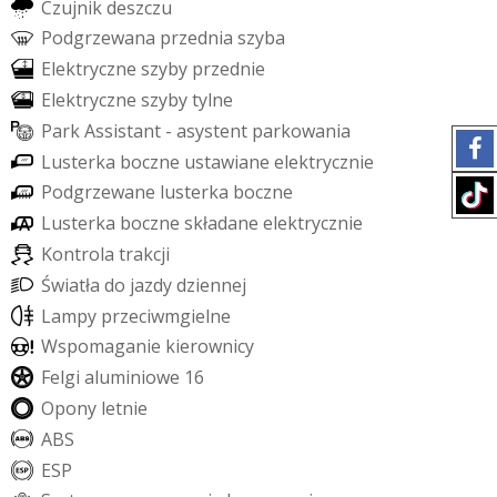
C
z
u
j
n
i
k
d
e
s
z
c
z
u
P
o
d
g
r
z
e
w
a
n
a
p
r
z
e
d
n
i
a
s
z
y
b
a
E
l
e
k
t
r
y
c
z
n
e
s
z
y
b
y
p
r
z
e
d
n
i
e
E
l
e
k
t
r
y
c
z
n
e
s
z
y
b
y
t
y
l
n
e
P
a
r
k
A
s
s
i
s
t
a
n
t
-
a
s
y
s
t
e
n
t
p
a
r
k
o
w
a
n
i
a
L
u
s
t
e
r
k
a
b
o
c
z
n
e
u
s
t
a
w
i
a
n
e
e
l
e
k
t
r
y
c
z
n
i
e
P
o
d
g
r
z
e
w
a
n
e
l
u
s
t
e
r
k
a
b
o
c
z
n
e
L
u
s
t
e
r
k
a
b
o
c
z
n
e
s
k
ł
a
d
a
n
e
e
l
e
k
t
r
y
c
z
n
i
e
K
o
n
t
r
o
l
a
t
r
a
k
c
j
i
Ś
w
i
a
t
ł
a
d
o
j
a
z
d
y
d
z
i
e
n
n
e
j
L
a
m
p
y
p
r
z
e
c
i
w
m
g
i
e
l
n
e
W
s
p
o
m
a
g
a
n
i
e
k
i
e
r
o
w
n
i
c
y
F
e
l
g
i
a
l
u
m
i
n
i
o
w
e
1
6
O
p
o
n
y
l
e
t
n
i
e
A
B
S
E
S
P