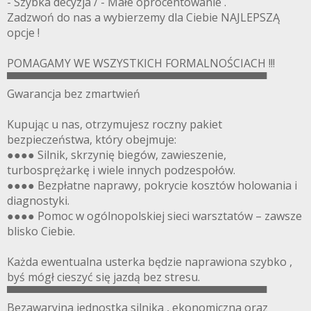
- Szybka decyzja / - Małe oprocentowanie .
Zadzwoń do nas a wybierzemy dla Ciebie NAJLEPSZĄ
opcje !
POMAGAMY WE WSZYSTKICH FORMALNOŚCIACH !!!
▀▀▀▀▀▀▀▀▀▀▀▀▀▀▀▀▀▀▀▀▀▀▀▀▀▀▀▀▀▀▀▀▀▀
Gwarancja bez zmartwień
Kupując u nas, otrzymujesz roczny pakiet
bezpieczeństwa, który obejmuje:
●●●● Silnik, skrzynię biegów, zawieszenie,
turbosprężarkę i wiele innych podzespołów.
●●●● Bezpłatne naprawy, pokrycie kosztów holowania i
diagnostyki.
●●●● Pomoc w ogólnopolskiej sieci warsztatów – zawsze
blisko Ciebie.
Każda ewentualna usterka będzie naprawiona szybko ,
byś mógł cieszyć się jazdą bez stresu.
▀▀▀▀▀▀▀▀▀▀▀▀▀▀▀▀▀▀▀▀▀▀▀▀▀▀▀▀▀▀▀▀▀▀
Bezawaryjna jednostka silnika , ekonomiczna oraz