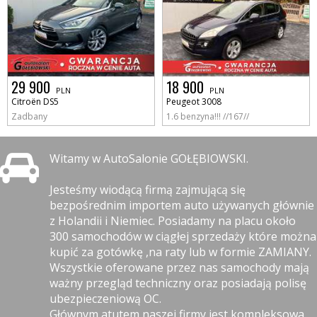
29 900
18 900
PLN
PLN
Citroën DS5
Peugeot 3008
Zadbany
1.6 benzyna!!! //167//
Witamy w AutoSalonie GOŁĘBIOWSKI.
Jesteśmy wiodącą firmą zajmującą się
bezpośrednim importem auto używanych głównie
z Holandii i Niemiec. Posiadamy na placu około
300 samochodów w ciągłej sprzedaży które można
kupić za gotówkę ,na raty lub w formie ZAMIANY.
Wszystkie oferowane przez nas samochody mają
ważny przegląd techniczny oraz posiadają polisę
ubezpieczeniową OC.
Głównym atutem naszej firmy jest kompleksowa