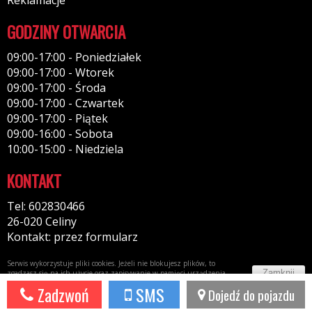
GODZINY OTWARCIA
09:00-17:00 - Poniedziałek
09:00-17:00 - Wtorek
09:00-17:00 - Środa
09:00-17:00 - Czwartek
09:00-17:00 - Piątek
09:00-16:00 - Sobota
10:00-15:00 - Niedziela
KONTAKT
Tel: 602830466
26-020 Celiny
Kontakt: przez formularz
Serwis wykorzystuje pliki cookies. Jeżeli nie blokujesz plików, to
Zamknij
zgadzasz się na ich użycie oraz zapisywanie w pamięci urządzenia.
Więcej informacji w
polityce prywatności
Zadzwoń
SMS
Dojedź do pojazdu
Potrzebujesz taki portal?
Napisz do nas!
44fox.com