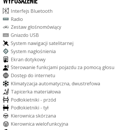
WYPOSAŻENIE
I
n
t
e
r
f
e
j
s
B
l
u
e
t
o
o
t
h
R
a
d
i
o
Z
e
s
t
a
w
g
ł
o
ś
n
o
m
ó
w
i
ą
c
y
G
n
i
a
z
d
o
U
S
B
S
y
s
t
e
m
n
a
w
i
g
a
c
j
i
s
a
t
e
l
i
t
a
r
n
e
j
S
y
s
t
e
m
n
a
g
ł
o
ś
n
i
e
n
i
a
E
k
r
a
n
d
o
t
y
k
o
w
y
S
t
e
r
o
w
a
n
i
e
f
u
n
k
c
j
a
m
i
p
o
j
a
z
d
u
z
a
p
o
m
o
c
ą
g
ł
o
s
u
D
o
s
t
ę
p
d
o
i
n
t
e
r
n
e
t
u
K
l
i
m
a
t
y
z
a
c
j
a
a
u
t
o
m
a
t
y
c
z
n
a
,
d
w
u
s
t
r
e
f
o
w
a
T
a
p
i
c
e
r
k
a
m
a
t
e
r
i
a
ł
o
w
a
P
o
d
ł
o
k
i
e
t
n
i
k
i
-
p
r
z
ó
d
P
o
d
ł
o
k
i
e
t
n
i
k
i
-
t
y
ł
K
i
e
r
o
w
n
i
c
a
s
k
ó
r
z
a
n
a
K
i
e
r
o
w
n
i
c
a
w
i
e
l
o
f
u
n
k
c
y
j
n
a