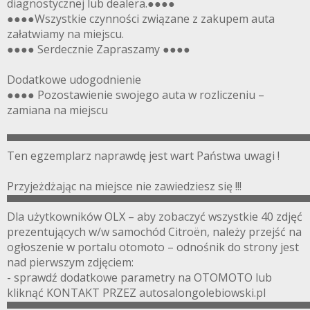
diagnostycznej lub dealera.●●●●
●●●●Wszystkie czynności związane z zakupem auta
załatwiamy na miejscu.
●●●● Serdecznie Zapraszamy ●●●●
Dodatkowe udogodnienie
●●●● Pozostawienie swojego auta w rozliczeniu –
zamiana na miejscu
▀▀▀▀▀▀▀▀▀▀▀▀▀▀▀▀▀▀▀▀▀▀▀▀▀▀▀▀▀▀▀▀▀▀▀▀▀▀▀
Ten egzemplarz naprawdę jest wart Państwa uwagi !
Przyjeżdżając na miejsce nie zawiedziesz się !!!
▀▀▀▀▀▀▀▀▀▀▀▀▀▀▀▀▀▀▀▀▀▀▀▀▀▀▀▀▀▀▀▀▀▀▀▀▀▀▀
Dla użytkowników OLX – aby zobaczyć wszystkie 40 zdjęć
prezentujących w/w samochód Citroën, należy przejść na
ogłoszenie w portalu otomoto – odnośnik do strony jest
nad pierwszym zdjęciem:
- sprawdź dodatkowe parametry na OTOMOTO lub
kliknąć KONTAKT PRZEZ autosalongolebiowski.pl
▀▀▀▀▀▀▀▀▀▀▀▀▀▀▀▀▀▀▀▀▀▀▀▀▀▀▀▀▀▀▀▀▀▀▀▀▀▀▀