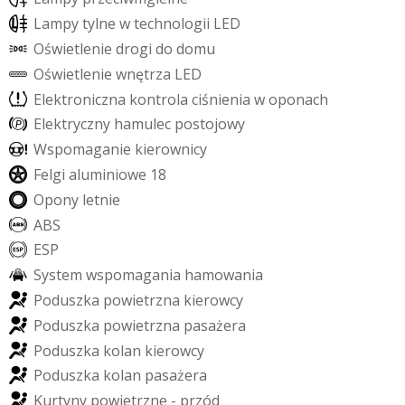
L
a
m
p
y
t
y
l
n
e
w
t
e
c
h
n
o
l
o
g
i
i
L
E
D
O
ś
w
i
e
t
l
e
n
i
e
d
r
o
g
i
d
o
d
o
m
u
O
ś
w
i
e
t
l
e
n
i
e
w
n
ę
t
r
z
a
L
E
D
E
l
e
k
t
r
o
n
i
c
z
n
a
k
o
n
t
r
o
l
a
c
i
ś
n
i
e
n
i
a
w
o
p
o
n
a
c
h
E
l
e
k
t
r
y
c
z
n
y
h
a
m
u
l
e
c
p
o
s
t
o
j
o
w
y
W
s
p
o
m
a
g
a
n
i
e
k
i
e
r
o
w
n
i
c
y
F
e
l
g
i
a
l
u
m
i
n
i
o
w
e
1
8
O
p
o
n
y
l
e
t
n
i
e
A
B
S
E
S
P
S
y
s
t
e
m
w
s
p
o
m
a
g
a
n
i
a
h
a
m
o
w
a
n
i
a
P
o
d
u
s
z
k
a
p
o
w
i
e
t
r
z
n
a
k
i
e
r
o
w
c
y
P
o
d
u
s
z
k
a
p
o
w
i
e
t
r
z
n
a
p
a
s
a
ż
e
r
a
P
o
d
u
s
z
k
a
k
o
l
a
n
k
i
e
r
o
w
c
y
P
o
d
u
s
z
k
a
k
o
l
a
n
p
a
s
a
ż
e
r
a
K
u
r
t
y
n
y
p
o
w
i
e
t
r
z
n
e
-
p
r
z
ó
d