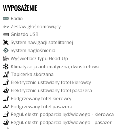
WYPOSAŻENIE
R
a
d
i
o
Z
e
s
t
a
w
g
ł
o
ś
n
o
m
ó
w
i
ą
c
y
G
n
i
a
z
d
o
U
S
B
S
y
s
t
e
m
n
a
w
i
g
a
c
j
i
s
a
t
e
l
i
t
a
r
n
e
j
S
y
s
t
e
m
n
a
g
ł
o
ś
n
i
e
n
i
a
W
y
ś
w
i
e
t
l
a
c
z
t
y
p
u
H
e
a
d
-
U
p
K
l
i
m
a
t
y
z
a
c
j
a
a
u
t
o
m
a
t
y
c
z
n
a
,
d
w
u
s
t
r
e
f
o
w
a
T
a
p
i
c
e
r
k
a
s
k
ó
r
z
a
n
a
E
l
e
k
t
r
y
c
z
n
i
e
u
s
t
a
w
i
a
n
y
f
o
t
e
l
k
i
e
r
o
w
c
y
E
l
e
k
t
r
y
c
z
n
i
e
u
s
t
a
w
i
a
n
y
f
o
t
e
l
p
a
s
a
ż
e
r
a
P
o
d
g
r
z
e
w
a
n
y
f
o
t
e
l
k
i
e
r
o
w
c
y
P
o
d
g
r
z
e
w
a
n
y
f
o
t
e
l
p
a
s
a
ż
e
r
a
R
e
g
u
l
.
e
l
e
k
t
r
.
p
o
d
p
a
r
c
i
a
l
ę
d
ź
w
i
o
w
e
g
o
-
k
i
e
r
o
w
c
a
R
e
g
u
l
.
e
l
e
k
t
r
.
p
o
d
p
a
r
c
i
a
l
ę
d
ź
w
i
o
w
e
g
o
-
p
a
s
a
ż
e
r