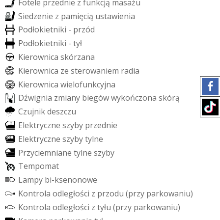
F
o
t
e
l
e
p
r
z
e
d
n
i
e
z
f
u
n
k
c
j
ą
m
a
s
a
ż
u
S
i
e
d
z
e
n
i
e
z
p
a
m
i
ę
c
i
ą
u
s
t
a
w
i
e
n
i
a
P
o
d
ł
o
k
i
e
t
n
i
k
i
-
p
r
z
ó
d
P
o
d
ł
o
k
i
e
t
n
i
k
i
-
t
y
ł
K
i
e
r
o
w
n
i
c
a
s
k
ó
r
z
a
n
a
K
i
e
r
o
w
n
i
c
a
z
e
s
t
e
r
o
w
a
n
i
e
m
r
a
d
i
a
K
i
e
r
o
w
n
i
c
a
w
i
e
l
o
f
u
n
k
c
y
j
n
a
D
ź
w
i
g
n
i
a
z
m
i
a
n
y
b
i
e
g
ó
w
w
y
k
o
ń
c
z
o
n
a
s
k
ó
r
ą
C
z
u
j
n
i
k
d
e
s
z
c
z
u
E
l
e
k
t
r
y
c
z
n
e
s
z
y
b
y
p
r
z
e
d
n
i
e
E
l
e
k
t
r
y
c
z
n
e
s
z
y
b
y
t
y
l
n
e
P
r
z
y
c
i
e
m
n
i
a
n
e
t
y
l
n
e
s
z
y
b
y
T
e
m
p
o
m
a
t
L
a
m
p
y
b
i
-
k
s
e
n
o
n
o
w
e
K
o
n
t
r
o
l
a
o
d
l
e
g
ł
o
ś
c
i
z
p
r
z
o
d
u
(
p
r
z
y
p
a
r
k
o
w
a
n
i
u
)
K
o
n
t
r
o
l
a
o
d
l
e
g
ł
o
ś
c
i
z
t
y
ł
u
(
p
r
z
y
p
a
r
k
o
w
a
n
i
u
)