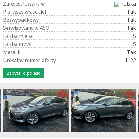
Z
a
r
e
j
e
s
t
r
o
w
a
n
y
w
Polska
P
i
e
r
w
s
z
y
w
ł
a
ś
c
i
c
i
e
l
Tak
B
e
z
w
y
p
a
d
k
o
w
y
Tak
S
e
r
w
i
s
o
w
a
n
y
w
A
S
O
Tak
L
i
c
z
b
a
m
i
e
j
s
c
5
L
i
c
z
b
a
d
r
z
w
i
5
M
e
t
a
l
i
k
Tak
U
n
i
k
a
l
n
y
n
u
m
e
r
o
f
e
r
t
y
1122
Zapytaj o pojazd