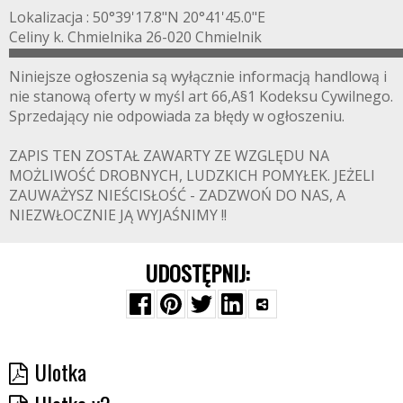
Lokalizacja : 50°39'17.8"N 20°41'45.0"E
Celiny k. Chmielnika 26-020 Chmielnik
▀▀▀▀▀▀▀▀▀▀▀▀▀▀▀▀▀▀▀▀▀▀▀▀▀▀▀▀▀▀▀▀▀▀▀▀▀▀▀
Niniejsze ogłoszenia są wyłącznie informacją handlową i
nie stanową oferty w myśl art 66,A§1 Kodeksu Cywilnego.
Sprzedający nie odpowiada za błędy w ogłoszeniu.
ZAPIS TEN ZOSTAŁ ZAWARTY ZE WZGLĘDU NA
MOŻLIWOŚĆ DROBNYCH, LUDZKICH POMYŁEK. JEŻELI
ZAUWAŻYSZ NIEŚCISŁOŚĆ - ZADZWOŃ DO NAS, A
NIEZWŁOCZNIE JĄ WYJAŚNIMY !!
UDOSTĘPNIJ:
Ulotka