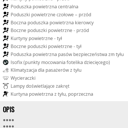
P
o
d
u
s
z
k
a
p
o
w
i
e
t
r
z
n
a
c
e
n
t
r
a
l
n
a
P
o
d
u
s
z
k
i
p
o
w
i
e
t
r
z
n
e
c
z
o
ł
o
w
e
–
p
r
z
ó
d
B
o
c
z
n
a
p
o
d
u
s
z
k
a
p
o
w
i
e
t
r
z
n
a
k
i
e
r
o
w
c
y
B
o
c
z
n
e
p
o
d
u
s
z
k
i
p
o
w
i
e
t
r
z
n
e
-
p
r
z
ó
d
K
u
r
t
y
n
y
p
o
w
i
e
t
r
z
n
e
-
t
y
ł
B
o
c
z
n
e
p
o
d
u
s
z
k
i
p
o
w
i
e
t
r
z
n
e
-
t
y
ł
P
o
d
u
s
z
k
a
p
o
w
i
e
t
r
z
n
a
p
a
s
ó
w
b
e
z
p
i
e
c
z
e
ń
s
t
w
a
z
m
t
y
ł
u
I
s
o
f
i
x
(
p
u
n
k
t
y
m
o
c
o
w
a
n
i
a
f
o
t
e
l
i
k
a
d
z
i
e
c
i
ę
c
e
g
o
)
K
l
i
m
a
t
y
z
a
c
j
a
d
l
a
p
a
s
a
ż
e
r
ó
w
z
t
y
ł
u
W
y
c
i
e
r
a
c
z
k
i
L
a
m
p
y
d
o
ś
w
i
e
t
l
a
j
ą
c
e
z
a
k
r
ę
t
K
u
r
t
y
n
a
p
o
w
i
e
t
r
z
n
a
z
t
y
ł
u
,
p
o
p
r
z
e
c
z
n
a
OPIS
●●●●
●●●●