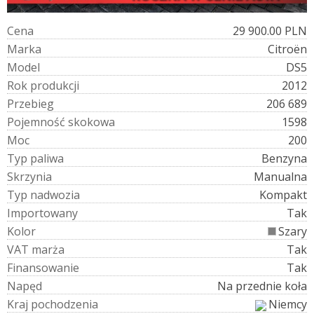
C
e
n
a
29 900.00 PLN
M
a
r
k
a
Citroën
M
o
d
e
l
DS5
R
o
k
p
r
o
d
u
k
c
j
i
2012
P
r
z
e
b
i
e
g
206 689
P
o
j
e
m
n
o
ś
ć
s
k
o
k
o
w
a
1598
M
o
c
200
T
y
p
p
a
l
i
w
a
Benzyna
S
k
r
z
y
n
i
a
Manualna
T
y
p
n
a
d
w
o
z
i
a
Kompakt
I
m
p
o
r
t
o
w
a
n
y
Tak
K
o
l
o
r
Szary
V
A
T
m
a
r
ż
a
Tak
F
i
n
a
n
s
o
w
a
n
i
e
Tak
N
a
p
ę
d
Na przednie koła
K
r
a
j
p
o
c
h
o
d
z
e
n
i
a
Niemcy