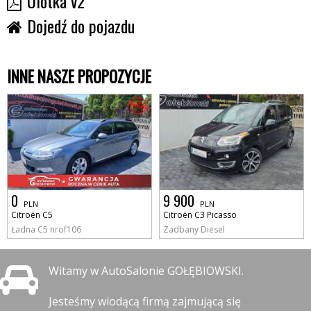
Ulotka v2
Dojedź do pojazdu
INNE NASZE PROPOZYCJE
0
9 900
PLN
PLN
Citroën C5
Citroën C3 Picasso
Ładna C5 nrof106
Zadbany Diesel
Witamy w AutoSalonie GOŁĘBIOWSKI.
Jesteśmy wiodącą firmą zajmującą się