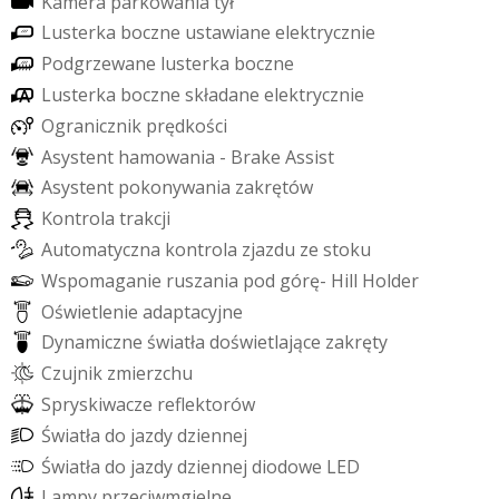
K
a
m
e
r
a
p
a
r
k
o
w
a
n
i
a
t
y
ł
L
u
s
t
e
r
k
a
b
o
c
z
n
e
u
s
t
a
w
i
a
n
e
e
l
e
k
t
r
y
c
z
n
i
e
P
o
d
g
r
z
e
w
a
n
e
l
u
s
t
e
r
k
a
b
o
c
z
n
e
L
u
s
t
e
r
k
a
b
o
c
z
n
e
s
k
ł
a
d
a
n
e
e
l
e
k
t
r
y
c
z
n
i
e
O
g
r
a
n
i
c
z
n
i
k
p
r
ę
d
k
o
ś
c
i
A
s
y
s
t
e
n
t
h
a
m
o
w
a
n
i
a
-
B
r
a
k
e
A
s
s
i
s
t
A
s
y
s
t
e
n
t
p
o
k
o
n
y
w
a
n
i
a
z
a
k
r
ę
t
ó
w
K
o
n
t
r
o
l
a
t
r
a
k
c
j
i
A
u
t
o
m
a
t
y
c
z
n
a
k
o
n
t
r
o
l
a
z
j
a
z
d
u
z
e
s
t
o
k
u
W
s
p
o
m
a
g
a
n
i
e
r
u
s
z
a
n
i
a
p
o
d
g
ó
r
ę
-
H
i
l
l
H
o
l
d
e
r
O
ś
w
i
e
t
l
e
n
i
e
a
d
a
p
t
a
c
y
j
n
e
D
y
n
a
m
i
c
z
n
e
ś
w
i
a
t
ł
a
d
o
ś
w
i
e
t
l
a
j
ą
c
e
z
a
k
r
ę
t
y
C
z
u
j
n
i
k
z
m
i
e
r
z
c
h
u
S
p
r
y
s
k
i
w
a
c
z
e
r
e
f
e
k
t
o
r
ó
w
Ś
w
i
a
t
ł
a
d
o
j
a
z
d
y
d
z
i
e
n
n
e
j
Ś
w
i
a
t
ł
a
d
o
j
a
z
d
y
d
z
i
e
n
n
e
j
d
i
o
d
o
w
e
L
E
D
L
a
m
p
y
p
r
z
e
c
i
w
m
g
i
e
l
n
e