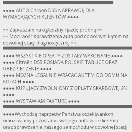
▀▀▀▀▀▀▀▀▀▀▀▀▀▀▀▀▀▀▀▀▀▀▀▀▀▀▀▀▀▀▀▀▀▀
●●●● AUTO Citroën DS5 NAPRAWDĘ DLA
WYMAGAJĄCYCH KLIENTÓW ●●●●
== Zapraszam na oględziny i jazdę próbną ==
== Możliwość sprawdzenia auta pod dowolnym kątem na
dowolnej stacji diagnostycznej ==
▀▀▀▀▀▀▀▀▀▀▀▀▀▀▀▀▀▀▀▀▀▀▀▀▀▀▀▀▀▀▀▀▀▀▀▀▀▀▀
●●●● WSZYSTKIE OPŁATY ZOSTAŁY WYKONANE ●●●●
●●●● Citroën DS5 POSIADA POLSKIE TABLICE ORAZ
UBEZPIECZENIE ●●●●
●●●● MOŻNA LEGALNIE WRACAĆ AUTEM DO DOMU NA
KOŁACH ●●●●
●●●● KUPUJĄCY ZWOLNIONY Z OPŁATY SKARBOWEJ 2%
●●●●
●●●● WYSTAWIAM FAKTURĘ ●●●●
▀▀▀▀▀▀▀▀▀▀▀▀▀▀▀▀▀▀▀▀▀▀▀▀▀▀▀▀▀▀▀▀▀▀▀▀▀▀▀
●●●●Wychodzą naprzeciw Państwa oczekiwaniom
umożliwiamy pozostanie swojego auta w rozliczeniu
oraz sprawdzenie naszego samochodu w dowolnej stacji