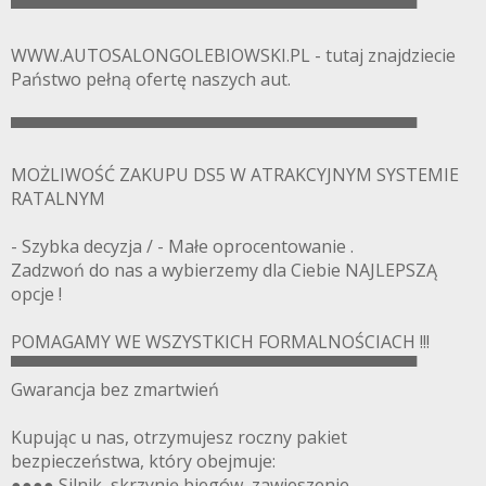
▀▀▀▀▀▀▀▀▀▀▀▀▀▀▀▀▀▀▀▀▀▀▀▀▀▀▀▀▀▀▀▀▀▀
WWW.AUTOSALONGOLEBIOWSKI.PL - tutaj znajdziecie
Państwo pełną ofertę naszych aut.
▀▀▀▀▀▀▀▀▀▀▀▀▀▀▀▀▀▀▀▀▀▀▀▀▀▀▀▀▀▀▀▀▀▀
MOŻLIWOŚĆ ZAKUPU DS5 W ATRAKCYJNYM SYSTEMIE
RATALNYM
- Szybka decyzja / - Małe oprocentowanie .
Zadzwoń do nas a wybierzemy dla Ciebie NAJLEPSZĄ
opcje !
POMAGAMY WE WSZYSTKICH FORMALNOŚCIACH !!!
▀▀▀▀▀▀▀▀▀▀▀▀▀▀▀▀▀▀▀▀▀▀▀▀▀▀▀▀▀▀▀▀▀▀
Gwarancja bez zmartwień
Kupując u nas, otrzymujesz roczny pakiet
bezpieczeństwa, który obejmuje:
●●●● Silnik, skrzynię biegów, zawieszenie,