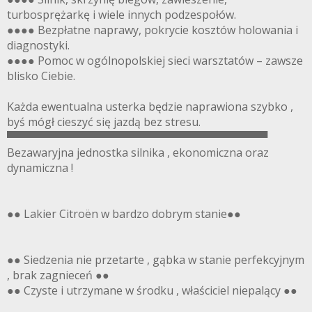
turbosprężarkę i wiele innych podzespołów.
●●●● Bezpłatne naprawy, pokrycie kosztów holowania i
diagnostyki.
●●●● Pomoc w ogólnopolskiej sieci warsztatów – zawsze
blisko Ciebie.
Każda ewentualna usterka będzie naprawiona szybko ,
byś mógł cieszyć się jazdą bez stresu.
▀▀▀▀▀▀▀▀▀▀▀▀▀▀▀▀▀▀▀▀▀▀▀▀▀▀▀▀▀▀▀▀▀▀
Bezawaryjna jednostka silnika , ekonomiczna oraz
dynamiczna !
●● Lakier Citroën w bardzo dobrym stanie●●
●● Siedzenia nie przetarte , gąbka w stanie perfekcyjnym
, brak zagnieceń ●●
●● Czyste i utrzymane w środku , właściciel niepalący ●●