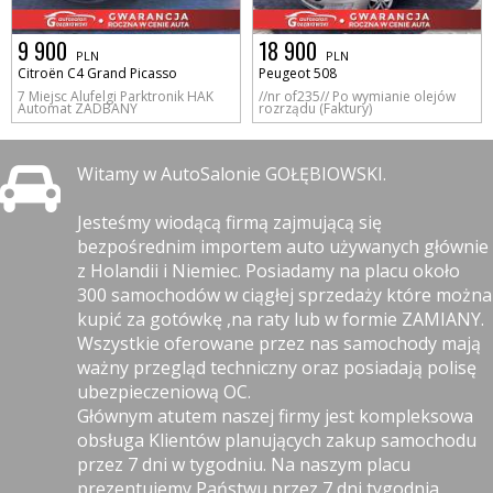
9 900
18 900
PLN
PLN
Citroën C4 Grand Picasso
Peugeot 508
7 Miejsc Alufelgi Parktronik HAK
//nr of235// Po wymianie olejów
Automat ZADBANY
rozrządu (Faktury)
Witamy w AutoSalonie GOŁĘBIOWSKI.
Jesteśmy wiodącą firmą zajmującą się
bezpośrednim importem auto używanych głównie
z Holandii i Niemiec. Posiadamy na placu około
300 samochodów w ciągłej sprzedaży które można
kupić za gotówkę ,na raty lub w formie ZAMIANY.
Wszystkie oferowane przez nas samochody mają
ważny przegląd techniczny oraz posiadają polisę
ubezpieczeniową OC.
Głównym atutem naszej firmy jest kompleksowa
obsługa Klientów planujących zakup samochodu
przez 7 dni w tygodniu. Na naszym placu
prezentujemy Państwu przez 7 dni tygodnia