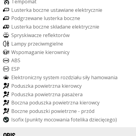
T
e
m
p
o
m
a
t
L
u
s
t
e
r
k
a
b
o
c
z
n
e
u
s
t
a
w
i
a
n
e
e
l
e
k
t
r
y
c
z
n
i
e
P
o
d
g
r
z
e
w
a
n
e
l
u
s
t
e
r
k
a
b
o
c
z
n
e
L
u
s
t
e
r
k
a
b
o
c
z
n
e
s
k
ł
a
d
a
n
e
e
l
e
k
t
r
y
c
z
n
i
e
S
p
r
y
s
k
i
w
a
c
z
e
r
e
f
e
k
t
o
r
ó
w
L
a
m
p
y
p
r
z
e
c
i
w
m
g
i
e
l
n
e
W
s
p
o
m
a
g
a
n
i
e
k
i
e
r
o
w
n
i
c
y
A
B
S
E
S
P
E
l
e
k
t
r
o
n
i
c
z
n
y
s
y
s
t
e
m
r
o
z
d
z
i
a
ł
u
s
i
ł
y
h
a
m
o
w
a
n
i
a
P
o
d
u
s
z
k
a
p
o
w
i
e
t
r
z
n
a
k
i
e
r
o
w
c
y
P
o
d
u
s
z
k
a
p
o
w
i
e
t
r
z
n
a
p
a
s
a
ż
e
r
a
B
o
c
z
n
a
p
o
d
u
s
z
k
a
p
o
w
i
e
t
r
z
n
a
k
i
e
r
o
w
c
y
B
o
c
z
n
e
p
o
d
u
s
z
k
i
p
o
w
i
e
t
r
z
n
e
-
p
r
z
ó
d
I
s
o
f
i
x
(
p
u
n
k
t
y
m
o
c
o
w
a
n
i
a
f
o
t
e
l
i
k
a
d
z
i
e
c
i
ę
c
e
g
o
)