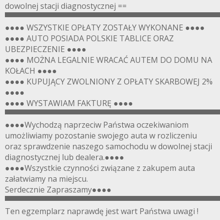
dowolnej stacji diagnostycznej ==
▀▀▀▀▀▀▀▀▀▀▀▀▀▀▀▀▀▀▀▀▀▀▀▀▀▀▀▀▀▀▀▀▀▀▀▀▀▀▀
●●●● WSZYSTKIE OPŁATY ZOSTAŁY WYKONANE ●●●●
●●●● AUTO POSIADA POLSKIE TABLICE ORAZ
UBEZPIECZENIE ●●●●
●●●● MOŻNA LEGALNIE WRACAĆ AUTEM DO DOMU NA
KOŁACH ●●●●
●●●● KUPUJĄCY ZWOLNIONY Z OPŁATY SKARBOWEJ 2%
●●●●
●●●● WYSTAWIAM FAKTURĘ ●●●●
▀▀▀▀▀▀▀▀▀▀▀▀▀▀▀▀▀▀▀▀▀▀▀▀▀▀▀▀▀▀▀▀▀▀▀▀▀▀▀
●●●●Wychodzą naprzeciw Państwa oczekiwaniom
umożliwiamy pozostanie swojego auta w rozliczeniu
oraz sprawdzenie naszego samochodu w dowolnej stacji
diagnostycznej lub dealera.●●●●
●●●●Wszystkie czynności związane z zakupem auta
załatwiamy na miejscu.
Serdecznie Zapraszamy●●●●
▀▀▀▀▀▀▀▀▀▀▀▀▀▀▀▀▀▀▀▀▀▀▀▀▀▀▀▀▀▀▀▀▀▀▀▀▀▀▀
Ten egzemplarz naprawdę jest wart Państwa uwagi !