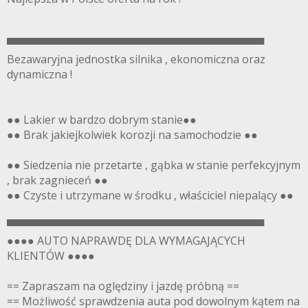
▀▀▀▀▀▀▀▀▀▀▀▀▀▀▀▀▀▀▀▀▀▀▀▀▀▀▀▀▀▀▀▀▀▀
Bezawaryjna jednostka silnika , ekonomiczna oraz
dynamiczna !
●● Lakier w bardzo dobrym stanie●●
●● Brak jakiejkolwiek korozji na samochodzie ●●
●● Siedzenia nie przetarte , gąbka w stanie perfekcyjnym
, brak zagnieceń ●●
●● Czyste i utrzymane w środku , właściciel niepalący ●●
▀▀▀▀▀▀▀▀▀▀▀▀▀▀▀▀▀▀▀▀▀▀▀▀▀▀▀▀▀▀▀▀▀▀
●●●● AUTO NAPRAWDĘ DLA WYMAGAJĄCYCH
KLIENTÓW ●●●●
== Zapraszam na oględziny i jazdę próbną ==
== Możliwość sprawdzenia auta pod dowolnym kątem na