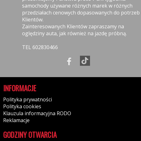
samochody używane różnych marek w różnych
przedziałach cenowych dopasowanych do potrzeb
Klientów.
Zainteresowanych Klientów zapraszamy na
oględziny auta, jak również na jazdę próbną.
TEL 602830466
INFORMACJE
Polityka prywatności
Polityka cookies
Klauzula informacyjna RODO
Reklamacje
GODZINY OTWARCIA