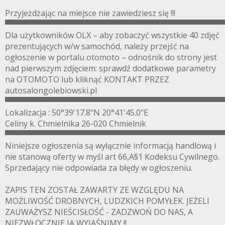
Przyjeżdżając na miejsce nie zawiedziesz się !!!
▀▀▀▀▀▀▀▀▀▀▀▀▀▀▀▀▀▀▀▀▀▀▀▀▀▀▀▀▀▀▀▀▀▀▀▀▀▀▀
Dla użytkowników OLX – aby zobaczyć wszystkie 40 zdjęć
prezentujących w/w samochód, należy przejść na
ogłoszenie w portalu otomoto – odnośnik do strony jest
nad pierwszym zdjęciem: sprawdź dodatkowe parametry
na OTOMOTO lub kliknąć KONTAKT PRZEZ
autosalongolebiowski.pl
▀▀▀▀▀▀▀▀▀▀▀▀▀▀▀▀▀▀▀▀▀▀▀▀▀▀▀▀▀▀▀▀▀▀▀▀▀▀▀
Lokalizacja : 50°39'17.8"N 20°41'45.0"E
Celiny k. Chmielnika 26-020 Chmielnik
▀▀▀▀▀▀▀▀▀▀▀▀▀▀▀▀▀▀▀▀▀▀▀▀▀▀▀▀▀▀▀▀▀▀▀▀▀▀▀
Niniejsze ogłoszenia są wyłącznie informacją handlową i
nie stanową oferty w myśl art 66,A§1 Kodeksu Cywilnego.
Sprzedający nie odpowiada za błędy w ogłoszeniu.
ZAPIS TEN ZOSTAŁ ZAWARTY ZE WZGLĘDU NA
MOŻLIWOŚĆ DROBNYCH, LUDZKICH POMYŁEK. JEŻELI
ZAUWAŻYSZ NIEŚCISŁOŚĆ - ZADZWOŃ DO NAS, A
NIEZWŁOCZNIE JĄ WYJAŚNIMY !!