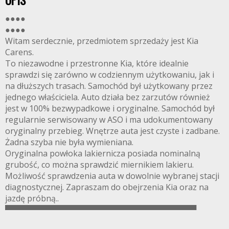
OPIS
●●●●
●●●●
Witam serdecznie, przedmiotem sprzedaży jest Kia
Carens.
To niezawodne i przestronne Kia, które idealnie
sprawdzi się zarówno w codziennym użytkowaniu, jak i
na dłuższych trasach. Samochód był użytkowany przez
jednego właściciela. Auto działa bez zarzutów również
jest w 100% bezwypadkowe i oryginalne. Samochód był
regularnie serwisowany w ASO i ma udokumentowany
oryginalny przebieg. Wnętrze auta jest czyste i zadbane.
Żadna szyba nie była wymieniana.
Oryginalna powłoka lakiernicza posiada nominalną
grubość, co można sprawdzić miernikiem lakieru.
Możliwość sprawdzenia auta w dowolnie wybranej stacji
diagnostycznej. Zapraszam do obejrzenia Kia oraz na
jazdę próbną..
▀▀▀▀▀▀▀▀▀▀▀▀▀▀▀▀▀▀▀▀▀▀▀▀▀▀▀▀▀▀▀▀▀▀