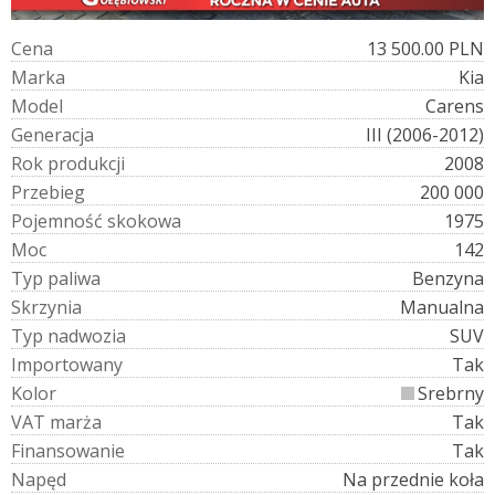
C
e
n
a
13 500.00 PLN
M
a
r
k
a
Kia
M
o
d
e
l
Carens
G
e
n
e
r
a
c
j
a
III (2006-2012)
R
o
k
p
r
o
d
u
k
c
j
i
2008
P
r
z
e
b
i
e
g
200 000
P
o
j
e
m
n
o
ś
ć
s
k
o
k
o
w
a
1975
M
o
c
142
T
y
p
p
a
l
i
w
a
Benzyna
S
k
r
z
y
n
i
a
Manualna
T
y
p
n
a
d
w
o
z
i
a
SUV
I
m
p
o
r
t
o
w
a
n
y
Tak
K
o
l
o
r
Srebrny
V
A
T
m
a
r
ż
a
Tak
F
i
n
a
n
s
o
w
a
n
i
e
Tak
N
a
p
ę
d
Na przednie koła