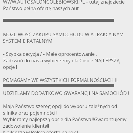
WWW.AUTOSALONGOLEBIOWSKI.PL - tutaj znajdziecie
Państwo pełną ofertę naszych aut.
▀▀▀▀▀▀▀▀▀▀▀▀▀▀▀▀▀▀▀▀▀▀▀▀▀▀▀▀▀▀▀▀▀▀
MOŻLIWOŚĆ ZAKUPU SAMOCHODU W ATRAKCYJNYM
SYSTEMIE RATALNYM
- Szybka decyzja / - Małe oprocentowanie .
Zadzwoń do nas a wybierzemy dla Ciebie NAJLEPSZĄ
opcje !
POMAGAMY WE WSZYSTKICH FORMALNOŚCIACH !!!
▀▀▀▀▀▀▀▀▀▀▀▀▀▀▀▀▀▀▀▀▀▀▀▀▀▀▀▀▀▀▀▀▀▀
UDZIELAMY DODATKOWO GWARANCJI NA SAMOCHÓD !
Mają Państwo szereg opcji do wyboru zależnych od
silnika oraz pojemności !
Wybieramy najlepszą opcje dla Państwa !!Gwarantujemy
zadowolenie klienta!!
Najlepsza w Polsce oferta na rok !