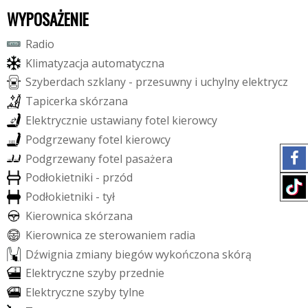
WYPOSAŻENIE
R
a
d
i
o
K
l
i
m
a
t
y
z
a
c
j
a
a
u
t
o
m
a
t
y
c
z
n
a
S
z
y
b
e
r
d
a
c
h
s
z
k
l
a
n
y
-
p
r
z
e
s
u
w
n
y
i
u
c
h
y
l
n
y
e
l
e
k
t
r
y
c
z
T
a
p
i
c
e
r
k
a
s
k
ó
r
z
a
n
a
E
l
e
k
t
r
y
c
z
n
i
e
u
s
t
a
w
i
a
n
y
f
o
t
e
l
k
i
e
r
o
w
c
y
P
o
d
g
r
z
e
w
a
n
y
f
o
t
e
l
k
i
e
r
o
w
c
y
P
o
d
g
r
z
e
w
a
n
y
f
o
t
e
l
p
a
s
a
ż
e
r
a
P
o
d
ł
o
k
i
e
t
n
i
k
i
-
p
r
z
ó
d
P
o
d
ł
o
k
i
e
t
n
i
k
i
-
t
y
ł
K
i
e
r
o
w
n
i
c
a
s
k
ó
r
z
a
n
a
K
i
e
r
o
w
n
i
c
a
z
e
s
t
e
r
o
w
a
n
i
e
m
r
a
d
i
a
D
ź
w
i
g
n
i
a
z
m
i
a
n
y
b
i
e
g
ó
w
w
y
k
o
ń
c
z
o
n
a
s
k
ó
r
ą
E
l
e
k
t
r
y
c
z
n
e
s
z
y
b
y
p
r
z
e
d
n
i
e
E
l
e
k
t
r
y
c
z
n
e
s
z
y
b
y
t
y
l
n
e