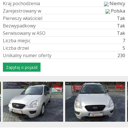
K
r
a
j
p
o
c
h
o
d
z
e
n
i
a
Niemcy
Z
a
r
e
j
e
s
t
r
o
w
a
n
y
w
Polska
P
i
e
r
w
s
z
y
w
ł
a
ś
c
i
c
i
e
l
Tak
B
e
z
w
y
p
a
d
k
o
w
y
Tak
S
e
r
w
i
s
o
w
a
n
y
w
A
S
O
Tak
L
i
c
z
b
a
m
i
e
j
s
c
7
L
i
c
z
b
a
d
r
z
w
i
5
U
n
i
k
a
l
n
y
n
u
m
e
r
o
f
e
r
t
y
230
Zapytaj o pojazd