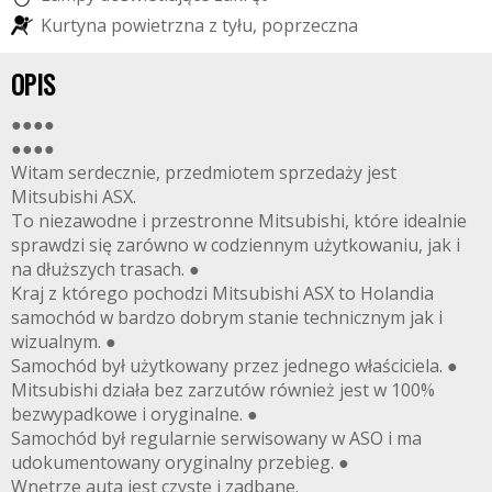
K
u
r
t
y
n
a
p
o
w
i
e
t
r
z
n
a
z
t
y
ł
u
,
p
o
p
r
z
e
c
z
n
a
OPIS
●●●●
●●●●
Witam serdecznie, przedmiotem sprzedaży jest
Mitsubishi ASX.
To niezawodne i przestronne Mitsubishi, które idealnie
sprawdzi się zarówno w codziennym użytkowaniu, jak i
na dłuższych trasach. ●
Kraj z którego pochodzi Mitsubishi ASX to Holandia
samochód w bardzo dobrym stanie technicznym jak i
wizualnym. ●
Samochód był użytkowany przez jednego właściciela. ●
Mitsubishi działa bez zarzutów również jest w 100%
bezwypadkowe i oryginalne. ●
Samochód był regularnie serwisowany w ASO i ma
udokumentowany oryginalny przebieg. ●
Wnętrze auta jest czyste i zadbane.