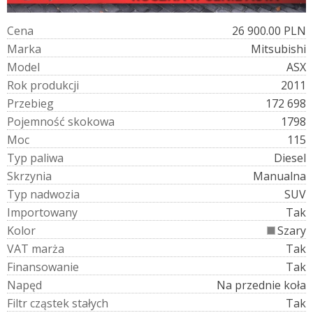
C
e
n
a
26 900.00 PLN
M
a
r
k
a
Mitsubishi
M
o
d
e
l
ASX
R
o
k
p
r
o
d
u
k
c
j
i
2011
P
r
z
e
b
i
e
g
172 698
P
o
j
e
m
n
o
ś
ć
s
k
o
k
o
w
a
1798
M
o
c
115
T
y
p
p
a
l
i
w
a
Diesel
S
k
r
z
y
n
i
a
Manualna
T
y
p
n
a
d
w
o
z
i
a
SUV
I
m
p
o
r
t
o
w
a
n
y
Tak
K
o
l
o
r
Szary
V
A
T
m
a
r
ż
a
Tak
F
i
n
a
n
s
o
w
a
n
i
e
Tak
N
a
p
ę
d
Na przednie koła
F
i
l
t
r
c
z
ą
s
t
e
k
s
t
a
ł
y
c
h
Tak