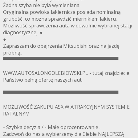
Żadna szyba nie była wymieniana.
Oryginalna powłoka lakiernicza posiada nominalną
grubość, co można sprawdzić miernikiem lakieru.
Możliwość sprawdzenia auta w dowolnie wybranej stacji
diagnostycznej. ●
●
Zapraszam do obejrzenia Mitsubishi oraz na jazdę
próbną..
▀▀▀▀▀▀▀▀▀▀▀▀▀▀▀▀▀▀▀▀▀▀▀▀▀▀▀▀▀▀▀▀▀▀
WWW.AUTOSALONGOLEBIOWSKI.PL - tutaj znajdziecie
Państwo pełną ofertę naszych aut.
▀▀▀▀▀▀▀▀▀▀▀▀▀▀▀▀▀▀▀▀▀▀▀▀▀▀▀▀▀▀▀▀▀▀
MOŻLIWOŚĆ ZAKUPU ASX W ATRAKCYJNYM SYSTEMIE
RATALNYM
- Szybka decyzja / - Małe oprocentowanie .
Zadzwoń do nas a wybierzemy dla Ciebie NAJLEPSZĄ