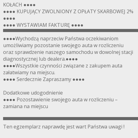
KOŁACH ●●●●
●●●● KUPUJĄCY ZWOLNIONY Z OPŁATY SKARBOWEJ 2%
●●●●
●●●● WYSTAWIAM FAKTURĘ ●●●●
▀▀▀▀▀▀▀▀▀▀▀▀▀▀▀▀▀▀▀▀▀▀▀▀▀▀▀▀▀▀▀▀▀▀▀▀▀▀▀
●●●●Wychodzą naprzeciw Państwa oczekiwaniom
umożliwiamy pozostanie swojego auta w rozliczeniu
oraz sprawdzenie naszego samochodu w dowolnej stacji
diagnostycznej lub dealera.●●●●
●●●●Wszystkie czynności związane z zakupem auta
załatwiamy na miejscu.
●●●● Serdecznie Zapraszamy ●●●●
Dodatkowe udogodnienie
●●●● Pozostawienie swojego auta w rozliczeniu –
zamiana na miejscu
▀▀▀▀▀▀▀▀▀▀▀▀▀▀▀▀▀▀▀▀▀▀▀▀▀▀▀▀▀▀▀▀▀▀▀▀▀▀▀
Ten egzemplarz naprawdę jest wart Państwa uwagi !