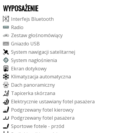
WYPOSAŻENIE
I
n
t
e
r
f
e
j
s
B
l
u
e
t
o
o
t
h
R
a
d
i
o
Z
e
s
t
a
w
g
ł
o
ś
n
o
m
ó
w
i
ą
c
y
G
n
i
a
z
d
o
U
S
B
S
y
s
t
e
m
n
a
w
i
g
a
c
j
i
s
a
t
e
l
i
t
a
r
n
e
j
S
y
s
t
e
m
n
a
g
ł
o
ś
n
i
e
n
i
a
E
k
r
a
n
d
o
t
y
k
o
w
y
K
l
i
m
a
t
y
z
a
c
j
a
a
u
t
o
m
a
t
y
c
z
n
a
D
a
c
h
p
a
n
o
r
a
m
i
c
z
n
y
T
a
p
i
c
e
r
k
a
s
k
ó
r
z
a
n
a
E
l
e
k
t
r
y
c
z
n
i
e
u
s
t
a
w
i
a
n
y
f
o
t
e
l
p
a
s
a
ż
e
r
a
P
o
d
g
r
z
e
w
a
n
y
f
o
t
e
l
k
i
e
r
o
w
c
y
P
o
d
g
r
z
e
w
a
n
y
f
o
t
e
l
p
a
s
a
ż
e
r
a
S
p
o
r
t
o
w
e
f
o
t
e
l
e
-
p
r
z
ó
d