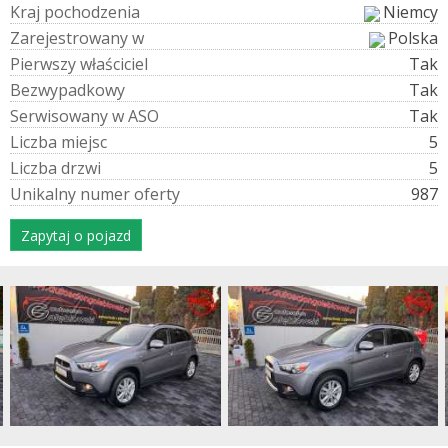
K
r
a
j
p
o
c
h
o
d
z
e
n
i
a
Niemcy
Z
a
r
e
j
e
s
t
r
o
w
a
n
y
w
Polska
P
i
e
r
w
s
z
y
w
ł
a
ś
c
i
c
i
e
l
Tak
B
e
z
w
y
p
a
d
k
o
w
y
Tak
S
e
r
w
i
s
o
w
a
n
y
w
A
S
O
Tak
L
i
c
z
b
a
m
i
e
j
s
c
5
L
i
c
z
b
a
d
r
z
w
i
5
U
n
i
k
a
l
n
y
n
u
m
e
r
o
f
e
r
t
y
987
Zapytaj o pojazd