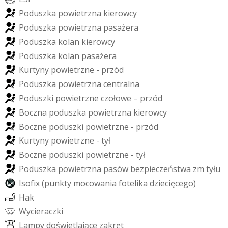
P
o
d
u
s
z
k
a
p
o
w
i
e
t
r
z
n
a
k
i
e
r
o
w
c
y
P
o
d
u
s
z
k
a
p
o
w
i
e
t
r
z
n
a
p
a
s
a
ż
e
r
a
P
o
d
u
s
z
k
a
k
o
l
a
n
k
i
e
r
o
w
c
y
P
o
d
u
s
z
k
a
k
o
l
a
n
p
a
s
a
ż
e
r
a
K
u
r
t
y
n
y
p
o
w
i
e
t
r
z
n
e
-
p
r
z
ó
d
P
o
d
u
s
z
k
a
p
o
w
i
e
t
r
z
n
a
c
e
n
t
r
a
l
n
a
P
o
d
u
s
z
k
i
p
o
w
i
e
t
r
z
n
e
c
z
o
ł
o
w
e
–
p
r
z
ó
d
B
o
c
z
n
a
p
o
d
u
s
z
k
a
p
o
w
i
e
t
r
z
n
a
k
i
e
r
o
w
c
y
B
o
c
z
n
e
p
o
d
u
s
z
k
i
p
o
w
i
e
t
r
z
n
e
-
p
r
z
ó
d
K
u
r
t
y
n
y
p
o
w
i
e
t
r
z
n
e
-
t
y
ł
B
o
c
z
n
e
p
o
d
u
s
z
k
i
p
o
w
i
e
t
r
z
n
e
-
t
y
ł
P
o
d
u
s
z
k
a
p
o
w
i
e
t
r
z
n
a
p
a
s
ó
w
b
e
z
p
i
e
c
z
e
ń
s
t
w
a
z
m
t
y
ł
u
I
s
o
f
i
x
(
p
u
n
k
t
y
m
o
c
o
w
a
n
i
a
f
o
t
e
l
i
k
a
d
z
i
e
c
i
ę
c
e
g
o
)
H
a
k
W
y
c
i
e
r
a
c
z
k
i
L
a
m
p
y
d
o
ś
w
i
e
t
l
a
j
ą
c
e
z
a
k
r
ę
t