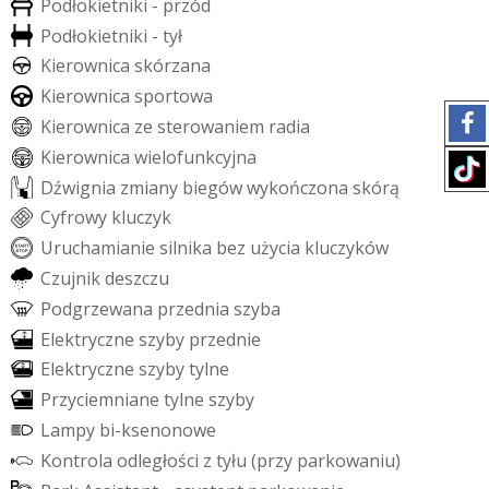
P
o
d
ł
o
k
i
e
t
n
i
k
i
-
p
r
z
ó
d
P
o
d
ł
o
k
i
e
t
n
i
k
i
-
t
y
ł
K
i
e
r
o
w
n
i
c
a
s
k
ó
r
z
a
n
a
K
i
e
r
o
w
n
i
c
a
s
p
o
r
t
o
w
a
K
i
e
r
o
w
n
i
c
a
z
e
s
t
e
r
o
w
a
n
i
e
m
r
a
d
i
a
K
i
e
r
o
w
n
i
c
a
w
i
e
l
o
f
u
n
k
c
y
j
n
a
D
ź
w
i
g
n
i
a
z
m
i
a
n
y
b
i
e
g
ó
w
w
y
k
o
ń
c
z
o
n
a
s
k
ó
r
ą
C
y
f
r
o
w
y
k
l
u
c
z
y
k
U
r
u
c
h
a
m
i
a
n
i
e
s
i
l
n
i
k
a
b
e
z
u
ż
y
c
i
a
k
l
u
c
z
y
k
ó
w
C
z
u
j
n
i
k
d
e
s
z
c
z
u
P
o
d
g
r
z
e
w
a
n
a
p
r
z
e
d
n
i
a
s
z
y
b
a
E
l
e
k
t
r
y
c
z
n
e
s
z
y
b
y
p
r
z
e
d
n
i
e
E
l
e
k
t
r
y
c
z
n
e
s
z
y
b
y
t
y
l
n
e
P
r
z
y
c
i
e
m
n
i
a
n
e
t
y
l
n
e
s
z
y
b
y
L
a
m
p
y
b
i
-
k
s
e
n
o
n
o
w
e
K
o
n
t
r
o
l
a
o
d
l
e
g
ł
o
ś
c
i
z
t
y
ł
u
(
p
r
z
y
p
a
r
k
o
w
a
n
i
u
)