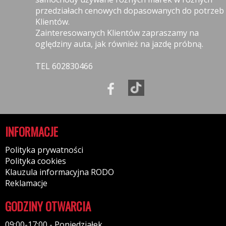
przedziałach cenowych dopasowanych do potrzeb
Klientów.
Zainteresowanych Klientów zapraszamy na
oględziny auta, jak również na jazdę próbną.
TEL 602830466
INFORMACJE
Polityka prywatności
Polityka cookies
Klauzula informacyjna RODO
Reklamacje
GODZINY OTWARCIA
09:00-17:00 - Poniedziałek