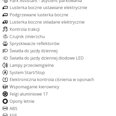
P
a
r
k
A
s
s
i
s
t
a
n
t
-
a
s
y
s
t
e
n
t
p
a
r
k
o
w
a
n
i
a
L
u
s
t
e
r
k
a
b
o
c
z
n
e
u
s
t
a
w
i
a
n
e
e
l
e
k
t
r
y
c
z
n
i
e
P
o
d
g
r
z
e
w
a
n
e
l
u
s
t
e
r
k
a
b
o
c
z
n
e
L
u
s
t
e
r
k
a
b
o
c
z
n
e
s
k
ł
a
d
a
n
e
e
l
e
k
t
r
y
c
z
n
i
e
K
o
n
t
r
o
l
a
t
r
a
k
c
j
i
C
z
u
j
n
i
k
z
m
i
e
r
z
c
h
u
S
p
r
y
s
k
i
w
a
c
z
e
r
e
f
e
k
t
o
r
ó
w
Ś
w
i
a
t
ł
a
d
o
j
a
z
d
y
d
z
i
e
n
n
e
j
Ś
w
i
a
t
ł
a
d
o
j
a
z
d
y
d
z
i
e
n
n
e
j
d
i
o
d
o
w
e
L
E
D
L
a
m
p
y
p
r
z
e
c
i
w
m
g
i
e
l
n
e
S
y
s
t
e
m
S
t
a
r
t
/
S
t
o
p
E
l
e
k
t
r
o
n
i
c
z
n
a
k
o
n
t
r
o
l
a
c
i
ś
n
i
e
n
i
a
w
o
p
o
n
a
c
h
W
s
p
o
m
a
g
a
n
i
e
k
i
e
r
o
w
n
i
c
y
F
e
l
g
i
a
l
u
m
i
n
i
o
w
e
1
7
O
p
o
n
y
l
e
t
n
i
e
A
B
S
E
S
P