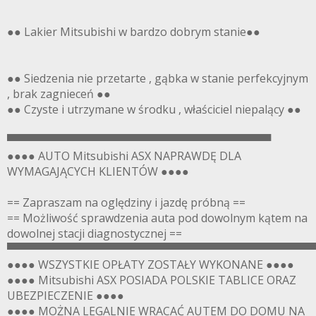
●● Lakier Mitsubishi w bardzo dobrym stanie●●
●● Siedzenia nie przetarte , gąbka w stanie perfekcyjnym
, brak zagnieceń ●●
●● Czyste i utrzymane w środku , właściciel niepalący ●●
▀▀▀▀▀▀▀▀▀▀▀▀▀▀▀▀▀▀▀▀▀▀▀▀▀▀▀▀▀▀▀▀▀▀
●●●● AUTO Mitsubishi ASX NAPRAWDĘ DLA
WYMAGAJĄCYCH KLIENTÓW ●●●●
== Zapraszam na oględziny i jazdę próbną ==
== Możliwość sprawdzenia auta pod dowolnym kątem na
dowolnej stacji diagnostycznej ==
▀▀▀▀▀▀▀▀▀▀▀▀▀▀▀▀▀▀▀▀▀▀▀▀▀▀▀▀▀▀▀▀▀▀▀▀▀▀▀
●●●● WSZYSTKIE OPŁATY ZOSTAŁY WYKONANE ●●●●
●●●● Mitsubishi ASX POSIADA POLSKIE TABLICE ORAZ
UBEZPIECZENIE ●●●●
●●●● MOŻNA LEGALNIE WRACAĆ AUTEM DO DOMU NA