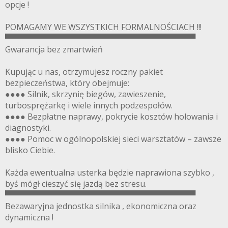
opcje !
POMAGAMY WE WSZYSTKICH FORMALNOŚCIACH !!!
▀▀▀▀▀▀▀▀▀▀▀▀▀▀▀▀▀▀▀▀▀▀▀▀▀▀▀▀▀▀▀▀▀▀
Gwarancja bez zmartwień
Kupując u nas, otrzymujesz roczny pakiet
bezpieczeństwa, który obejmuje:
●●●● Silnik, skrzynię biegów, zawieszenie,
turbosprężarkę i wiele innych podzespołów.
●●●● Bezpłatne naprawy, pokrycie kosztów holowania i
diagnostyki.
●●●● Pomoc w ogólnopolskiej sieci warsztatów – zawsze
blisko Ciebie.
Każda ewentualna usterka będzie naprawiona szybko ,
byś mógł cieszyć się jazdą bez stresu.
▀▀▀▀▀▀▀▀▀▀▀▀▀▀▀▀▀▀▀▀▀▀▀▀▀▀▀▀▀▀▀▀▀▀
Bezawaryjna jednostka silnika , ekonomiczna oraz
dynamiczna !