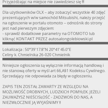
Przyjeżdżając na miejsce nie zawiedziesz się !!!
▀▀▀▀▀▀▀▀▀▀▀▀▀▀▀▀▀▀▀▀▀▀▀▀▀▀▀▀▀▀▀▀▀▀▀▀▀▀▀
Dla użytkowników OLX – aby zobaczyć wszystkie 40 zdjęć
prezentujących w/w samochód Mitsubishi, należy przejść
na ogłoszenie w portalu otomoto – odnośnik do strony
jest nad pierwszym zdjęciem:
- sprawdź dodatkowe parametry na OTOMOTO lub
kliknąć KONTAKT PRZEZ autosalongolebiowski.pl
▀▀▀▀▀▀▀▀▀▀▀▀▀▀▀▀▀▀▀▀▀▀▀▀▀▀▀▀▀▀▀▀▀▀▀▀▀▀▀
Lokalizacja : 50°39'17.8"N 20°41'45.0"E
Celiny k. Chmielnika 26-020 Chmielnik
▀▀▀▀▀▀▀▀▀▀▀▀▀▀▀▀▀▀▀▀▀▀▀▀▀▀▀▀▀▀▀▀▀▀▀▀▀▀▀
Niniejsze ogłoszenia są wyłącznie informacją handlową i
nie stanową oferty w myśl art 66,A§1 Kodeksu Cywilnego.
Sprzedający nie odpowiada za błędy w ogłoszeniu.
ZAPIS TEN ZOSTAŁ ZAWARTY ZE WZGLĘDU NA
MOŻLIWOŚĆ DROBNYCH, LUDZKICH POMYŁEK. JEŻELI
ZAUWAŻYSZ NIEŚCISŁOŚĆ - ZADZWOŃ DO NAS, A
NIEZWŁOCZNIE JĄ WYJAŚNIMY !!