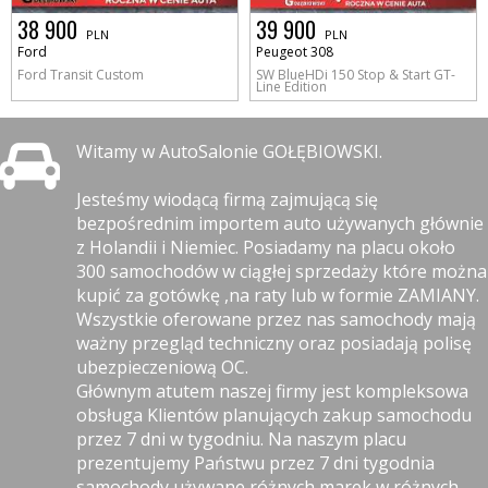
38 900
39 900
PLN
PLN
Ford
Peugeot 308
Ford Transit Custom
SW BlueHDi 150 Stop & Start GT-
Line Edition
Witamy w AutoSalonie GOŁĘBIOWSKI.
Jesteśmy wiodącą firmą zajmującą się
bezpośrednim importem auto używanych głównie
z Holandii i Niemiec. Posiadamy na placu około
300 samochodów w ciągłej sprzedaży które można
kupić za gotówkę ,na raty lub w formie ZAMIANY.
Wszystkie oferowane przez nas samochody mają
ważny przegląd techniczny oraz posiadają polisę
ubezpieczeniową OC.
Głównym atutem naszej firmy jest kompleksowa
obsługa Klientów planujących zakup samochodu
przez 7 dni w tygodniu. Na naszym placu
prezentujemy Państwu przez 7 dni tygodnia
samochody używane różnych marek w różnych