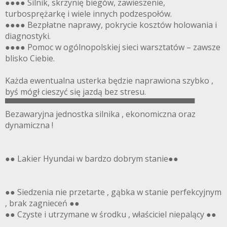
●●●● Silnik, skrzynię biegów, zawieszenie,
turbosprężarkę i wiele innych podzespołów.
●●●● Bezpłatne naprawy, pokrycie kosztów holowania i
diagnostyki.
●●●● Pomoc w ogólnopolskiej sieci warsztatów – zawsze
blisko Ciebie.
Każda ewentualna usterka będzie naprawiona szybko ,
byś mógł cieszyć się jazdą bez stresu.
▀▀▀▀▀▀▀▀▀▀▀▀▀▀▀▀▀▀▀▀▀▀▀▀▀▀▀▀▀▀▀▀▀▀
Bezawaryjna jednostka silnika , ekonomiczna oraz
dynamiczna !
●● Lakier Hyundai w bardzo dobrym stanie●●
●● Siedzenia nie przetarte , gąbka w stanie perfekcyjnym
, brak zagnieceń ●●
●● Czyste i utrzymane w środku , właściciel niepalący ●●