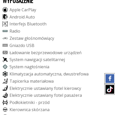
WYPOSAŻENIE
A
p
p
l
e
C
a
r
P
l
a
y
A
n
d
r
o
i
d
A
u
t
o
I
n
t
e
r
f
e
j
s
B
l
u
e
t
o
o
t
h
R
a
d
i
o
Z
e
s
t
a
w
g
ł
o
ś
n
o
m
ó
w
i
ą
c
y
G
n
i
a
z
d
o
U
S
B
Ł
a
d
o
w
a
n
i
e
b
e
z
p
r
z
e
w
o
d
o
w
e
u
r
z
ą
d
z
e
ń
S
y
s
t
e
m
n
a
w
i
g
a
c
j
i
s
a
t
e
l
i
t
a
r
n
e
j
S
y
s
t
e
m
n
a
g
ł
o
ś
n
i
e
n
i
a
K
l
i
m
a
t
y
z
a
c
j
a
a
u
t
o
m
a
t
y
c
z
n
a
,
d
w
u
s
t
r
e
f
o
w
a
T
a
p
i
c
e
r
k
a
m
a
t
e
r
i
a
ł
o
w
a
E
l
e
k
t
r
y
c
z
n
i
e
u
s
t
a
w
i
a
n
y
f
o
t
e
l
k
i
e
r
o
w
c
y
E
l
e
k
t
r
y
c
z
n
i
e
u
s
t
a
w
i
a
n
y
f
o
t
e
l
p
a
s
a
ż
e
r
a
P
o
d
ł
o
k
i
e
t
n
i
k
i
-
p
r
z
ó
d
K
i
e
r
o
w
n
i
c
a
s
k
ó
r
z
a
n
a