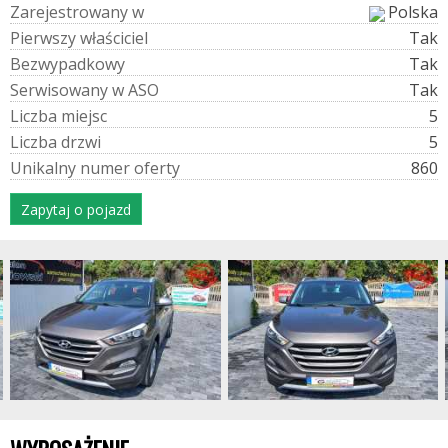
Z
a
r
e
j
e
s
t
r
o
w
a
n
y
w
Polska
P
i
e
r
w
s
z
y
w
ł
a
ś
c
i
c
i
e
l
Tak
B
e
z
w
y
p
a
d
k
o
w
y
Tak
S
e
r
w
i
s
o
w
a
n
y
w
A
S
O
Tak
L
i
c
z
b
a
m
i
e
j
s
c
5
L
i
c
z
b
a
d
r
z
w
i
5
U
n
i
k
a
l
n
y
n
u
m
e
r
o
f
e
r
t
y
860
Zapytaj o pojazd