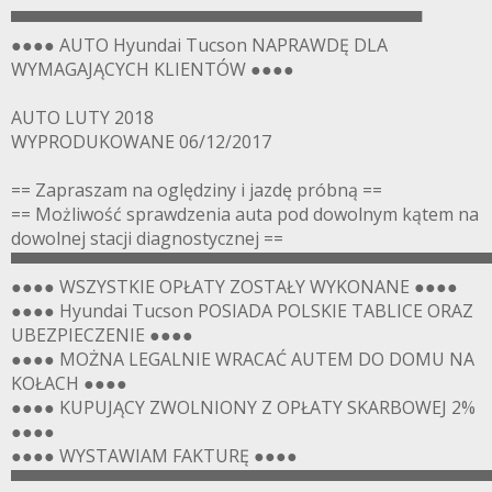
▀▀▀▀▀▀▀▀▀▀▀▀▀▀▀▀▀▀▀▀▀▀▀▀▀▀▀▀▀▀▀▀▀▀
●●●● AUTO Hyundai Tucson NAPRAWDĘ DLA
WYMAGAJĄCYCH KLIENTÓW ●●●●
AUTO LUTY 2018
WYPRODUKOWANE 06/12/2017
== Zapraszam na oględziny i jazdę próbną ==
== Możliwość sprawdzenia auta pod dowolnym kątem na
dowolnej stacji diagnostycznej ==
▀▀▀▀▀▀▀▀▀▀▀▀▀▀▀▀▀▀▀▀▀▀▀▀▀▀▀▀▀▀▀▀▀▀▀▀▀▀▀
●●●● WSZYSTKIE OPŁATY ZOSTAŁY WYKONANE ●●●●
●●●● Hyundai Tucson POSIADA POLSKIE TABLICE ORAZ
UBEZPIECZENIE ●●●●
●●●● MOŻNA LEGALNIE WRACAĆ AUTEM DO DOMU NA
KOŁACH ●●●●
●●●● KUPUJĄCY ZWOLNIONY Z OPŁATY SKARBOWEJ 2%
●●●●
●●●● WYSTAWIAM FAKTURĘ ●●●●
▀▀▀▀▀▀▀▀▀▀▀▀▀▀▀▀▀▀▀▀▀▀▀▀▀▀▀▀▀▀▀▀▀▀▀▀▀▀▀