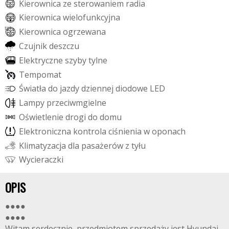
K
i
e
r
o
w
n
i
c
a
z
e
s
t
e
r
o
w
a
n
i
e
m
r
a
d
i
a
K
i
e
r
o
w
n
i
c
a
w
i
e
l
o
f
u
n
k
c
y
j
n
a
K
i
e
r
o
w
n
i
c
a
o
g
r
z
e
w
a
n
a
C
z
u
j
n
i
k
d
e
s
z
c
z
u
E
l
e
k
t
r
y
c
z
n
e
s
z
y
b
y
t
y
l
n
e
T
e
m
p
o
m
a
t
Ś
w
i
a
t
ł
a
d
o
j
a
z
d
y
d
z
i
e
n
n
e
j
d
i
o
d
o
w
e
L
E
D
L
a
m
p
y
p
r
z
e
c
i
w
m
g
i
e
l
n
e
O
ś
w
i
e
t
l
e
n
i
e
d
r
o
g
i
d
o
d
o
m
u
E
l
e
k
t
r
o
n
i
c
z
n
a
k
o
n
t
r
o
l
a
c
i
ś
n
i
e
n
i
a
w
o
p
o
n
a
c
h
K
l
i
m
a
t
y
z
a
c
j
a
d
l
a
p
a
s
a
ż
e
r
ó
w
z
t
y
ł
u
W
y
c
i
e
r
a
c
z
k
i
OPIS
●●●●
●●●●
Witam serdecznie, przedmiotem sprzedaży jest Hyundai