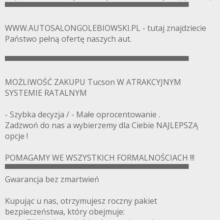
▀▀▀▀▀▀▀▀▀▀▀▀▀▀▀▀▀▀▀▀▀▀▀▀▀▀▀▀▀▀▀▀▀▀
WWW.AUTOSALONGOLEBIOWSKI.PL - tutaj znajdziecie
Państwo pełną ofertę naszych aut.
▀▀▀▀▀▀▀▀▀▀▀▀▀▀▀▀▀▀▀▀▀▀▀▀▀▀▀▀▀▀▀▀▀▀
MOŻLIWOŚĆ ZAKUPU Tucson W ATRAKCYJNYM
SYSTEMIE RATALNYM
- Szybka decyzja / - Małe oprocentowanie .
Zadzwoń do nas a wybierzemy dla Ciebie NAJLEPSZĄ
opcje !
POMAGAMY WE WSZYSTKICH FORMALNOŚCIACH !!!
▀▀▀▀▀▀▀▀▀▀▀▀▀▀▀▀▀▀▀▀▀▀▀▀▀▀▀▀▀▀▀▀▀▀
Gwarancja bez zmartwień
Kupując u nas, otrzymujesz roczny pakiet
bezpieczeństwa, który obejmuje: