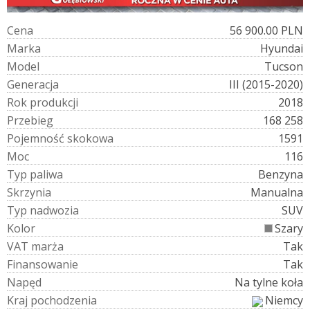
C
e
n
a
56 900.00 PLN
M
a
r
k
a
Hyundai
M
o
d
e
l
Tucson
G
e
n
e
r
a
c
j
a
III (2015-2020)
R
o
k
p
r
o
d
u
k
c
j
i
2018
P
r
z
e
b
i
e
g
168 258
P
o
j
e
m
n
o
ś
ć
s
k
o
k
o
w
a
1591
M
o
c
116
T
y
p
p
a
l
i
w
a
Benzyna
S
k
r
z
y
n
i
a
Manualna
T
y
p
n
a
d
w
o
z
i
a
SUV
K
o
l
o
r
Szary
V
A
T
m
a
r
ż
a
Tak
F
i
n
a
n
s
o
w
a
n
i
e
Tak
N
a
p
ę
d
Na tylne koła
K
r
a
j
p
o
c
h
o
d
z
e
n
i
a
Niemcy