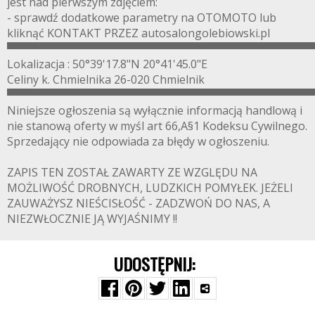
jest nad pierwszym zdjęciem:
- sprawdź dodatkowe parametry na OTOMOTO lub
kliknąć KONTAKT PRZEZ autosalongolebiowski.pl
▀▀▀▀▀▀▀▀▀▀▀▀▀▀▀▀▀▀▀▀▀▀▀▀▀▀▀▀▀▀▀▀▀▀▀▀▀▀▀
Lokalizacja : 50°39'17.8"N 20°41'45.0"E
Celiny k. Chmielnika 26-020 Chmielnik
▀▀▀▀▀▀▀▀▀▀▀▀▀▀▀▀▀▀▀▀▀▀▀▀▀▀▀▀▀▀▀▀▀▀▀▀▀▀▀
Niniejsze ogłoszenia są wyłącznie informacją handlową i
nie stanową oferty w myśl art 66,A§1 Kodeksu Cywilnego.
Sprzedający nie odpowiada za błędy w ogłoszeniu.
ZAPIS TEN ZOSTAŁ ZAWARTY ZE WZGLĘDU NA
MOŻLIWOŚĆ DROBNYCH, LUDZKICH POMYŁEK. JEŻELI
ZAUWAŻYSZ NIEŚCISŁOŚĆ - ZADZWOŃ DO NAS, A
NIEZWŁOCZNIE JĄ WYJAŚNIMY !!
UDOSTĘPNIJ: