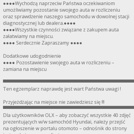
●●●●Wychodzą naprzeciw Państwa oczekiwaniom
umożliwiamy pozostanie swojego auta w rozliczeniu
oraz sprawdzenie naszego samochodu w dowolnej stacji
diagnostycznej lub dealera.●●●●
●●●●Wszystkie czynności związane z zakupem auta
załatwiamy na miejscu.
●●●● Serdecznie Zapraszamy ●●●●
Dodatkowe udogodnienie
●●●● Pozostawienie swojego auta w rozliczeniu –
zamiana na miejscu
▀▀▀▀▀▀▀▀▀▀▀▀▀▀▀▀▀▀▀▀▀▀▀▀▀▀▀▀▀▀▀▀▀▀▀▀▀▀▀
Ten egzemplarz naprawdę jest wart Państwa uwagi !
Przyjeżdżając na miejsce nie zawiedziesz się !!!
▀▀▀▀▀▀▀▀▀▀▀▀▀▀▀▀▀▀▀▀▀▀▀▀▀▀▀▀▀▀▀▀▀▀▀▀▀▀▀
Dla użytkowników OLX – aby zobaczyć wszystkie 40 zdjęć
prezentujących w/w samochód Hyundai, należy przejść
na ogłoszenie w portalu otomoto – odnośnik do strony