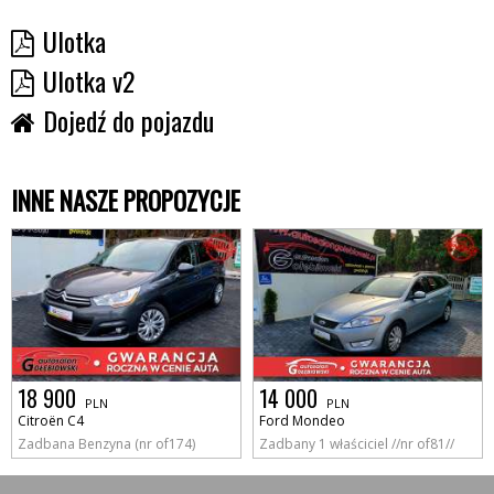
Ulotka
Ulotka v2
Dojedź do pojazdu
INNE NASZE PROPOZYCJE
18 900
14 000
PLN
PLN
Citroën C4
Ford Mondeo
Zadbana Benzyna (nr of174)
Zadbany 1 właściciel //nr of81//