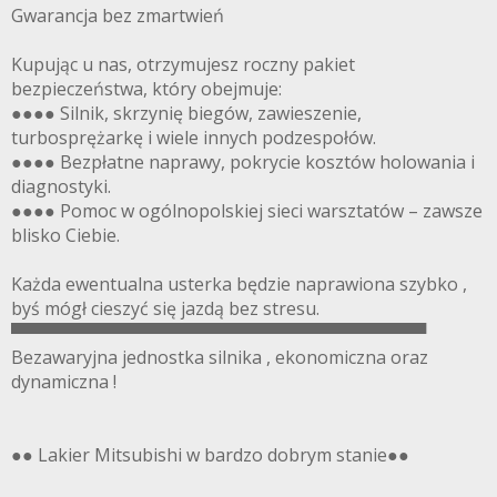
Gwarancja bez zmartwień
Kupując u nas, otrzymujesz roczny pakiet
bezpieczeństwa, który obejmuje:
●●●● Silnik, skrzynię biegów, zawieszenie,
turbosprężarkę i wiele innych podzespołów.
●●●● Bezpłatne naprawy, pokrycie kosztów holowania i
diagnostyki.
●●●● Pomoc w ogólnopolskiej sieci warsztatów – zawsze
blisko Ciebie.
Każda ewentualna usterka będzie naprawiona szybko ,
byś mógł cieszyć się jazdą bez stresu.
▀▀▀▀▀▀▀▀▀▀▀▀▀▀▀▀▀▀▀▀▀▀▀▀▀▀▀▀▀▀▀▀▀▀
Bezawaryjna jednostka silnika , ekonomiczna oraz
dynamiczna !
●● Lakier Mitsubishi w bardzo dobrym stanie●●