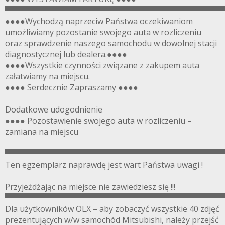
▀▀▀▀▀▀▀▀▀▀▀▀▀▀▀▀▀▀▀▀▀▀▀▀▀▀▀▀▀▀▀▀▀▀▀▀▀▀▀
●●●●Wychodzą naprzeciw Państwa oczekiwaniom
umożliwiamy pozostanie swojego auta w rozliczeniu
oraz sprawdzenie naszego samochodu w dowolnej stacji
diagnostycznej lub dealera.●●●●
●●●●Wszystkie czynności związane z zakupem auta
załatwiamy na miejscu.
●●●● Serdecznie Zapraszamy ●●●●
Dodatkowe udogodnienie
●●●● Pozostawienie swojego auta w rozliczeniu –
zamiana na miejscu
▀▀▀▀▀▀▀▀▀▀▀▀▀▀▀▀▀▀▀▀▀▀▀▀▀▀▀▀▀▀▀▀▀▀▀▀▀▀▀
Ten egzemplarz naprawdę jest wart Państwa uwagi !
Przyjeżdżając na miejsce nie zawiedziesz się !!!
▀▀▀▀▀▀▀▀▀▀▀▀▀▀▀▀▀▀▀▀▀▀▀▀▀▀▀▀▀▀▀▀▀▀▀▀▀▀▀
Dla użytkowników OLX – aby zobaczyć wszystkie 40 zdjęć
prezentujących w/w samochód Mitsubishi, należy przejść