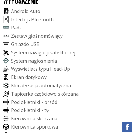
WYPOSAŻENIE
A
n
d
r
o
i
d
A
u
t
o
I
n
t
e
r
f
e
j
s
B
l
u
e
t
o
o
t
h
R
a
d
i
o
Z
e
s
t
a
w
g
ł
o
ś
n
o
m
ó
w
i
ą
c
y
G
n
i
a
z
d
o
U
S
B
S
y
s
t
e
m
n
a
w
i
g
a
c
j
i
s
a
t
e
l
i
t
a
r
n
e
j
S
y
s
t
e
m
n
a
g
ł
o
ś
n
i
e
n
i
a
W
y
ś
w
i
e
t
l
a
c
z
t
y
p
u
H
e
a
d
-
U
p
E
k
r
a
n
d
o
t
y
k
o
w
y
K
l
i
m
a
t
y
z
a
c
j
a
a
u
t
o
m
a
t
y
c
z
n
a
T
a
p
i
c
e
r
k
a
c
z
ę
ś
c
i
o
w
o
s
k
ó
r
z
a
n
a
P
o
d
ł
o
k
i
e
t
n
i
k
i
-
p
r
z
ó
d
P
o
d
ł
o
k
i
e
t
n
i
k
i
-
t
y
ł
K
i
e
r
o
w
n
i
c
a
s
k
ó
r
z
a
n
a
K
i
e
r
o
w
n
i
c
a
s
p
o
r
t
o
w
a