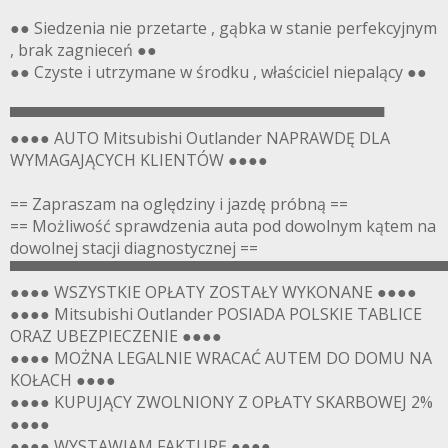
●● Siedzenia nie przetarte , gąbka w stanie perfekcyjnym
, brak zagnieceń ●●
●● Czyste i utrzymane w środku , właściciel niepalący ●●
▀▀▀▀▀▀▀▀▀▀▀▀▀▀▀▀▀▀▀▀▀▀▀▀▀▀▀▀▀▀▀▀▀▀
●●●● AUTO Mitsubishi Outlander NAPRAWDĘ DLA
WYMAGAJĄCYCH KLIENTÓW ●●●●
== Zapraszam na oględziny i jazdę próbną ==
== Możliwość sprawdzenia auta pod dowolnym kątem na
dowolnej stacji diagnostycznej ==
▀▀▀▀▀▀▀▀▀▀▀▀▀▀▀▀▀▀▀▀▀▀▀▀▀▀▀▀▀▀▀▀▀▀▀▀▀▀▀
●●●● WSZYSTKIE OPŁATY ZOSTAŁY WYKONANE ●●●●
●●●● Mitsubishi Outlander POSIADA POLSKIE TABLICE
ORAZ UBEZPIECZENIE ●●●●
●●●● MOŻNA LEGALNIE WRACAĆ AUTEM DO DOMU NA
KOŁACH ●●●●
●●●● KUPUJĄCY ZWOLNIONY Z OPŁATY SKARBOWEJ 2%
●●●●
●●●● WYSTAWIAM FAKTURĘ ●●●●