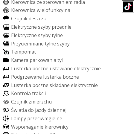
K
i
e
r
o
w
n
i
c
a
z
e
s
t
e
r
o
w
a
n
i
e
m
r
a
d
i
a
K
i
e
r
o
w
n
i
c
a
w
i
e
l
o
f
u
n
k
c
y
j
n
a
C
z
u
j
n
i
k
d
e
s
z
c
z
u
E
l
e
k
t
r
y
c
z
n
e
s
z
y
b
y
p
r
z
e
d
n
i
e
E
l
e
k
t
r
y
c
z
n
e
s
z
y
b
y
t
y
l
n
e
P
r
z
y
c
i
e
m
n
i
a
n
e
t
y
l
n
e
s
z
y
b
y
T
e
m
p
o
m
a
t
K
a
m
e
r
a
p
a
r
k
o
w
a
n
i
a
t
y
ł
L
u
s
t
e
r
k
a
b
o
c
z
n
e
u
s
t
a
w
i
a
n
e
e
l
e
k
t
r
y
c
z
n
i
e
P
o
d
g
r
z
e
w
a
n
e
l
u
s
t
e
r
k
a
b
o
c
z
n
e
L
u
s
t
e
r
k
a
b
o
c
z
n
e
s
k
ł
a
d
a
n
e
e
l
e
k
t
r
y
c
z
n
i
e
K
o
n
t
r
o
l
a
t
r
a
k
c
j
i
C
z
u
j
n
i
k
z
m
i
e
r
z
c
h
u
Ś
w
i
a
t
ł
a
d
o
j
a
z
d
y
d
z
i
e
n
n
e
j
L
a
m
p
y
p
r
z
e
c
i
w
m
g
i
e
l
n
e
W
s
p
o
m
a
g
a
n
i
e
k
i
e
r
o
w
n
i
c
y