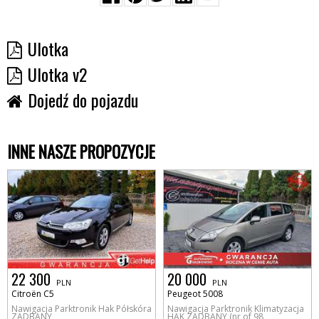
Ulotka
Ulotka v2
Dojedź do pojazdu
INNE NASZE PROPOZYCJE
22 300
20 000
PLN
PLN
Citroën C5
Peugeot 5008
Nawigacja Parktronik Hak Półskóra
Nawigacja Parktronik Klimatyzacja
ZADBANY
HAK ZADBANY (nr of 98