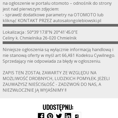
na ogłoszenie w portalu otomoto – odnośnik do strony
jest nad pierwszym zdjęciem:
- sprawdź dodatkowe parametry na OTOMOTO lub
kliknąć KONTAKT PRZEZ autosalongolebiowski.pl
▀▀▀▀▀▀▀▀▀▀▀▀▀▀▀▀▀▀▀▀▀▀▀▀▀▀▀▀▀▀▀▀▀▀▀▀▀▀▀
Lokalizacja : 50°39'17.8"N 20°41'45.0"E
Celiny k. Chmielnika 26-020 Chmielnik
▀▀▀▀▀▀▀▀▀▀▀▀▀▀▀▀▀▀▀▀▀▀▀▀▀▀▀▀▀▀▀▀▀▀▀▀▀▀▀
Niniejsze ogłoszenia są wyłącznie informacją handlową i
nie stanową oferty w myśl art 66,A§1 Kodeksu Cywilnego.
Sprzedający nie odpowiada za błędy w ogłoszeniu.
ZAPIS TEN ZOSTAŁ ZAWARTY ZE WZGLĘDU NA
MOŻLIWOŚĆ DROBNYCH, LUDZKICH POMYŁEK. JEŻELI
ZAUWAŻYSZ NIEŚCISŁOŚĆ - ZADZWOŃ DO NAS, A
NIEZWŁOCZNIE JĄ WYJAŚNIMY !!
UDOSTĘPNIJ: