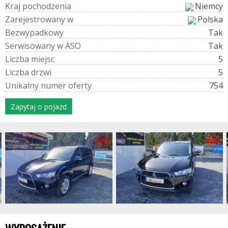
K
r
a
j
p
o
c
h
o
d
z
e
n
i
a
Niemcy
Z
a
r
e
j
e
s
t
r
o
w
a
n
y
w
Polska
B
e
z
w
y
p
a
d
k
o
w
y
Tak
S
e
r
w
i
s
o
w
a
n
y
w
A
S
O
Tak
L
i
c
z
b
a
m
i
e
j
s
c
5
L
i
c
z
b
a
d
r
z
w
i
5
U
n
i
k
a
l
n
y
n
u
m
e
r
o
f
e
r
t
y
754
Zapytaj o pojazd