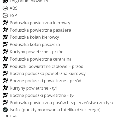
F
e
l
g
i
a
l
u
m
i
n
i
o
w
e
1
8
A
B
S
E
S
P
P
o
d
u
s
z
k
a
p
o
w
i
e
t
r
z
n
a
k
i
e
r
o
w
c
y
P
o
d
u
s
z
k
a
p
o
w
i
e
t
r
z
n
a
p
a
s
a
ż
e
r
a
P
o
d
u
s
z
k
a
k
o
l
a
n
k
i
e
r
o
w
c
y
P
o
d
u
s
z
k
a
k
o
l
a
n
p
a
s
a
ż
e
r
a
K
u
r
t
y
n
y
p
o
w
i
e
t
r
z
n
e
-
p
r
z
ó
d
P
o
d
u
s
z
k
a
p
o
w
i
e
t
r
z
n
a
c
e
n
t
r
a
l
n
a
P
o
d
u
s
z
k
i
p
o
w
i
e
t
r
z
n
e
c
z
o
ł
o
w
e
–
p
r
z
ó
d
B
o
c
z
n
a
p
o
d
u
s
z
k
a
p
o
w
i
e
t
r
z
n
a
k
i
e
r
o
w
c
y
B
o
c
z
n
e
p
o
d
u
s
z
k
i
p
o
w
i
e
t
r
z
n
e
-
p
r
z
ó
d
K
u
r
t
y
n
y
p
o
w
i
e
t
r
z
n
e
-
t
y
ł
B
o
c
z
n
e
p
o
d
u
s
z
k
i
p
o
w
i
e
t
r
z
n
e
-
t
y
ł
P
o
d
u
s
z
k
a
p
o
w
i
e
t
r
z
n
a
p
a
s
ó
w
b
e
z
p
i
e
c
z
e
ń
s
t
w
a
z
m
t
y
ł
u
I
s
o
f
i
x
(
p
u
n
k
t
y
m
o
c
o
w
a
n
i
a
f
o
t
e
l
i
k
a
d
z
i
e
c
i
ę
c
e
g
o
)