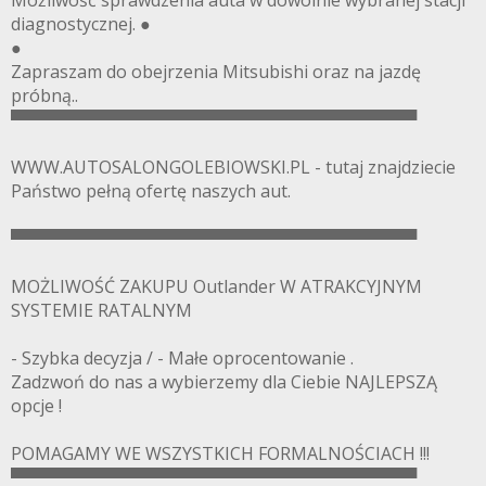
Możliwość sprawdzenia auta w dowolnie wybranej stacji
diagnostycznej. ●
●
Zapraszam do obejrzenia Mitsubishi oraz na jazdę
próbną..
▀▀▀▀▀▀▀▀▀▀▀▀▀▀▀▀▀▀▀▀▀▀▀▀▀▀▀▀▀▀▀▀▀▀
WWW.AUTOSALONGOLEBIOWSKI.PL - tutaj znajdziecie
Państwo pełną ofertę naszych aut.
▀▀▀▀▀▀▀▀▀▀▀▀▀▀▀▀▀▀▀▀▀▀▀▀▀▀▀▀▀▀▀▀▀▀
MOŻLIWOŚĆ ZAKUPU Outlander W ATRAKCYJNYM
SYSTEMIE RATALNYM
- Szybka decyzja / - Małe oprocentowanie .
Zadzwoń do nas a wybierzemy dla Ciebie NAJLEPSZĄ
opcje !
POMAGAMY WE WSZYSTKICH FORMALNOŚCIACH !!!
▀▀▀▀▀▀▀▀▀▀▀▀▀▀▀▀▀▀▀▀▀▀▀▀▀▀▀▀▀▀▀▀▀▀