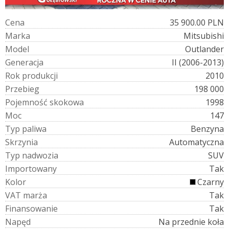
C
e
n
a
35 900.00 PLN
M
a
r
k
a
Mitsubishi
M
o
d
e
l
Outlander
G
e
n
e
r
a
c
j
a
II (2006-2013)
R
o
k
p
r
o
d
u
k
c
j
i
2010
P
r
z
e
b
i
e
g
198 000
P
o
j
e
m
n
o
ś
ć
s
k
o
k
o
w
a
1998
M
o
c
147
T
y
p
p
a
l
i
w
a
Benzyna
S
k
r
z
y
n
i
a
Automatyczna
T
y
p
n
a
d
w
o
z
i
a
SUV
I
m
p
o
r
t
o
w
a
n
y
Tak
K
o
l
o
r
Czarny
V
A
T
m
a
r
ż
a
Tak
F
i
n
a
n
s
o
w
a
n
i
e
Tak
N
a
p
ę
d
Na przednie koła