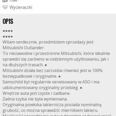
H
a
k
W
y
c
i
e
r
a
c
z
k
i
OPIS
●●●●
●●●●
Witam serdecznie, przedmiotem sprzedaży jest
Mitsubishi Outlander.
To niezawodne i przestronne Mitsubishi, które idealnie
sprawdzi się zarówno w codziennym użytkowaniu, jak i
na dłuższych trasach. ●
Mitsubishi działa bez zarzutów również jest w 100%
bezwypadkowe i oryginalne. ●
Samochód był regularnie serwisowany w ASO i ma
udokumentowany oryginalny przebieg. ●
Wnętrze auta jest czyste i zadbane.
Żadna szyba nie była wymieniana.
Oryginalna powłoka lakiernicza posiada nominalną
grubość, co można sprawdzić miernikiem lakieru.