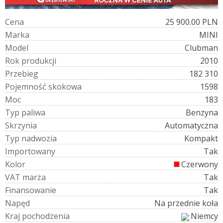
C
e
n
a
25 900.00 PLN
M
a
r
k
a
MINI
M
o
d
e
l
Clubman
R
o
k
p
r
o
d
u
k
c
j
i
2010
P
r
z
e
b
i
e
g
182 310
P
o
j
e
m
n
o
ś
ć
s
k
o
k
o
w
a
1598
M
o
c
183
T
y
p
p
a
l
i
w
a
Benzyna
S
k
r
z
y
n
i
a
Automatyczna
T
y
p
n
a
d
w
o
z
i
a
Kompakt
I
m
p
o
r
t
o
w
a
n
y
Tak
K
o
l
o
r
Czerwony
V
A
T
m
a
r
ż
a
Tak
F
i
n
a
n
s
o
w
a
n
i
e
Tak
N
a
p
ę
d
Na przednie koła
K
r
a
j
p
o
c
h
o
d
z
e
n
i
a
Niemcy