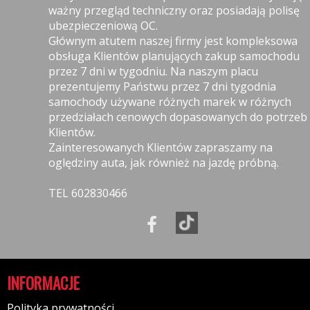
ważny przegląd techniczny oraz posiadają polisę
ubezpieczeniową OC.
Głównym atutem naszej firmy jest kompleksowa
obsługa Klientów planujących zakup samochodu
przez 7 dni w tygodniu. Na naszym placu
prezentujemy Państwu przez 7 dni tygodnia
samochody używane różnych marek w różnych
przedziałach cenowych dopasowanych do potrzeb
Klientów.
Zainteresowanych Klientów zapraszamy na
oględziny auta, jak również na jazdę próbną.
TEL 602830466
INFORMACJE
Polityka prywatności