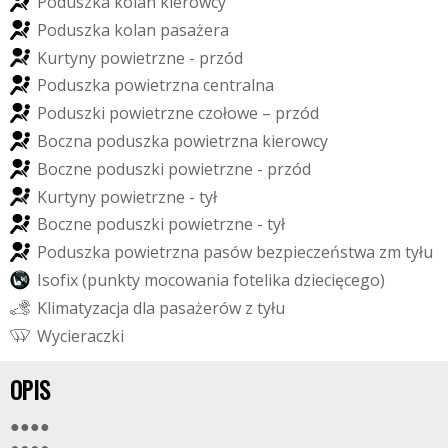
P
o
d
u
s
z
k
a
k
o
l
a
n
k
i
e
r
o
w
c
y
P
o
d
u
s
z
k
a
k
o
l
a
n
p
a
s
a
ż
e
r
a
K
u
r
t
y
n
y
p
o
w
i
e
t
r
z
n
e
-
p
r
z
ó
d
P
o
d
u
s
z
k
a
p
o
w
i
e
t
r
z
n
a
c
e
n
t
r
a
l
n
a
P
o
d
u
s
z
k
i
p
o
w
i
e
t
r
z
n
e
c
z
o
ł
o
w
e
–
p
r
z
ó
d
B
o
c
z
n
a
p
o
d
u
s
z
k
a
p
o
w
i
e
t
r
z
n
a
k
i
e
r
o
w
c
y
B
o
c
z
n
e
p
o
d
u
s
z
k
i
p
o
w
i
e
t
r
z
n
e
-
p
r
z
ó
d
K
u
r
t
y
n
y
p
o
w
i
e
t
r
z
n
e
-
t
y
ł
B
o
c
z
n
e
p
o
d
u
s
z
k
i
p
o
w
i
e
t
r
z
n
e
-
t
y
ł
P
o
d
u
s
z
k
a
p
o
w
i
e
t
r
z
n
a
p
a
s
ó
w
b
e
z
p
i
e
c
z
e
ń
s
t
w
a
z
m
t
y
ł
u
I
s
o
f
i
x
(
p
u
n
k
t
y
m
o
c
o
w
a
n
i
a
f
o
t
e
l
i
k
a
d
z
i
e
c
i
ę
c
e
g
o
)
K
l
i
m
a
t
y
z
a
c
j
a
d
l
a
p
a
s
a
ż
e
r
ó
w
z
t
y
ł
u
W
y
c
i
e
r
a
c
z
k
i
OPIS
●●●●
●●●●