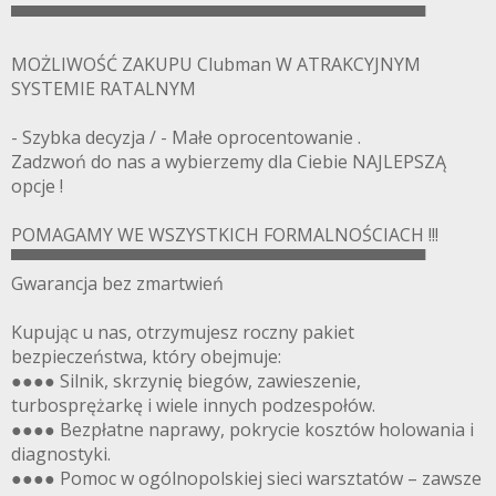
▀▀▀▀▀▀▀▀▀▀▀▀▀▀▀▀▀▀▀▀▀▀▀▀▀▀▀▀▀▀▀▀▀▀
MOŻLIWOŚĆ ZAKUPU Clubman W ATRAKCYJNYM
SYSTEMIE RATALNYM
- Szybka decyzja / - Małe oprocentowanie .
Zadzwoń do nas a wybierzemy dla Ciebie NAJLEPSZĄ
opcje !
POMAGAMY WE WSZYSTKICH FORMALNOŚCIACH !!!
▀▀▀▀▀▀▀▀▀▀▀▀▀▀▀▀▀▀▀▀▀▀▀▀▀▀▀▀▀▀▀▀▀▀
Gwarancja bez zmartwień
Kupując u nas, otrzymujesz roczny pakiet
bezpieczeństwa, który obejmuje:
●●●● Silnik, skrzynię biegów, zawieszenie,
turbosprężarkę i wiele innych podzespołów.
●●●● Bezpłatne naprawy, pokrycie kosztów holowania i
diagnostyki.
●●●● Pomoc w ogólnopolskiej sieci warsztatów – zawsze