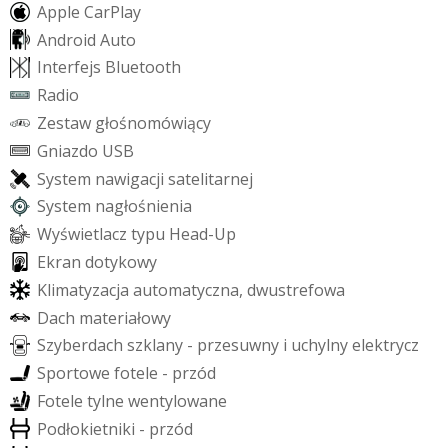
A
p
p
l
e
C
a
r
P
l
a
y
A
n
d
r
o
i
d
A
u
t
o
I
n
t
e
r
f
e
j
s
B
l
u
e
t
o
o
t
h
R
a
d
i
o
Z
e
s
t
a
w
g
ł
o
ś
n
o
m
ó
w
i
ą
c
y
G
n
i
a
z
d
o
U
S
B
S
y
s
t
e
m
n
a
w
i
g
a
c
j
i
s
a
t
e
l
i
t
a
r
n
e
j
S
y
s
t
e
m
n
a
g
ł
o
ś
n
i
e
n
i
a
W
y
ś
w
i
e
t
l
a
c
z
t
y
p
u
H
e
a
d
-
U
p
E
k
r
a
n
d
o
t
y
k
o
w
y
K
l
i
m
a
t
y
z
a
c
j
a
a
u
t
o
m
a
t
y
c
z
n
a
,
d
w
u
s
t
r
e
f
o
w
a
D
a
c
h
m
a
t
e
r
i
a
ł
o
w
y
S
z
y
b
e
r
d
a
c
h
s
z
k
l
a
n
y
-
p
r
z
e
s
u
w
n
y
i
u
c
h
y
l
n
y
e
l
e
k
t
r
y
c
z
S
p
o
r
t
o
w
e
f
o
t
e
l
e
-
p
r
z
ó
d
F
o
t
e
l
e
t
y
l
n
e
w
e
n
t
y
l
o
w
a
n
e
P
o
d
ł
o
k
i
e
t
n
i
k
i
-
p
r
z
ó
d