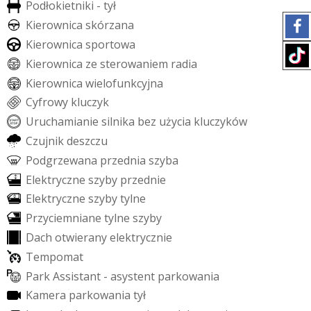
P
o
d
ł
o
k
i
e
t
n
i
k
i
-
t
y
ł
K
i
e
r
o
w
n
i
c
a
s
k
ó
r
z
a
n
a
K
i
e
r
o
w
n
i
c
a
s
p
o
r
t
o
w
a
K
i
e
r
o
w
n
i
c
a
z
e
s
t
e
r
o
w
a
n
i
e
m
r
a
d
i
a
K
i
e
r
o
w
n
i
c
a
w
i
e
l
o
f
u
n
k
c
y
j
n
a
C
y
f
r
o
w
y
k
l
u
c
z
y
k
U
r
u
c
h
a
m
i
a
n
i
e
s
i
l
n
i
k
a
b
e
z
u
ż
y
c
i
a
k
l
u
c
z
y
k
ó
w
C
z
u
j
n
i
k
d
e
s
z
c
z
u
P
o
d
g
r
z
e
w
a
n
a
p
r
z
e
d
n
i
a
s
z
y
b
a
E
l
e
k
t
r
y
c
z
n
e
s
z
y
b
y
p
r
z
e
d
n
i
e
E
l
e
k
t
r
y
c
z
n
e
s
z
y
b
y
t
y
l
n
e
P
r
z
y
c
i
e
m
n
i
a
n
e
t
y
l
n
e
s
z
y
b
y
D
a
c
h
o
t
w
i
e
r
a
n
y
e
l
e
k
t
r
y
c
z
n
i
e
T
e
m
p
o
m
a
t
P
a
r
k
A
s
s
i
s
t
a
n
t
-
a
s
y
s
t
e
n
t
p
a
r
k
o
w
a
n
i
a
K
a
m
e
r
a
p
a
r
k
o
w
a
n
i
a
t
y
ł