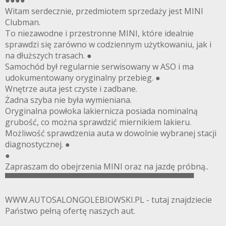
Witam serdecznie, przedmiotem sprzedaży jest MINI
Clubman.
To niezawodne i przestronne MINI, które idealnie
sprawdzi się zarówno w codziennym użytkowaniu, jak i
na dłuższych trasach. ●
Samochód był regularnie serwisowany w ASO i ma
udokumentowany oryginalny przebieg. ●
Wnętrze auta jest czyste i zadbane.
Żadna szyba nie była wymieniana.
Oryginalna powłoka lakiernicza posiada nominalną
grubość, co można sprawdzić miernikiem lakieru.
Możliwość sprawdzenia auta w dowolnie wybranej stacji
diagnostycznej. ●
●
Zapraszam do obejrzenia MINI oraz na jazdę próbną..
▀▀▀▀▀▀▀▀▀▀▀▀▀▀▀▀▀▀▀▀▀▀▀▀▀▀▀▀▀▀▀▀▀▀
WWW.AUTOSALONGOLEBIOWSKI.PL - tutaj znajdziecie
Państwo pełną ofertę naszych aut.