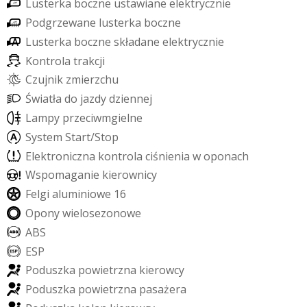
L
u
s
t
e
r
k
a
b
o
c
z
n
e
u
s
t
a
w
i
a
n
e
e
l
e
k
t
r
y
c
z
n
i
e
P
o
d
g
r
z
e
w
a
n
e
l
u
s
t
e
r
k
a
b
o
c
z
n
e
L
u
s
t
e
r
k
a
b
o
c
z
n
e
s
k
ł
a
d
a
n
e
e
l
e
k
t
r
y
c
z
n
i
e
K
o
n
t
r
o
l
a
t
r
a
k
c
j
i
C
z
u
j
n
i
k
z
m
i
e
r
z
c
h
u
Ś
w
i
a
t
ł
a
d
o
j
a
z
d
y
d
z
i
e
n
n
e
j
L
a
m
p
y
p
r
z
e
c
i
w
m
g
i
e
l
n
e
S
y
s
t
e
m
S
t
a
r
t
/
S
t
o
p
E
l
e
k
t
r
o
n
i
c
z
n
a
k
o
n
t
r
o
l
a
c
i
ś
n
i
e
n
i
a
w
o
p
o
n
a
c
h
W
s
p
o
m
a
g
a
n
i
e
k
i
e
r
o
w
n
i
c
y
F
e
l
g
i
a
l
u
m
i
n
i
o
w
e
1
6
O
p
o
n
y
w
i
e
l
o
s
e
z
o
n
o
w
e
A
B
S
E
S
P
P
o
d
u
s
z
k
a
p
o
w
i
e
t
r
z
n
a
k
i
e
r
o
w
c
y
P
o
d
u
s
z
k
a
p
o
w
i
e
t
r
z
n
a
p
a
s
a
ż
e
r
a