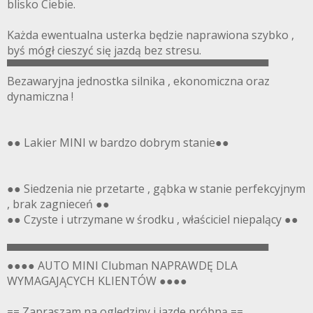
blisko Ciebie.
Każda ewentualna usterka będzie naprawiona szybko ,
byś mógł cieszyć się jazdą bez stresu.
▀▀▀▀▀▀▀▀▀▀▀▀▀▀▀▀▀▀▀▀▀▀▀▀▀▀▀▀▀▀▀▀▀▀
Bezawaryjna jednostka silnika , ekonomiczna oraz
dynamiczna !
●● Lakier MINI w bardzo dobrym stanie●●
●● Siedzenia nie przetarte , gąbka w stanie perfekcyjnym
, brak zagnieceń ●●
●● Czyste i utrzymane w środku , właściciel niepalący ●●
▀▀▀▀▀▀▀▀▀▀▀▀▀▀▀▀▀▀▀▀▀▀▀▀▀▀▀▀▀▀▀▀▀▀
●●●● AUTO MINI Clubman NAPRAWDĘ DLA
WYMAGAJĄCYCH KLIENTÓW ●●●●
== Zapraszam na oględziny i jazdę próbną ==