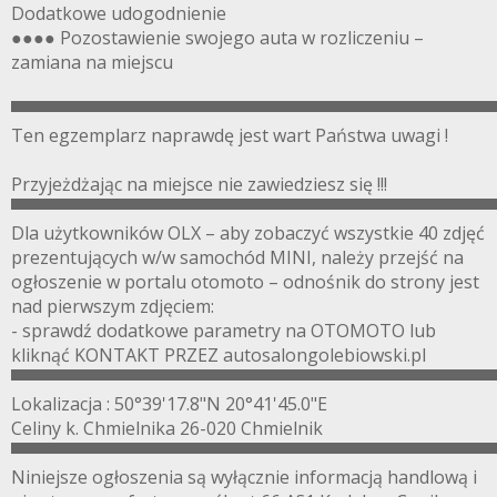
Dodatkowe udogodnienie
●●●● Pozostawienie swojego auta w rozliczeniu –
zamiana na miejscu
▀▀▀▀▀▀▀▀▀▀▀▀▀▀▀▀▀▀▀▀▀▀▀▀▀▀▀▀▀▀▀▀▀▀▀▀▀▀▀
Ten egzemplarz naprawdę jest wart Państwa uwagi !
Przyjeżdżając na miejsce nie zawiedziesz się !!!
▀▀▀▀▀▀▀▀▀▀▀▀▀▀▀▀▀▀▀▀▀▀▀▀▀▀▀▀▀▀▀▀▀▀▀▀▀▀▀
Dla użytkowników OLX – aby zobaczyć wszystkie 40 zdjęć
prezentujących w/w samochód MINI, należy przejść na
ogłoszenie w portalu otomoto – odnośnik do strony jest
nad pierwszym zdjęciem:
- sprawdź dodatkowe parametry na OTOMOTO lub
kliknąć KONTAKT PRZEZ autosalongolebiowski.pl
▀▀▀▀▀▀▀▀▀▀▀▀▀▀▀▀▀▀▀▀▀▀▀▀▀▀▀▀▀▀▀▀▀▀▀▀▀▀▀
Lokalizacja : 50°39'17.8"N 20°41'45.0"E
Celiny k. Chmielnika 26-020 Chmielnik
▀▀▀▀▀▀▀▀▀▀▀▀▀▀▀▀▀▀▀▀▀▀▀▀▀▀▀▀▀▀▀▀▀▀▀▀▀▀▀
Niniejsze ogłoszenia są wyłącznie informacją handlową i