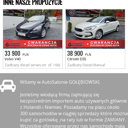
INNE NASZE PROPOZYCJE
33 900
38 900
PLN
PLN
Volvo V40
Citroën DS5
Zadbany diesel serwis (nr. of. 166)
Zadbany Diesel Manual
Witamy w AutoSalonie GOŁĘBIOWSKI.
Jesteśmy wiodącą firmą zajmującą się
bezpośrednim importem auto używanych głównie
z Holandii i Niemiec. Posiadamy na placu około
300 samochodów w ciągłej sprzedaży które można
kupić za gotówkę ,na raty lub w formie ZAMIANY.
Wszystkie oferowane przez nas samochody mają