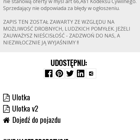
nie stanową oferty w myśl art 66,A§1 Kodeksu Cywilnego.
Sprzedający nie odpowiada za błędy w ogłoszeniu.
ZAPIS TEN ZOSTAŁ ZAWARTY ZE WZGLĘDU NA
MOŻLIWOŚĆ DROBNYCH, LUDZKICH POMYŁEK. JEŻELI
ZAUWAŻYSZ NIEŚCISŁOŚĆ - ZADZWOŃ DO NAS, A
NIEZWŁOCZNIE JĄ WYJAŚNIMY !!
UDOSTĘPNIJ:
Ulotka
Ulotka v2
Dojedź do pojazdu