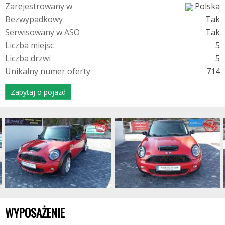
Z
a
r
e
j
e
s
t
r
o
w
a
n
y
w
Polska
B
e
z
w
y
p
a
d
k
o
w
y
Tak
S
e
r
w
i
s
o
w
a
n
y
w
A
S
O
Tak
L
i
c
z
b
a
m
i
e
j
s
c
5
L
i
c
z
b
a
d
r
z
w
i
5
U
n
i
k
a
l
n
y
n
u
m
e
r
o
f
e
r
t
y
714
Zapytaj o pojazd
WYPOSAŻENIE