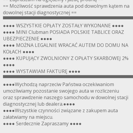
== Możliwość sprawdzenia auta pod dowolnym kątem na
dowolnej stacji diagnostycznej ==
▀▀▀▀▀▀▀▀▀▀▀▀▀▀▀▀▀▀▀▀▀▀▀▀▀▀▀▀▀▀▀▀▀▀▀▀▀▀▀
●●●● WSZYSTKIE OPŁATY ZOSTAŁY WYKONANE ●●●●
●●●● MINI Clubman POSIADA POLSKIE TABLICE ORAZ
UBEZPIECZENIE ●●●●
●●●● MOŻNA LEGALNIE WRACAĆ AUTEM DO DOMU NA
KOŁACH ●●●●
●●●● KUPUJĄCY ZWOLNIONY Z OPŁATY SKARBOWEJ 2%
●●●●
●●●● WYSTAWIAM FAKTURĘ ●●●●
▀▀▀▀▀▀▀▀▀▀▀▀▀▀▀▀▀▀▀▀▀▀▀▀▀▀▀▀▀▀▀▀▀▀▀▀▀▀▀
●●●●Wychodzą naprzeciw Państwa oczekiwaniom
umożliwiamy pozostanie swojego auta w rozliczeniu
oraz sprawdzenie naszego samochodu w dowolnej stacji
diagnostycznej lub dealera.●●●●
●●●●Wszystkie czynności związane z zakupem auta
załatwiamy na miejscu.
●●●● Serdecznie Zapraszamy ●●●●