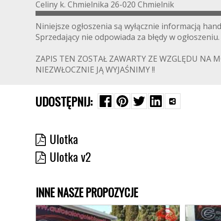
Celiny k. Chmielnika 26-020 Chmielnik
▀▀▀▀▀▀▀▀▀▀▀▀▀▀▀▀▀▀▀▀▀▀▀▀▀▀▀▀▀▀▀▀▀▀
Niniejsze ogłoszenia są wyłącznie informacją hand
Sprzedający nie odpowiada za błędy w ogłoszeniu.
ZAPIS TEN ZOSTAŁ ZAWARTY ZE WZGLĘDU NA MO
NIEZWŁOCZNIE JĄ WYJAŚNIMY !!
UDOSTĘPNIJ:
Ulotka
Ulotka v2
INNE NASZE PROPOZYCJE