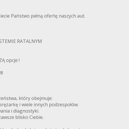
ie Państwo pełną ofertę naszych aut.
YSTEMIE RATALNYM
Ą opcje !
!!
zeństwa, który obejmuje:
prężarkę i wiele innych podzespołów.
nia i diagnostyki.
awsze blisko Ciebie.