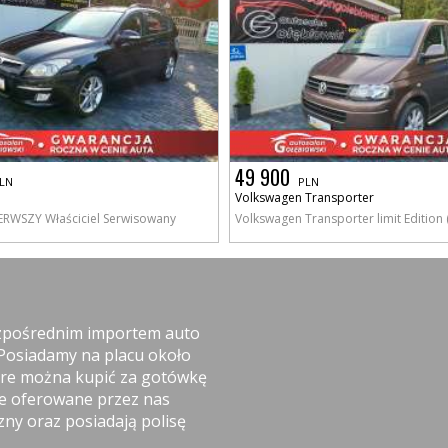
49 900
LN
PLN
Volkswagen Transporter
ERWSZY Właściciel Serwisowany
Volkswagen Transporter limit Edition 
ezpośrednim importem auto
 Posiadamy na placu około
óre można kupić za gotówkę
ie oferowane przez nas
ny oraz posiadają polisę