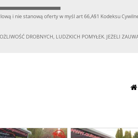
▀▀▀▀▀▀▀▀▀▀▀▀▀▀▀▀▀▀
lową i nie stanową oferty w myśl art 66,A§1 Kodeksu Cywiln
ŻLIWOŚĆ DROBNYCH, LUDZKICH POMYŁEK. JEŻELI ZAUWA