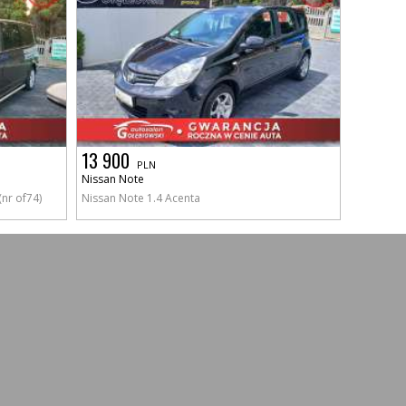
13 900
PLN
Nissan Note
(nr of74)
Nissan Note 1.4 Acenta