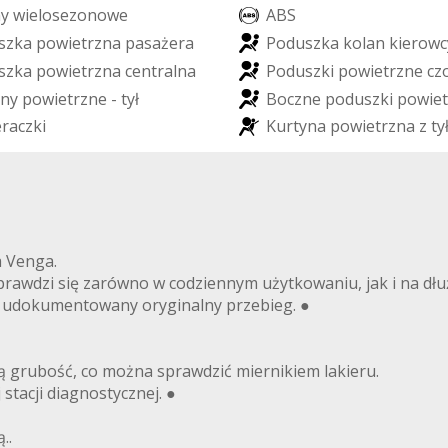
n
y
w
i
e
l
o
s
e
z
o
n
o
w
e
A
B
S
s
z
k
a
p
o
w
i
e
t
r
z
n
a
p
a
s
a
ż
e
r
a
P
o
d
u
s
z
k
a
k
o
l
a
n
k
i
e
r
o
w
c
s
z
k
a
p
o
w
i
e
t
r
z
n
a
c
e
n
t
r
a
l
n
a
P
o
d
u
s
z
k
i
p
o
w
i
e
t
r
z
n
e
c
z
n
y
p
o
w
i
e
t
r
z
n
e
-
t
y
ł
B
o
c
z
n
e
p
o
d
u
s
z
k
i
p
o
w
i
e
t
e
r
a
c
z
k
i
K
u
r
t
y
n
a
p
o
w
i
e
t
r
z
n
a
z
t
y
a Venga.
prawdzi się zarówno w codziennym użytkowaniu, jak i na dłu
 udokumentowany oryginalny przebieg. ●
ą grubość, co można sprawdzić miernikiem lakieru.
tacji diagnostycznej. ●
..