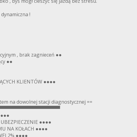
o , byś mógł cieszyć się jazdą bez stresu.
 dynamiczna !
kcyjnym , brak zagnieceń ●●
ący ●●
JĄCYCH KLIENTÓW ●●●●
m na dowolnej stacji diagnostycznej ==
▀▀▀▀▀▀▀▀▀▀▀▀▀▀▀▀▀▀
●●●●
Z UBEZPIECZENIE ●●●●
MU NA KOŁACH ●●●●
EJ 2% ●●●●