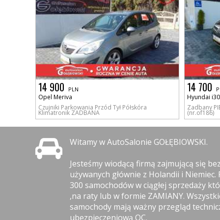
14 900
14 700
PLN
P
Opel Meriva
Hyundai i30
Czujniki Parkowania Przód Tył Półskóra
Zadbany PI
Klimatronik ZADBANA
(nr.of186)
Witamy w AutoSalonie GOŁĘBIOWSKI.
Jesteśmy wiodącą firmą zajmującą się b
używanych głównie z Holandii i Niemiec.
300 samochodów w ciągłej sprzedaży kt
,na raty lub w formie ZAMIANY. Wszystk
samochody mają ważny przegląd technicz
ubezpieczeniową OC.