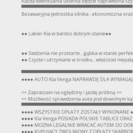
Każda ewentualna usterka będzie naprawiona szybk
▀▀▀▀▀▀▀▀▀▀▀▀▀▀▀▀▀▀▀▀▀▀▀▀▀▀▀▀▀▀▀▀▀▀
Bezawaryjna jednostka silnika , ekonomiczna oraz
●● Lakier Kia w bardzo dobrym stanie●●
●● Siedzenia nie przetarte , gąbka w stanie perfe
●● Czyste i utrzymane w środku , właściciel niepal
▀▀▀▀▀▀▀▀▀▀▀▀▀▀▀▀▀▀▀▀▀▀▀▀▀▀▀▀▀▀▀▀▀▀
●●●● AUTO Kia Venga NAPRAWDĘ DLA WYMAGA
== Zapraszam na oględziny i jazdę próbną ==
== Możliwość sprawdzenia auta pod dowolnym kąte
▀▀▀▀▀▀▀▀▀▀▀▀▀▀▀▀▀▀▀▀▀▀▀▀▀▀▀▀▀▀▀▀▀▀
●●●● WSZYSTKIE OPŁATY ZOSTAŁY WYKONANE 
●●●● Kia Venga POSIADA POLSKIE TABLICE ORA
●●●● MOŻNA LEGALNIE WRACAĆ AUTEM DO DO
●●●● KUPUJĄCY ZWOLNIONY Z OPŁATY SKARBOW