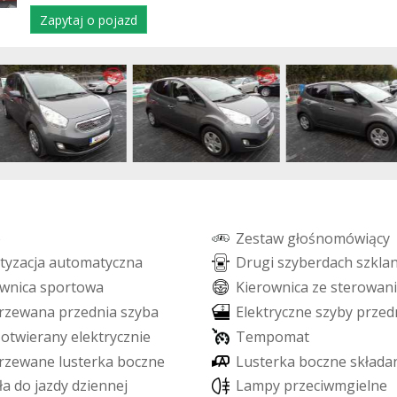
Zapytaj o pojazd
o
Z
e
s
t
a
w
g
ł
o
ś
n
o
m
ó
w
i
ą
c
y
t
y
z
a
c
j
a
a
u
t
o
m
a
t
y
c
z
n
a
D
r
u
g
i
s
z
y
b
e
r
d
a
c
h
s
z
k
l
a
w
n
i
c
a
s
p
o
r
t
o
w
a
K
i
e
r
o
w
n
i
c
a
z
e
s
t
e
r
o
w
a
n
i
r
z
e
w
a
n
a
p
r
z
e
d
n
i
a
s
z
y
b
a
E
l
e
k
t
r
y
c
z
n
e
s
z
y
b
y
p
r
z
e
d
o
t
w
i
e
r
a
n
y
e
l
e
k
t
r
y
c
z
n
i
e
T
e
m
p
o
m
a
t
r
z
e
w
a
n
e
l
u
s
t
e
r
k
a
b
o
c
z
n
e
L
u
s
t
e
r
k
a
b
o
c
z
n
e
s
k
ł
a
d
a
ł
a
d
o
j
a
z
d
y
d
z
i
e
n
n
e
j
L
a
m
p
y
p
r
z
e
c
i
w
m
g
i
e
l
n
e