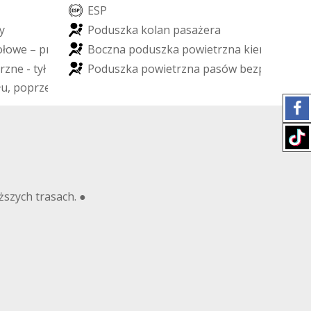
E
S
P
y
P
o
d
u
s
z
k
a
k
o
l
a
n
p
a
s
a
ż
e
r
a
o
ł
o
w
e
–
p
r
z
ó
d
B
o
c
z
n
a
p
o
d
u
s
z
k
a
p
o
w
i
e
t
r
z
n
a
k
i
e
r
o
w
c
y
r
z
n
e
-
t
y
ł
P
o
d
u
s
z
k
a
p
o
w
i
e
t
r
z
n
a
p
a
s
ó
w
b
e
z
p
i
e
c
z
e
ń
s
t
ł
u
,
p
o
p
r
z
e
c
z
n
a
ższych trasach. ●