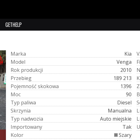
GETHELP
M
a
r
k
a
Kia
V
M
o
d
e
l
Venga
F
R
o
k
p
r
o
d
u
k
c
j
i
2010
P
r
z
e
b
i
e
g
189 213
K
P
o
j
e
m
n
o
ś
ć
s
k
o
k
o
w
a
1396
Z
M
o
c
90
B
T
y
p
p
a
l
i
w
a
Diesel
S
S
k
r
z
y
n
i
a
Manualna
L
T
y
p
n
a
d
w
o
z
i
a
Auto miejskie
L
I
m
p
o
r
t
o
w
a
n
y
Tak
K
o
l
o
r
Szary