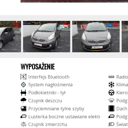
WYPOSAŻENIE
I
n
t
e
r
f
e
j
s
B
l
u
e
t
o
o
t
h
R
a
d
i
S
y
s
t
e
m
n
a
g
ł
o
ś
n
i
e
n
i
a
K
l
i
m
a
P
o
d
ł
o
k
i
e
t
n
i
k
i
-
t
y
ł
K
i
e
r
o
C
z
u
j
n
i
k
d
e
s
z
c
z
u
P
o
d
g
P
r
z
y
c
i
e
m
n
i
a
n
e
t
y
l
n
e
s
z
y
b
y
D
a
c
h
L
u
s
t
e
r
k
a
b
o
c
z
n
e
u
s
t
a
w
i
a
n
e
e
l
e
k
t
r
y
c
z
n
i
e
P
o
d
g
C
z
u
j
n
i
k
z
m
i
e
r
z
c
h
u
Ś
w
i
a
t