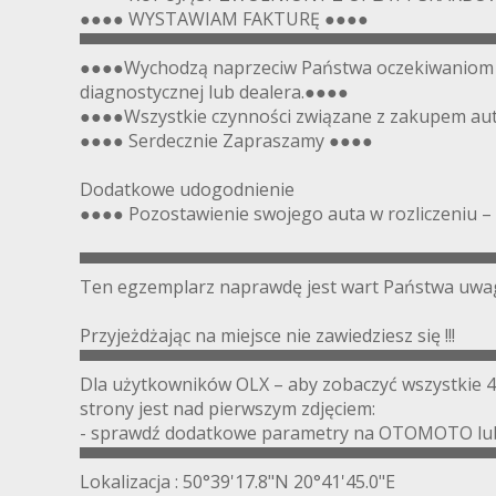
●●●● WYSTAWIAM FAKTURĘ ●●●●
▀▀▀▀▀▀▀▀▀▀▀▀▀▀▀▀▀▀▀▀▀▀▀▀▀▀▀▀▀▀▀▀▀▀
●●●●Wychodzą naprzeciw Państwa oczekiwaniom u
diagnostycznej lub dealera.●●●●
●●●●Wszystkie czynności związane z zakupem aut
●●●● Serdecznie Zapraszamy ●●●●
Dodatkowe udogodnienie
●●●● Pozostawienie swojego auta w rozliczeniu –
▀▀▀▀▀▀▀▀▀▀▀▀▀▀▀▀▀▀▀▀▀▀▀▀▀▀▀▀▀▀▀▀▀▀
Ten egzemplarz naprawdę jest wart Państwa uwag
Przyjeżdżając na miejsce nie zawiedziesz się !!!
▀▀▀▀▀▀▀▀▀▀▀▀▀▀▀▀▀▀▀▀▀▀▀▀▀▀▀▀▀▀▀▀▀▀
Dla użytkowników OLX – aby zobaczyć wszystkie 4
strony jest nad pierwszym zdjęciem:
- sprawdź dodatkowe parametry na OTOMOTO lub
▀▀▀▀▀▀▀▀▀▀▀▀▀▀▀▀▀▀▀▀▀▀▀▀▀▀▀▀▀▀▀▀▀▀
Lokalizacja : 50°39'17.8"N 20°41'45.0"E