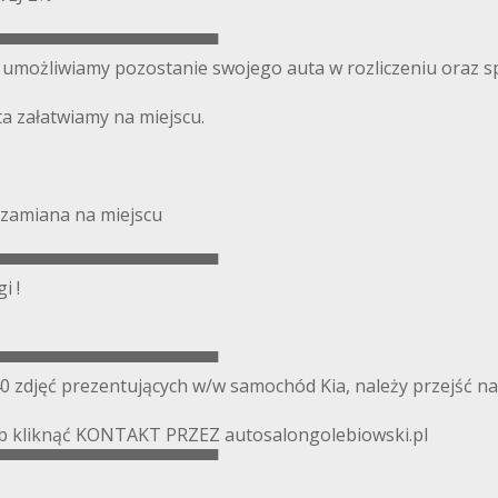
▀▀▀▀▀▀▀▀▀▀▀▀▀▀▀▀▀▀
możliwiamy pozostanie swojego auta w rozliczeniu oraz s
a załatwiamy na miejscu.
 zamiana na miejscu
▀▀▀▀▀▀▀▀▀▀▀▀▀▀▀▀▀▀
i !
▀▀▀▀▀▀▀▀▀▀▀▀▀▀▀▀▀▀
0 zdjęć prezentujących w/w samochód Kia, należy przejść n
 kliknąć KONTAKT PRZEZ autosalongolebiowski.pl
▀▀▀▀▀▀▀▀▀▀▀▀▀▀▀▀▀▀