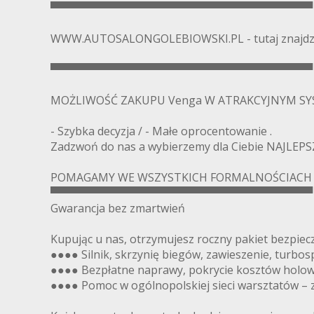
▀▀▀▀▀▀▀▀▀▀▀▀▀▀▀▀▀▀▀▀▀▀▀▀▀▀▀▀▀▀▀▀▀▀
WWW.AUTOSALONGOLEBIOWSKI.PL - tutaj znajdziec
▀▀▀▀▀▀▀▀▀▀▀▀▀▀▀▀▀▀▀▀▀▀▀▀▀▀▀▀▀▀▀▀▀▀
MOŻLIWOŚĆ ZAKUPU Venga W ATRAKCYJNYM S
- Szybka decyzja / - Małe oprocentowanie .
Zadzwoń do nas a wybierzemy dla Ciebie NAJLEPSZ
POMAGAMY WE WSZYSTKICH FORMALNOŚCIACH !
▀▀▀▀▀▀▀▀▀▀▀▀▀▀▀▀▀▀▀▀▀▀▀▀▀▀▀▀▀▀▀▀▀▀
Gwarancja bez zmartwień
Kupując u nas, otrzymujesz roczny pakiet bezpiec
●●●● Silnik, skrzynię biegów, zawieszenie, turbos
●●●● Bezpłatne naprawy, pokrycie kosztów holowa
●●●● Pomoc w ogólnopolskiej sieci warsztatów – z