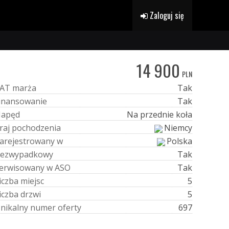
Zaloguj się
14 900
PLN
A
T
m
a
r
ż
a
Tak
i
n
a
n
s
o
w
a
n
i
e
Tak
N
a
p
ę
d
Na przednie koła
r
a
j
p
o
c
h
o
d
z
e
n
i
a
Niemcy
a
r
e
j
e
s
t
r
o
w
a
n
y
w
Polska
e
z
w
y
p
a
d
k
o
w
y
Tak
e
r
w
i
s
o
w
a
n
y
w
A
S
O
Tak
i
c
z
b
a
m
i
e
j
s
c
5
i
c
z
b
a
d
r
z
w
i
5
U
n
i
k
a
l
n
y
n
u
m
e
r
o
f
e
r
t
y
697