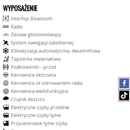
WYPOSAŻENIE
I
n
t
e
r
f
e
j
s
B
l
u
e
t
o
o
t
h
R
a
d
i
o
Z
e
s
t
a
w
g
ł
o
ś
n
o
m
ó
w
i
ą
c
y
S
y
s
t
e
m
n
a
w
i
g
a
c
j
i
s
a
t
e
l
i
t
a
r
n
e
j
K
l
i
m
a
t
y
z
a
c
j
a
a
u
t
o
m
a
t
y
c
z
n
a
,
d
w
u
s
t
r
e
f
o
w
a
T
a
p
i
c
e
r
k
a
m
a
t
e
r
i
a
ł
o
w
a
P
o
d
ł
o
k
i
e
t
n
i
k
i
-
p
r
z
ó
d
K
i
e
r
o
w
n
i
c
a
s
k
ó
r
z
a
n
a
K
i
e
r
o
w
n
i
c
a
z
e
s
t
e
r
o
w
a
n
i
e
m
r
a
d
i
a
K
i
e
r
o
w
n
i
c
a
w
i
e
l
o
f
u
n
k
c
y
j
n
a
C
z
u
j
n
i
k
d
e
s
z
c
z
u
E
l
e
k
t
r
y
c
z
n
e
s
z
y
b
y
p
r
z
e
d
n
i
e
E
l
e
k
t
r
y
c
z
n
e
s
z
y
b
y
t
y
l
n
e
P
r
z
y
c
i
e
m
n
i
a
n
e
t
y
l
n
e
s
z
y
b
y