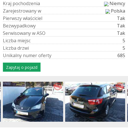
K
r
a
j
p
o
c
h
o
d
z
e
n
i
a
Niemcy
Z
a
r
e
j
e
s
t
r
o
w
a
n
y
w
Polska
P
i
e
r
w
s
z
y
w
ł
a
ś
c
i
c
i
e
l
Tak
B
e
z
w
y
p
a
d
k
o
w
y
Tak
S
e
r
w
i
s
o
w
a
n
y
w
A
S
O
Tak
L
i
c
z
b
a
m
i
e
j
s
c
5
L
i
c
z
b
a
d
r
z
w
i
5
U
n
i
k
a
l
n
y
n
u
m
e
r
o
f
e
r
t
y
685
Zapytaj o pojazd