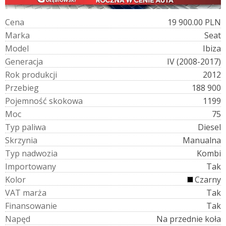
C
e
n
a
19 900.00 PLN
M
a
r
k
a
Seat
M
o
d
e
l
Ibiza
G
e
n
e
r
a
c
j
a
IV (2008-2017)
R
o
k
p
r
o
d
u
k
c
j
i
2012
P
r
z
e
b
i
e
g
188 900
P
o
j
e
m
n
o
ś
ć
s
k
o
k
o
w
a
1199
M
o
c
75
T
y
p
p
a
l
i
w
a
Diesel
S
k
r
z
y
n
i
a
Manualna
T
y
p
n
a
d
w
o
z
i
a
Kombi
I
m
p
o
r
t
o
w
a
n
y
Tak
K
o
l
o
r
Czarny
V
A
T
m
a
r
ż
a
Tak
F
i
n
a
n
s
o
w
a
n
i
e
Tak
N
a
p
ę
d
Na przednie koła