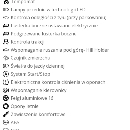
T
e
m
p
o
m
a
t
L
a
m
p
y
p
r
z
e
d
n
i
e
w
t
e
c
h
n
o
l
o
g
i
i
L
E
D
K
o
n
t
r
o
l
a
o
d
l
e
g
ł
o
ś
c
i
z
t
y
ł
u
(
p
r
z
y
p
a
r
k
o
w
a
n
i
u
)
L
u
s
t
e
r
k
a
b
o
c
z
n
e
u
s
t
a
w
i
a
n
e
e
l
e
k
t
r
y
c
z
n
i
e
P
o
d
g
r
z
e
w
a
n
e
l
u
s
t
e
r
k
a
b
o
c
z
n
e
K
o
n
t
r
o
l
a
t
r
a
k
c
j
i
W
s
p
o
m
a
g
a
n
i
e
r
u
s
z
a
n
i
a
p
o
d
g
ó
r
ę
-
H
i
l
l
H
o
l
d
e
r
C
z
u
j
n
i
k
z
m
i
e
r
z
c
h
u
Ś
w
i
a
t
ł
a
d
o
j
a
z
d
y
d
z
i
e
n
n
e
j
S
y
s
t
e
m
S
t
a
r
t
/
S
t
o
p
E
l
e
k
t
r
o
n
i
c
z
n
a
k
o
n
t
r
o
l
a
c
i
ś
n
i
e
n
i
a
w
o
p
o
n
a
c
h
W
s
p
o
m
a
g
a
n
i
e
k
i
e
r
o
w
n
i
c
y
F
e
l
g
i
a
l
u
m
i
n
i
o
w
e
1
6
O
p
o
n
y
l
e
t
n
i
e
Z
a
w
i
e
s
z
e
n
i
e
k
o
m
f
o
r
t
o
w
e
A
B
S