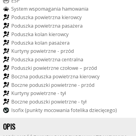
E
S
P
S
y
s
t
e
m
w
s
p
o
m
a
g
a
n
i
a
h
a
m
o
w
a
n
i
a
P
o
d
u
s
z
k
a
p
o
w
i
e
t
r
z
n
a
k
i
e
r
o
w
c
y
P
o
d
u
s
z
k
a
p
o
w
i
e
t
r
z
n
a
p
a
s
a
ż
e
r
a
P
o
d
u
s
z
k
a
k
o
l
a
n
k
i
e
r
o
w
c
y
P
o
d
u
s
z
k
a
k
o
l
a
n
p
a
s
a
ż
e
r
a
K
u
r
t
y
n
y
p
o
w
i
e
t
r
z
n
e
-
p
r
z
ó
d
P
o
d
u
s
z
k
a
p
o
w
i
e
t
r
z
n
a
c
e
n
t
r
a
l
n
a
P
o
d
u
s
z
k
i
p
o
w
i
e
t
r
z
n
e
c
z
o
ł
o
w
e
–
p
r
z
ó
d
B
o
c
z
n
a
p
o
d
u
s
z
k
a
p
o
w
i
e
t
r
z
n
a
k
i
e
r
o
w
c
y
B
o
c
z
n
e
p
o
d
u
s
z
k
i
p
o
w
i
e
t
r
z
n
e
-
p
r
z
ó
d
K
u
r
t
y
n
y
p
o
w
i
e
t
r
z
n
e
-
t
y
ł
B
o
c
z
n
e
p
o
d
u
s
z
k
i
p
o
w
i
e
t
r
z
n
e
-
t
y
ł
I
s
o
f
i
x
(
p
u
n
k
t
y
m
o
c
o
w
a
n
i
a
f
o
t
e
l
i
k
a
d
z
i
e
c
i
ę
c
e
g
o
)
OPIS