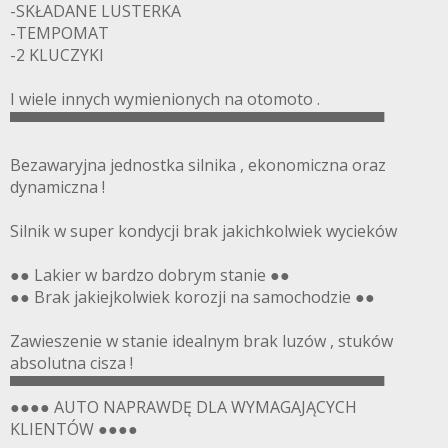
-SKŁADANE LUSTERKA
-TEMPOMAT
-2 KLUCZYKI
I wiele innych wymienionych na otomoto .
▀▀▀▀▀▀▀▀▀▀▀▀▀▀▀▀▀▀▀▀▀▀▀▀▀▀▀▀▀▀▀▀▀▀
Bezawaryjna jednostka silnika , ekonomiczna oraz
dynamiczna !
Silnik w super kondycji brak jakichkolwiek wycieków
●● Lakier w bardzo dobrym stanie ●●
●● Brak jakiejkolwiek korozji na samochodzie ●●
Zawieszenie w stanie idealnym brak luzów , stuków
absolutna cisza !
▀▀▀▀▀▀▀▀▀▀▀▀▀▀▀▀▀▀▀▀▀▀▀▀▀▀▀▀▀▀▀▀▀▀
●●●● AUTO NAPRAWDĘ DLA WYMAGAJĄCYCH
KLIENTÓW ●●●●