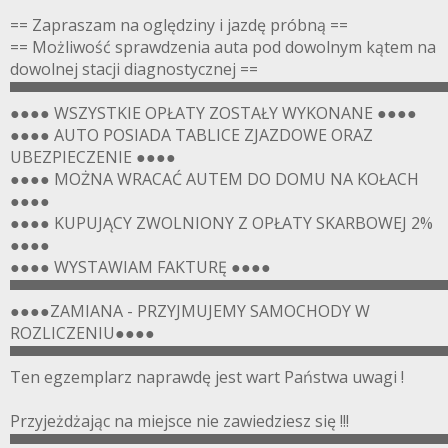
== Zapraszam na oględziny i jazdę próbną ==
== Możliwość sprawdzenia auta pod dowolnym kątem na
dowolnej stacji diagnostycznej ==
▀▀▀▀▀▀▀▀▀▀▀▀▀▀▀▀▀▀▀▀▀▀▀▀▀▀▀▀▀▀▀▀▀▀▀▀▀▀▀
●●●● WSZYSTKIE OPŁATY ZOSTAŁY WYKONANE ●●●●
●●●● AUTO POSIADA TABLICE ZJAZDOWE ORAZ
UBEZPIECZENIE ●●●●
●●●● MOŻNA WRACAĆ AUTEM DO DOMU NA KOŁACH
●●●●
●●●● KUPUJĄCY ZWOLNIONY Z OPŁATY SKARBOWEJ 2%
●●●●
●●●● WYSTAWIAM FAKTURĘ ●●●●
▀▀▀▀▀▀▀▀▀▀▀▀▀▀▀▀▀▀▀▀▀▀▀▀▀▀▀▀▀▀▀▀▀▀▀▀▀▀▀
●●●●ZAMIANA - PRZYJMUJEMY SAMOCHODY W
ROZLICZENIU●●●●
▀▀▀▀▀▀▀▀▀▀▀▀▀▀▀▀▀▀▀▀▀▀▀▀▀▀▀▀▀▀▀▀▀▀▀▀▀▀▀
Ten egzemplarz naprawdę jest wart Państwa uwagi !
Przyjeżdżając na miejsce nie zawiedziesz się !!!
▀▀▀▀▀▀▀▀▀▀▀▀▀▀▀▀▀▀▀▀▀▀▀▀▀▀▀▀▀▀▀▀▀▀▀▀▀▀▀