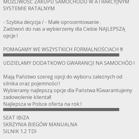
MOŻLIWOŚĆ ZAKUPU SAMOCHODU W ATRAKCYJNYM
SYSTEMIE RATALNYM
- Szybka decyzja / - Małe oprocentowanie .
Zadzwoń do nas a wybierzemy dla Ciebie NAJLEPSZĄ
opcje !
POMAGAMY WE WSZYSTKICH FORMALNOŚCIACH !!!
▀▀▀▀▀▀▀▀▀▀▀▀▀▀▀▀▀▀▀▀▀▀▀▀▀▀▀▀▀▀▀▀▀▀
UDZIELAMY DODATKOWO GWARANCJI NA SAMOCHÓD !
Mają Państwo szereg opcji do wyboru zależnych od
silnika oraz pojemności !
Wybieramy najlepszą opcje dla Państwa !!Gwarantujemy
zadowolenie klienta!!
Najlepsza w Polsce oferta na rok !
▀▀▀▀▀▀▀▀▀▀▀▀▀▀▀▀▀▀▀▀▀▀▀▀▀▀▀▀▀▀▀▀▀▀
SEAT IBIZA
SKRZYNIA BIEGÓW MANUALNA
SILNIK 1.2 TDI