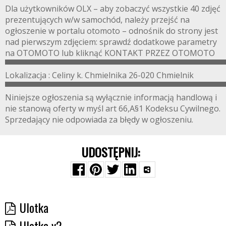
Dla użytkowników OLX – aby zobaczyć wszystkie 40 zdjęć
prezentujących w/w samochód, należy przejść na
ogłoszenie w portalu otomoto – odnośnik do strony jest
nad pierwszym zdjęciem: sprawdź dodatkowe parametry
na OTOMOTO lub kliknąć KONTAKT PRZEZ OTOMOTO
▀▀▀▀▀▀▀▀▀▀▀▀▀▀▀▀▀▀▀▀▀▀▀▀▀▀▀▀▀▀▀▀▀▀▀▀▀▀▀
Lokalizacja : Celiny k. Chmielnika 26-020 Chmielnik
▀▀▀▀▀▀▀▀▀▀▀▀▀▀▀▀▀▀▀▀▀▀▀▀▀▀▀▀▀▀▀▀▀▀▀▀▀▀▀
Niniejsze ogłoszenia są wyłącznie informacją handlową i
nie stanową oferty w myśl art 66,A§1 Kodeksu Cywilnego.
Sprzedający nie odpowiada za błędy w ogłoszeniu.
UDOSTĘPNIJ:
Ulotka
Ulotka v2