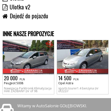
Ulotka v2
Dojedź do pojazdu
INNE NASZE PROPOZYCJE
20 000
14 500
PLN
PLN
Peugeot 5008
Opel Astra
Nawigacja Parktronik Klimatyzacja
sports tourer1.4 benzyna (nr
HAK ZADBANY (nr of 98
of222//
Witamy w AutoSalonie GOŁĘBIOWSKI.