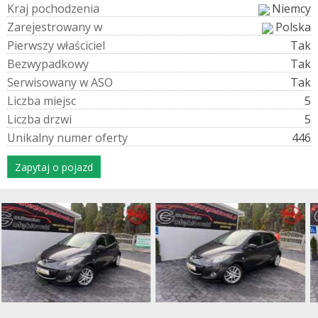
K
r
a
j
p
o
c
h
o
d
z
e
n
i
a
Niemcy
Z
a
r
e
j
e
s
t
r
o
w
a
n
y
w
Polska
P
i
e
r
w
s
z
y
w
ł
a
ś
c
i
c
i
e
l
Tak
B
e
z
w
y
p
a
d
k
o
w
y
Tak
S
e
r
w
i
s
o
w
a
n
y
w
A
S
O
Tak
L
i
c
z
b
a
m
i
e
j
s
c
5
L
i
c
z
b
a
d
r
z
w
i
5
U
n
i
k
a
l
n
y
n
u
m
e
r
o
f
e
r
t
y
446
Zapytaj o pojazd