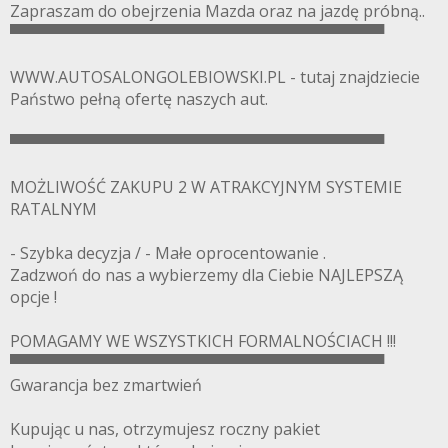
Zapraszam do obejrzenia Mazda oraz na jazdę próbną..
▀▀▀▀▀▀▀▀▀▀▀▀▀▀▀▀▀▀▀▀▀▀▀▀▀▀▀▀▀▀▀▀▀▀
WWW.AUTOSALONGOLEBIOWSKI.PL - tutaj znajdziecie
Państwo pełną ofertę naszych aut.
▀▀▀▀▀▀▀▀▀▀▀▀▀▀▀▀▀▀▀▀▀▀▀▀▀▀▀▀▀▀▀▀▀▀
MOŻLIWOŚĆ ZAKUPU 2 W ATRAKCYJNYM SYSTEMIE
RATALNYM
- Szybka decyzja / - Małe oprocentowanie .
Zadzwoń do nas a wybierzemy dla Ciebie NAJLEPSZĄ
opcje !
POMAGAMY WE WSZYSTKICH FORMALNOŚCIACH !!!
▀▀▀▀▀▀▀▀▀▀▀▀▀▀▀▀▀▀▀▀▀▀▀▀▀▀▀▀▀▀▀▀▀▀
Gwarancja bez zmartwień
Kupując u nas, otrzymujesz roczny pakiet