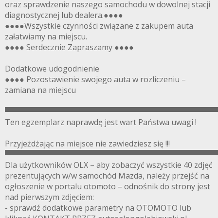
oraz sprawdzenie naszego samochodu w dowolnej stacji
diagnostycznej lub dealera.●●●●
●●●●Wszystkie czynności związane z zakupem auta
załatwiamy na miejscu.
●●●● Serdecznie Zapraszamy ●●●●
Dodatkowe udogodnienie
●●●● Pozostawienie swojego auta w rozliczeniu –
zamiana na miejscu
▀▀▀▀▀▀▀▀▀▀▀▀▀▀▀▀▀▀▀▀▀▀▀▀▀▀▀▀▀▀▀▀▀▀▀▀▀▀▀
Ten egzemplarz naprawdę jest wart Państwa uwagi !
Przyjeżdżając na miejsce nie zawiedziesz się !!!
▀▀▀▀▀▀▀▀▀▀▀▀▀▀▀▀▀▀▀▀▀▀▀▀▀▀▀▀▀▀▀▀▀▀▀▀▀▀▀
Dla użytkowników OLX – aby zobaczyć wszystkie 40 zdjęć
prezentujących w/w samochód Mazda, należy przejść na
ogłoszenie w portalu otomoto – odnośnik do strony jest
nad pierwszym zdjęciem:
- sprawdź dodatkowe parametry na OTOMOTO lub