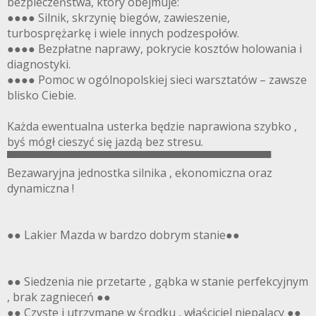
bezpieczeństwa, który obejmuje:
●●●● Silnik, skrzynię biegów, zawieszenie,
turbosprężarkę i wiele innych podzespołów.
●●●● Bezpłatne naprawy, pokrycie kosztów holowania i
diagnostyki.
●●●● Pomoc w ogólnopolskiej sieci warsztatów – zawsze
blisko Ciebie.
Każda ewentualna usterka będzie naprawiona szybko ,
byś mógł cieszyć się jazdą bez stresu.
▀▀▀▀▀▀▀▀▀▀▀▀▀▀▀▀▀▀▀▀▀▀▀▀▀▀▀▀▀▀▀▀▀▀
Bezawaryjna jednostka silnika , ekonomiczna oraz
dynamiczna !
●● Lakier Mazda w bardzo dobrym stanie●●
●● Siedzenia nie przetarte , gąbka w stanie perfekcyjnym
, brak zagnieceń ●●
●● Czyste i utrzymane w środku , właściciel niepalący ●●