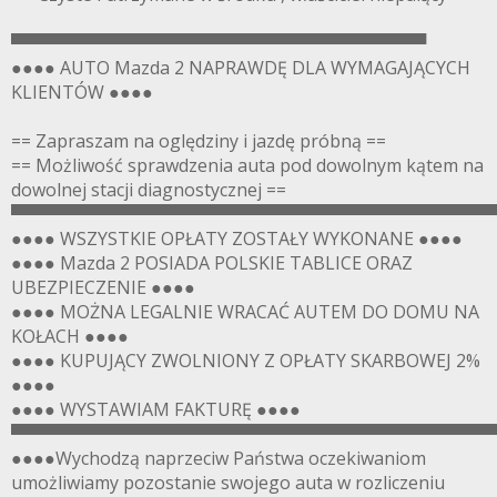
▀▀▀▀▀▀▀▀▀▀▀▀▀▀▀▀▀▀▀▀▀▀▀▀▀▀▀▀▀▀▀▀▀▀
●●●● AUTO Mazda 2 NAPRAWDĘ DLA WYMAGAJĄCYCH
KLIENTÓW ●●●●
== Zapraszam na oględziny i jazdę próbną ==
== Możliwość sprawdzenia auta pod dowolnym kątem na
dowolnej stacji diagnostycznej ==
▀▀▀▀▀▀▀▀▀▀▀▀▀▀▀▀▀▀▀▀▀▀▀▀▀▀▀▀▀▀▀▀▀▀▀▀▀▀▀
●●●● WSZYSTKIE OPŁATY ZOSTAŁY WYKONANE ●●●●
●●●● Mazda 2 POSIADA POLSKIE TABLICE ORAZ
UBEZPIECZENIE ●●●●
●●●● MOŻNA LEGALNIE WRACAĆ AUTEM DO DOMU NA
KOŁACH ●●●●
●●●● KUPUJĄCY ZWOLNIONY Z OPŁATY SKARBOWEJ 2%
●●●●
●●●● WYSTAWIAM FAKTURĘ ●●●●
▀▀▀▀▀▀▀▀▀▀▀▀▀▀▀▀▀▀▀▀▀▀▀▀▀▀▀▀▀▀▀▀▀▀▀▀▀▀▀
●●●●Wychodzą naprzeciw Państwa oczekiwaniom
umożliwiamy pozostanie swojego auta w rozliczeniu