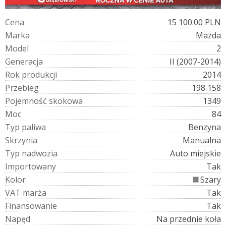
C
e
n
a
15 100.00 PLN
M
a
r
k
a
Mazda
M
o
d
e
l
2
G
e
n
e
r
a
c
j
a
II (2007-2014)
R
o
k
p
r
o
d
u
k
c
j
i
2014
P
r
z
e
b
i
e
g
198 158
P
o
j
e
m
n
o
ś
ć
s
k
o
k
o
w
a
1349
M
o
c
84
T
y
p
p
a
l
i
w
a
Benzyna
S
k
r
z
y
n
i
a
Manualna
T
y
p
n
a
d
w
o
z
i
a
Auto miejskie
I
m
p
o
r
t
o
w
a
n
y
Tak
K
o
l
o
r
Szary
V
A
T
m
a
r
ż
a
Tak
F
i
n
a
n
s
o
w
a
n
i
e
Tak
N
a
p
ę
d
Na przednie koła