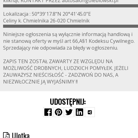
kliknąć KONTAKT PRZEZ autosalongolebiowski.pl
▀▀▀▀▀▀▀▀▀▀▀▀▀▀▀▀▀▀▀▀▀▀▀▀▀▀▀▀▀▀▀▀▀▀▀▀▀▀▀
Lokalizacja : 50°39'17.8"N 20°41'45.0"E
Celiny k. Chmielnika 26-020 Chmielnik
▀▀▀▀▀▀▀▀▀▀▀▀▀▀▀▀▀▀▀▀▀▀▀▀▀▀▀▀▀▀▀▀▀▀▀▀▀▀▀
Niniejsze ogłoszenia są wyłącznie informacją handlową i
nie stanową oferty w myśl art 66,A§1 Kodeksu Cywilnego.
Sprzedający nie odpowiada za błędy w ogłoszeniu.
ZAPIS TEN ZOSTAŁ ZAWARTY ZE WZGLĘDU NA
MOŻLIWOŚĆ DROBNYCH, LUDZKICH POMYŁEK. JEŻELI
ZAUWAŻYSZ NIEŚCISŁOŚĆ - ZADZWOŃ DO NAS, A
NIEZWŁOCZNIE JĄ WYJAŚNIMY !!
UDOSTĘPNIJ:
Ulotka