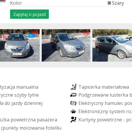
K
o
l
o
r
Szary
Zapytaj o pojazd
t
y
z
a
c
j
a
m
a
n
u
a
l
n
a
T
a
p
i
c
e
r
k
a
m
a
t
e
r
i
a
ł
o
w
a
r
y
c
z
n
e
s
z
y
b
y
t
y
l
n
e
P
o
d
g
r
z
e
w
a
n
e
l
u
s
t
e
r
k
a
ł
a
d
o
j
a
z
d
y
d
z
i
e
n
n
e
j
E
l
e
k
t
r
y
c
z
n
y
h
a
m
u
l
e
c
p
o
E
l
e
k
t
r
o
n
i
c
z
n
y
s
y
s
t
e
m
r
o
s
z
k
a
p
o
w
i
e
t
r
z
n
a
p
a
s
a
ż
e
r
a
K
u
r
t
y
n
y
p
o
w
i
e
t
r
z
n
e
-
p
r
(
p
u
n
k
t
y
m
o
c
o
w
a
n
i
a
f
o
t
e
l
i
k
a
d
z
i
e
c
i
ę
c
e
g
o
)