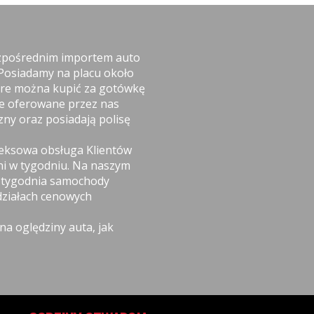
ezpośrednim importem auto
 Posiadamy na placu około
óre można kupić za gotówkę
ie oferowane przez nas
ny oraz posiadają polisę
leksowa obsługa Klientów
ni w tygodniu. Na naszym
i tygodnia samochody
ziałach cenowych
a oględziny auta, jak