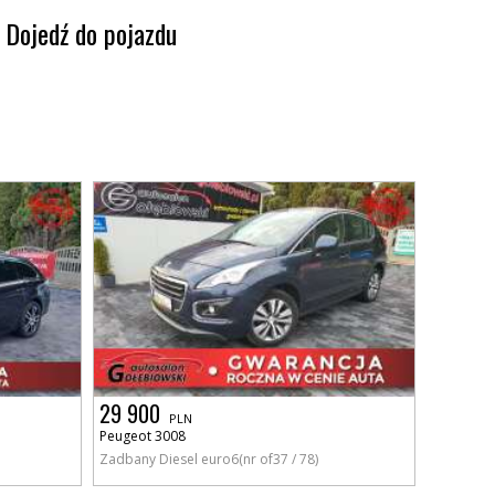
Dojedź do pojazdu
29 900
PLN
Peugeot 3008
Zadbany Diesel euro6(nr of37 / 78)