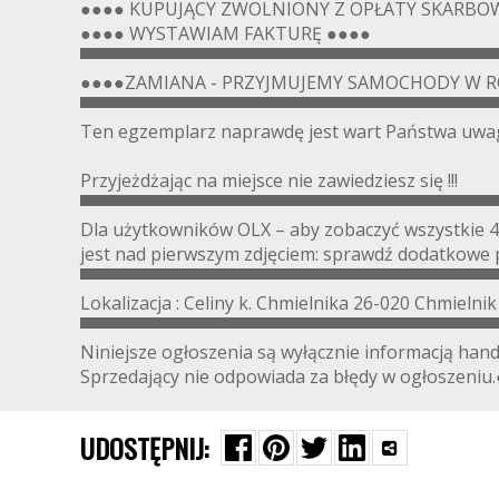
●●●● KUPUJĄCY ZWOLNIONY Z OPŁATY SKARBOW
●●●● WYSTAWIAM FAKTURĘ ●●●●
▀▀▀▀▀▀▀▀▀▀▀▀▀▀▀▀▀▀▀▀▀▀▀▀▀▀▀▀▀▀▀▀▀▀
●●●●ZAMIANA - PRZYJMUJEMY SAMOCHODY W R
▀▀▀▀▀▀▀▀▀▀▀▀▀▀▀▀▀▀▀▀▀▀▀▀▀▀▀▀▀▀▀▀▀▀
Ten egzemplarz naprawdę jest wart Państwa uwag
Przyjeżdżając na miejsce nie zawiedziesz się !!!
▀▀▀▀▀▀▀▀▀▀▀▀▀▀▀▀▀▀▀▀▀▀▀▀▀▀▀▀▀▀▀▀▀▀
Dla użytkowników OLX – aby zobaczyć wszystkie 4
jest nad pierwszym zdjęciem: sprawdź dodatk
▀▀▀▀▀▀▀▀▀▀▀▀▀▀▀▀▀▀▀▀▀▀▀▀▀▀▀▀▀▀▀▀▀▀
Lokalizacja : Celiny k. Chmielnika 26-020 Chmielnik
▀▀▀▀▀▀▀▀▀▀▀▀▀▀▀▀▀▀▀▀▀▀▀▀▀▀▀▀▀▀▀▀▀▀
Niniejsze ogłoszenia są wyłącznie informacją hand
Sprzedający nie odpowiada za błędy w ogłoszeniu
UDOSTĘPNIJ: