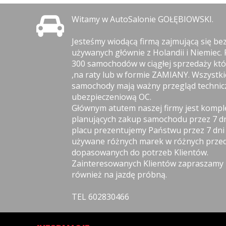
Witamy w AutoSalonie GOŁĘBIOWSKI.
Jesteśmy wiodącą firmą zajmującą się b
używanych głównie z Holandii i Niemiec.
300 samochodów w ciągłej sprzedaży kt
,na raty lub w formie ZAMIANY. Wszystk
samochody mają ważny przegląd technicz
ubezpieczeniową OC.
Głównym atutem naszej firmy jest komp
planujących zakup samochodu przez 7 d
placu prezentujemy Państwu przez 7 dn
używane różnych marek w różnych przed
dopasowanych do potrzeb Klientów.
Zainteresowanych Klientów zapraszamy n
również na jazdę próbną.
TEL 602830466