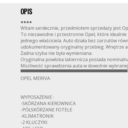
OPIS
●●●●
Witam serdecznie, przedmiotem sprzedaży jest Op
To niezawodne i przestronne Opel, które idealnie
jednego właściciela. Auto działa bez zarzutów ró
udokumentowany oryginalny przebieg. Wnętrze aut
Żadna szyba nie była wymieniana.
Oryginalna powłoka lakiernicza posiada nominaln
Możliwość sprawdzenia auta w dowolnie wybranej s
▀▀▀▀▀▀▀▀▀▀▀▀▀▀▀▀▀▀▀▀▀▀▀▀▀▀▀▀▀▀▀▀▀▀
OPEL MERIVA
WYPOSAŻENIE :
-SKÓRZANA KIEROWNICA
-PÓŁSKÓRZANE FOTELE
-KLIMATRONIK
-2 KLUCZYKI