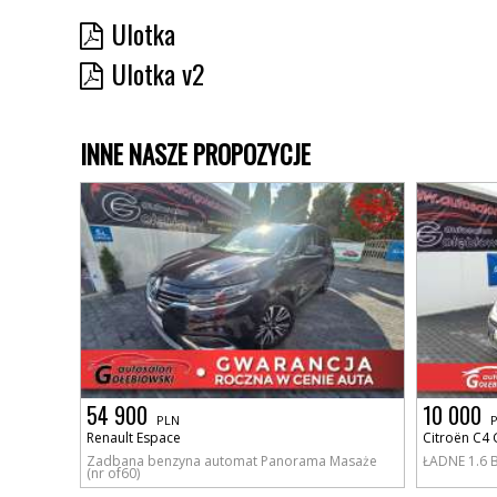
Ulotka
Ulotka v2
INNE NASZE PROPOZYCJE
54 900
10 000
PLN
Renault Espace
Citroën C4 
Zadbana benzyna automat Panorama Masaże
ŁADNE 1.6 B
(nr of60)