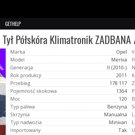
GETHELP
d Tył Półskóra Klimatronik ZADBANA
M
a
r
k
a
Opel
V
kier
M
o
d
e
l
Meriva
F
G
e
n
e
r
a
c
j
a
II (2010-)
R
o
k
p
r
o
d
u
k
c
j
i
2011
K
P
r
z
e
b
i
e
g
178 117
Z
P
o
j
e
m
n
o
ś
ć
s
k
o
k
o
w
a
1364
P
M
o
c
120
B
T
y
p
p
a
l
i
w
a
Benzyna
S
S
k
r
z
y
n
i
a
Manualna
L
T
y
p
n
a
d
w
o
z
i
a
Minivan
L
I
m
p
o
r
t
o
w
a
n
y
Tak