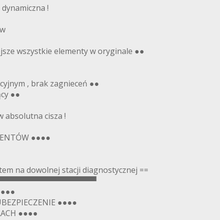
 dynamiczna !
ów
ejsze wszystkie elementy w oryginale ●●
kcyjnym , brak zagnieceń ●●
ący ●●
 absolutna cisza !
IENTÓW ●●●●
m na dowolnej stacji diagnostycznej ==
▀▀▀▀▀▀▀▀▀▀▀▀▀▀▀▀▀▀
●●●●
UBEZPIECZENIE ●●●●
ACH ●●●●