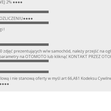
EJ 2% ●●●●
▀▀▀▀▀▀▀▀▀▀▀▀▀▀▀▀▀▀
OZLICZENIU●●●●
▀▀▀▀▀▀▀▀▀▀▀▀▀▀▀▀▀▀
i !
▀▀▀▀▀▀▀▀▀▀▀▀▀▀▀▀▀▀
0 zdjęć prezentujących w/w samochód, należy przejść na og
owe parametry na OTOMOTO lub kliknąć KONTAKT PRZEZ O
▀▀▀▀▀▀▀▀▀▀▀▀▀▀▀▀▀▀
▀▀▀▀▀▀▀▀▀▀▀▀▀▀▀▀▀▀
lową i nie stanową oferty w myśl art 66,A§1 Kodeksu Cywiln
.●●●●