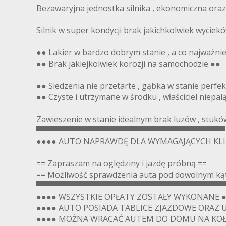
Bezawaryjna jednostka silnika , ekonomiczna oraz
Silnik w super kondycji brak jakichkolwiek wyciek
●● Lakier w bardzo dobrym stanie , a co najważni
●● Brak jakiejkolwiek korozji na samochodzie ●●
●● Siedzenia nie przetarte , gąbka w stanie perfe
●● Czyste i utrzymane w środku , właściciel niepal
Zawieszenie w stanie idealnym brak luzów , stuków
▀▀▀▀▀▀▀▀▀▀▀▀▀▀▀▀▀▀▀▀▀▀▀▀▀▀▀▀▀▀▀▀▀▀
●●●● AUTO NAPRAWDĘ DLA WYMAGAJĄCYCH KL
== Zapraszam na oględziny i jazdę próbną ==
== Możliwość sprawdzenia auta pod dowolnym kąte
▀▀▀▀▀▀▀▀▀▀▀▀▀▀▀▀▀▀▀▀▀▀▀▀▀▀▀▀▀▀▀▀▀▀
●●●● WSZYSTKIE OPŁATY ZOSTAŁY WYKONANE 
●●●● AUTO POSIADA TABLICE ZJAZDOWE ORAZ 
●●●● MOŻNA WRACAĆ AUTEM DO DOMU NA KOŁ