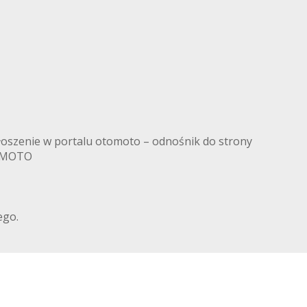
łoszenie w portalu otomoto – odnośnik do strony
TOMOTO
ego.