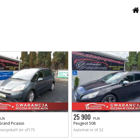
25 900
PLN
PLN
Grand Picasso
Peugeot 508
enzynka!!! (nr of175
Automat nr of 32