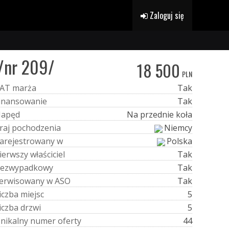
Zaloguj się
 /nr 209/
18 500
PLN
A
T
m
a
r
ż
a
Tak
i
n
a
n
s
o
w
a
n
i
e
Tak
N
a
p
ę
d
Na przednie koła
r
a
j
p
o
c
h
o
d
z
e
n
i
a
Niemcy
a
r
e
j
e
s
t
r
o
w
a
n
y
w
Polska
i
e
r
w
s
z
y
w
ł
a
ś
c
i
c
i
e
l
Tak
e
z
w
y
p
a
d
k
o
w
y
Tak
e
r
w
i
s
o
w
a
n
y
w
A
S
O
Tak
i
c
z
b
a
m
i
e
j
s
c
5
i
c
z
b
a
d
r
z
w
i
5
U
n
i
k
a
l
n
y
n
u
m
e
r
o
f
e
r
t
y
44