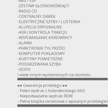
-ABS / ESP
-ZESTAW GŁOŚNOMÓWIĄCY
-RADIO CD
-CENTRALNY ZAMEK
-ELEKTRYCZNE SZYBY / LUSTERKA
-ALUFELGI ORYGINALNE
-ASR ( KONTROLA TRAKCJI)
-WSPOMAGANIE KIEROWNICY
-ALARM
-PARKTRONIK TYŁ PRZÓD
-KOMPUTER POKŁADOWY
-KURTYNY POWIETRZNE
-PODGRZEWANA SZYBA
-ISOFIX
I wiele innych wymienionych na otomoto .
▀▀▀▀▀▀▀▀▀▀▀▀▀▀▀▀▀▀▀▀▀▀▀▀▀▀▀▀▀▀▀▀▀▀
●● Gwarancja przebiegu ●●
- Pełen wydruk z holenderskiego ASO
- Niepodważalne wydruki RDW
- Pełna książka serwisowa z wpisanym przebiegiem
▀▀▀▀▀▀▀▀▀▀▀▀▀▀▀▀▀▀▀▀▀▀▀▀▀▀▀▀▀▀▀▀▀▀