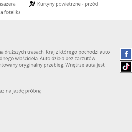
a
s
a
ż
e
r
a
K
u
r
t
y
n
y
p
o
w
i
e
t
r
z
n
e
-
p
r
z
ó
d
i
a
f
o
t
e
l
i
k
a
d
z
i
e
c
i
ę
c
e
g
o
)
a dłuższych trasach. Kraj z którego pochodzi auto
nego właściciela. Auto działa bez zarzutów
towany oryginalny przebieg. Wnętrze auta jest
az na jazdę próbną