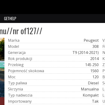
GETHELP
nu//nr of127//
M
a
r
k
a
Peugeot
V
M
o
d
e
l
308
F
G
e
n
e
r
a
c
j
a
T9 (2014-2021)
R
o
k
p
r
o
d
u
k
c
j
i
2014
K
P
r
z
e
b
i
e
g
145 250
Z
P
o
j
e
m
n
o
ś
ć
s
k
o
k
o
w
a
1560
P
M
o
c
120
B
T
y
p
p
a
l
i
w
a
Diesel
S
S
k
r
z
y
n
i
a
Manualna
L
T
y
p
n
a
d
w
o
z
i
a
Kompakt
L
I
m
p
o
r
t
o
w
a
n
y
Tak