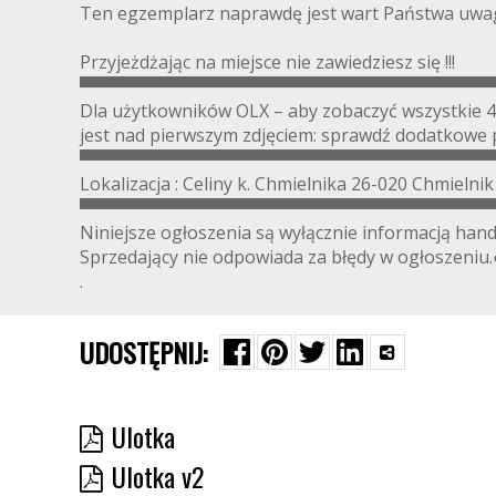
Ten egzemplarz naprawdę jest wart Państwa uwag
Przyjeżdżając na miejsce nie zawiedziesz się !!!
▀▀▀▀▀▀▀▀▀▀▀▀▀▀▀▀▀▀▀▀▀▀▀▀▀▀▀▀▀▀▀▀▀▀
Dla użytkowników OLX – aby zobaczyć wszystkie 4
jest nad pierwszym zdjęciem: sprawdź dodatk
▀▀▀▀▀▀▀▀▀▀▀▀▀▀▀▀▀▀▀▀▀▀▀▀▀▀▀▀▀▀▀▀▀▀
Lokalizacja : Celiny k. Chmielnika 26-020 Chmielnik
▀▀▀▀▀▀▀▀▀▀▀▀▀▀▀▀▀▀▀▀▀▀▀▀▀▀▀▀▀▀▀▀▀▀
Niniejsze ogłoszenia są wyłącznie informacją hand
Sprzedający nie odpowiada za błędy w ogłoszeniu
.
UDOSTĘPNIJ:
Ulotka
Ulotka v2