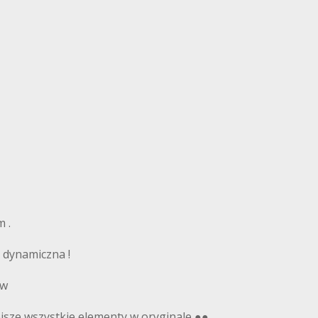
 .
 dynamiczna !
ów
ejsze wszystkie elementy w oryginale ●●