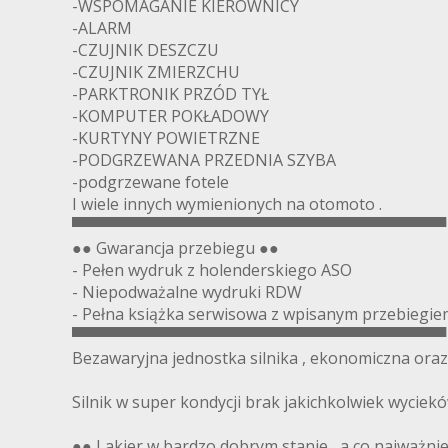
-WSPOMAGANIE KIEROWNICY
-ALARM
-CZUJNIK DESZCZU
-CZUJNIK ZMIERZCHU
-PARKTRONIK PRZÓD TYŁ
-KOMPUTER POKŁADOWY
-KURTYNY POWIETRZNE
-PODGRZEWANA PRZEDNIA SZYBA
-podgrzewane fotele
I wiele innych wymienionych na otomoto .
▀▀▀▀▀▀▀▀▀▀▀▀▀▀▀▀▀▀▀▀▀▀▀▀▀▀▀▀▀▀▀▀▀▀
●● Gwarancja przebiegu ●●
- Pełen wydruk z holenderskiego ASO
- Niepodważalne wydruki RDW
- Pełna książka serwisowa z wpisanym przebiegiem
▀▀▀▀▀▀▀▀▀▀▀▀▀▀▀▀▀▀▀▀▀▀▀▀▀▀▀▀▀▀▀▀▀▀
Bezawaryjna jednostka silnika , ekonomiczna oraz
Silnik w super kondycji brak jakichkolwiek wyciek
●● Lakier w bardzo dobrym stanie , a co najważni