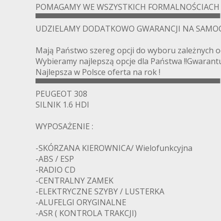
POMAGAMY WE WSZYSTKICH FORMALNOŚCIACH !
▀▀▀▀▀▀▀▀▀▀▀▀▀▀▀▀▀▀▀▀▀▀▀▀▀▀▀▀▀▀▀▀▀▀
UDZIELAMY DODATKOWO GWARANCJI NA SAMOC
Mają Państwo szereg opcji do wyboru zależnych od
Wybieramy najlepszą opcje dla Państwa !!Gwarantu
Najlepsza w Polsce oferta na rok !
▀▀▀▀▀▀▀▀▀▀▀▀▀▀▀▀▀▀▀▀▀▀▀▀▀▀▀▀▀▀▀▀▀▀
PEUGEOT 308
SILNIK 1.6 HDI
WYPOSAŻENIE :
-SKÓRZANA KIEROWNICA/ Wielofunkcyjna
-ABS / ESP
-RADIO CD
-CENTRALNY ZAMEK
-ELEKTRYCZNE SZYBY / LUSTERKA
-ALUFELGI ORYGINALNE
-ASR ( KONTROLA TRAKCJI)