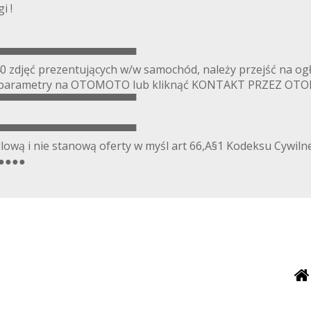
i !
▀▀▀▀▀▀▀▀▀▀▀▀▀▀▀▀▀▀
0 zdjęć prezentujących w/w samochód, należy przejść na og
owe parametry na OTOMOTO lub kliknąć KONTAKT PRZEZ O
▀▀▀▀▀▀▀▀▀▀▀▀▀▀▀▀▀▀
▀▀▀▀▀▀▀▀▀▀▀▀▀▀▀▀▀▀
lową i nie stanową oferty w myśl art 66,A§1 Kodeksu Cywiln
.●●●●