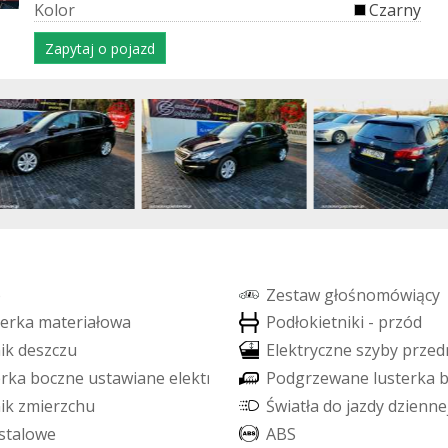
K
o
l
o
r
Czarny
Zapytaj o pojazd
o
Z
e
s
t
a
w
g
ł
o
ś
n
o
m
ó
w
i
ą
c
y
e
r
k
a
m
a
t
e
r
i
a
ł
o
w
a
P
o
d
ł
o
k
i
e
t
n
i
k
i
-
p
r
z
ó
d
n
i
k
d
e
s
z
c
z
u
E
l
e
k
t
r
y
c
z
n
e
s
z
y
b
y
p
r
z
e
d
e
r
k
a
b
o
c
z
n
e
u
s
t
a
w
i
a
n
e
e
l
e
k
t
r
y
c
z
n
i
e
P
o
d
g
r
z
e
w
a
n
e
l
u
s
t
e
r
k
a
n
i
k
z
m
i
e
r
z
c
h
u
Ś
w
i
a
t
ł
a
d
o
j
a
z
d
y
d
z
i
e
n
n
e
s
t
a
l
o
w
e
A
B
S