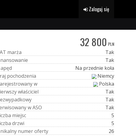
Zaloguj się
32 800
PLN
A
T
m
a
r
ż
a
Tak
i
n
a
n
s
o
w
a
n
i
e
Tak
N
a
p
ę
d
Na przednie koła
r
a
j
p
o
c
h
o
d
z
e
n
i
a
Niemcy
a
r
e
j
e
s
t
r
o
w
a
n
y
w
Polska
i
e
r
w
s
z
y
w
ł
a
ś
c
i
c
i
e
l
Tak
e
z
w
y
p
a
d
k
o
w
y
Tak
e
r
w
i
s
o
w
a
n
y
w
A
S
O
Tak
i
c
z
b
a
m
i
e
j
s
c
5
i
c
z
b
a
d
r
z
w
i
5
U
n
i
k
a
l
n
y
n
u
m
e
r
o
f
e
r
t
y
26