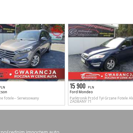
15 900
PLN
PLN
cson
Ford Mondeo
e fotele-- Serwisowany
Parktronik Przód Tył Grzane Fotele Alu
ZADBANY 71
ezpośrednim importem auto