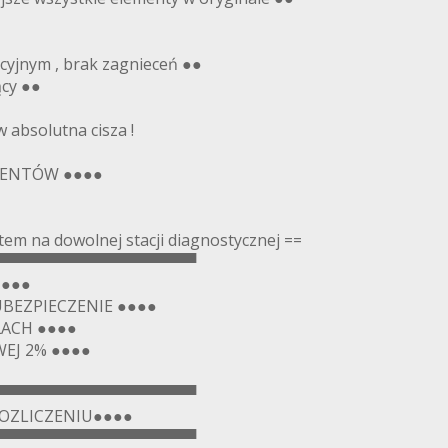
kcyjnym , brak zagnieceń ●●
ący ●●
 absolutna cisza !
IENTÓW ●●●●
m na dowolnej stacji diagnostycznej ==
▀▀▀▀▀▀▀▀▀▀▀▀▀▀▀▀▀▀
●●●●
UBEZPIECZENIE ●●●●
ACH ●●●●
EJ 2% ●●●●
▀▀▀▀▀▀▀▀▀▀▀▀▀▀▀▀▀▀
OZLICZENIU●●●●
▀▀▀▀▀▀▀▀▀▀▀▀▀▀▀▀▀▀