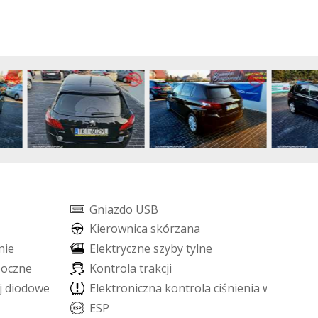
G
n
i
a
z
d
o
U
S
B
K
i
e
r
o
w
n
i
c
a
s
k
ó
r
z
a
n
a
n
i
e
E
l
e
k
t
r
y
c
z
n
e
s
z
y
b
y
t
y
l
n
e
b
o
c
z
n
e
K
o
n
t
r
o
l
a
t
r
a
k
c
j
i
j
d
i
o
d
o
w
e
L
E
D
E
l
e
k
t
r
o
n
i
c
z
n
a
k
o
n
t
r
o
l
a
c
i
ś
n
i
e
n
i
a
w
o
p
o
n
a
c
E
S
P