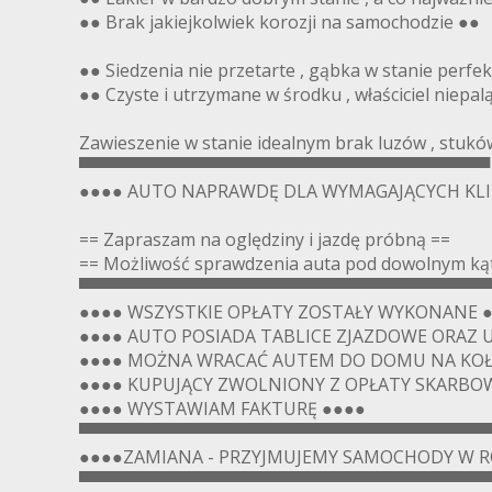
●● Brak jakiejkolwiek korozji na samochodzie ●●
●● Siedzenia nie przetarte , gąbka w stanie perfe
●● Czyste i utrzymane w środku , właściciel niepal
Zawieszenie w stanie idealnym brak luzów , stuków
▀▀▀▀▀▀▀▀▀▀▀▀▀▀▀▀▀▀▀▀▀▀▀▀▀▀▀▀▀▀▀▀▀▀
●●●● AUTO NAPRAWDĘ DLA WYMAGAJĄCYCH KL
== Zapraszam na oględziny i jazdę próbną ==
== Możliwość sprawdzenia auta pod dowolnym kąte
▀▀▀▀▀▀▀▀▀▀▀▀▀▀▀▀▀▀▀▀▀▀▀▀▀▀▀▀▀▀▀▀▀▀
●●●● WSZYSTKIE OPŁATY ZOSTAŁY WYKONANE 
●●●● AUTO POSIADA TABLICE ZJAZDOWE ORAZ 
●●●● MOŻNA WRACAĆ AUTEM DO DOMU NA KOŁ
●●●● KUPUJĄCY ZWOLNIONY Z OPŁATY SKARBOW
●●●● WYSTAWIAM FAKTURĘ ●●●●
▀▀▀▀▀▀▀▀▀▀▀▀▀▀▀▀▀▀▀▀▀▀▀▀▀▀▀▀▀▀▀▀▀▀
●●●●ZAMIANA - PRZYJMUJEMY SAMOCHODY W R
▀▀▀▀▀▀▀▀▀▀▀▀▀▀▀▀▀▀▀▀▀▀▀▀▀▀▀▀▀▀▀▀▀▀