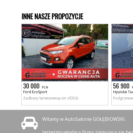
INNE NASZE PROPOZYCJE
30 000
56 900
PLN
Ford EcoSport
Hyundai Tu
Zadbany Serwisownay (nr of253)
Podgrzewan
Witamy w AutoSalonie GOŁĘBIOWSKI.
Jesteśmy wiodącą firmą zajmującą się b