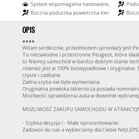
S
y
s
t
e
m
w
s
p
o
m
a
g
a
n
i
a
h
a
m
o
w
a
n
i
a
P
o
d
u
B
o
c
z
n
a
p
o
d
u
s
z
k
a
p
o
w
i
e
t
r
z
n
a
k
i
e
r
o
w
c
y
B
o
c
z
OPIS
●●●●
Witam serdecznie, przedmiotem sprzedaży jest Pe
To niezawodne i przestronne Peugeot, które ideal
to Niemcy samochód w bardzo dobrym stanie techn
również jest w 100% bezwypadkowe i oryginalne.
czyste i zadbane.
Żadna szyba nie była wymieniana.
Oryginalna powłoka lakiernicza posiada nominaln
Możliwość sprawdzenia auta w dowolnie wybranej 
MOŻLIWOŚĆ ZAKUPU SAMOCHODU W ATRAKCYJ
- Szybka decyzja / - Małe oprocentowanie .
Zadzwoń do nas a wybierzemy dla Ciebie NAJLEPSZ