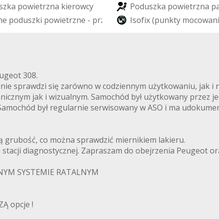
s
z
k
a
p
o
w
i
e
t
r
z
n
a
k
i
e
r
o
w
c
y
P
o
d
u
s
z
k
a
p
o
w
i
e
t
r
z
n
a
p
n
e
p
o
d
u
s
z
k
i
p
o
w
i
e
t
r
z
n
e
-
p
r
z
ó
d
I
s
o
f
i
x
(
p
u
n
k
t
y
m
o
c
o
w
a
n
ugeot 308.
nie sprawdzi się zarówno w codziennym użytkowaniu, jak i n
icznym jak i wizualnym. Samochód był użytkowany przez jed
 Samochód był regularnie serwisowany w ASO i ma udokumen
ą grubość, co można sprawdzić miernikiem lakieru.
stacji diagnostycznej. Zapraszam do obejrzenia Peugeot or
NYM SYSTEMIE RATALNYM
Ą opcje !