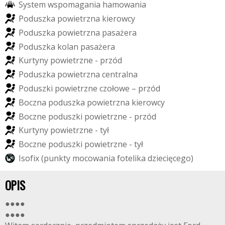
S
y
s
t
e
m
w
s
p
o
m
a
g
a
n
i
a
h
a
m
o
w
a
n
i
a
P
o
d
u
s
z
k
a
p
o
w
i
e
t
r
z
n
a
k
i
e
r
o
w
c
y
P
o
d
u
s
z
k
a
p
o
w
i
e
t
r
z
n
a
p
a
s
a
ż
e
r
a
P
o
d
u
s
z
k
a
k
o
l
a
n
p
a
s
a
ż
e
r
a
K
u
r
t
y
n
y
p
o
w
i
e
t
r
z
n
e
-
p
r
z
ó
d
P
o
d
u
s
z
k
a
p
o
w
i
e
t
r
z
n
a
c
e
n
t
r
a
l
n
a
P
o
d
u
s
z
k
i
p
o
w
i
e
t
r
z
n
e
c
z
o
ł
o
w
e
–
p
r
z
ó
d
B
o
c
z
n
a
p
o
d
u
s
z
k
a
p
o
w
i
e
t
r
z
n
a
k
i
e
r
o
w
c
y
B
o
c
z
n
e
p
o
d
u
s
z
k
i
p
o
w
i
e
t
r
z
n
e
-
p
r
z
ó
d
K
u
r
t
y
n
y
p
o
w
i
e
t
r
z
n
e
-
t
y
ł
B
o
c
z
n
e
p
o
d
u
s
z
k
i
p
o
w
i
e
t
r
z
n
e
-
t
y
ł
I
s
o
f
i
x
(
p
u
n
k
t
y
m
o
c
o
w
a
n
i
a
f
o
t
e
l
i
k
a
d
z
i
e
c
i
ę
c
e
g
o
)
OPIS
●●●●
●●●●