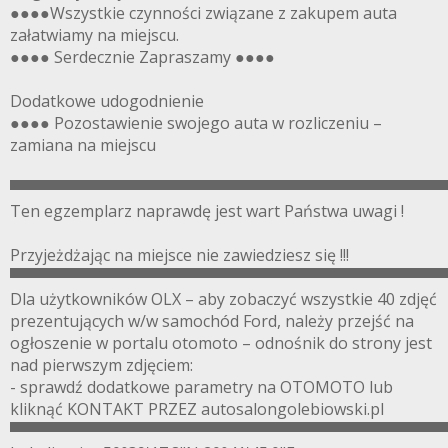
●●●●Wszystkie czynności związane z zakupem auta
załatwiamy na miejscu.
●●●● Serdecznie Zapraszamy ●●●●
Dodatkowe udogodnienie
●●●● Pozostawienie swojego auta w rozliczeniu –
zamiana na miejscu
▀▀▀▀▀▀▀▀▀▀▀▀▀▀▀▀▀▀▀▀▀▀▀▀▀▀▀▀▀▀▀▀▀▀▀▀▀▀▀
Ten egzemplarz naprawdę jest wart Państwa uwagi !
Przyjeżdżając na miejsce nie zawiedziesz się !!!
▀▀▀▀▀▀▀▀▀▀▀▀▀▀▀▀▀▀▀▀▀▀▀▀▀▀▀▀▀▀▀▀▀▀▀▀▀▀▀
Dla użytkowników OLX – aby zobaczyć wszystkie 40 zdjęć
prezentujących w/w samochód Ford, należy przejść na
ogłoszenie w portalu otomoto – odnośnik do strony jest
nad pierwszym zdjęciem:
- sprawdź dodatkowe parametry na OTOMOTO lub
kliknąć KONTAKT PRZEZ autosalongolebiowski.pl
▀▀▀▀▀▀▀▀▀▀▀▀▀▀▀▀▀▀▀▀▀▀▀▀▀▀▀▀▀▀▀▀▀▀▀▀▀▀▀