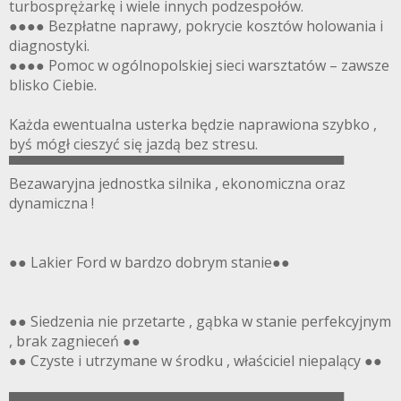
turbosprężarkę i wiele innych podzespołów.
●●●● Bezpłatne naprawy, pokrycie kosztów holowania i
diagnostyki.
●●●● Pomoc w ogólnopolskiej sieci warsztatów – zawsze
blisko Ciebie.
Każda ewentualna usterka będzie naprawiona szybko ,
byś mógł cieszyć się jazdą bez stresu.
▀▀▀▀▀▀▀▀▀▀▀▀▀▀▀▀▀▀▀▀▀▀▀▀▀▀▀▀▀▀▀▀▀▀
Bezawaryjna jednostka silnika , ekonomiczna oraz
dynamiczna !
●● Lakier Ford w bardzo dobrym stanie●●
●● Siedzenia nie przetarte , gąbka w stanie perfekcyjnym
, brak zagnieceń ●●
●● Czyste i utrzymane w środku , właściciel niepalący ●●
▀▀▀▀▀▀▀▀▀▀▀▀▀▀▀▀▀▀▀▀▀▀▀▀▀▀▀▀▀▀▀▀▀▀