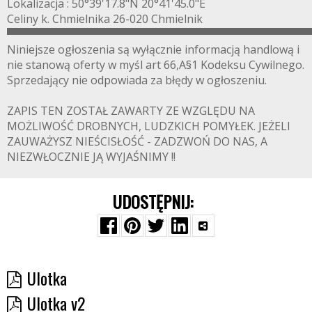
Lokalizacja : 50°39'17.8"N 20°41'45.0"E
Celiny k. Chmielnika 26-020 Chmielnik
▀▀▀▀▀▀▀▀▀▀▀▀▀▀▀▀▀▀▀▀▀▀▀▀▀▀▀▀▀▀▀▀▀▀▀▀▀▀▀
Niniejsze ogłoszenia są wyłącznie informacją handlową i
nie stanową oferty w myśl art 66,A§1 Kodeksu Cywilnego.
Sprzedający nie odpowiada za błędy w ogłoszeniu.
ZAPIS TEN ZOSTAŁ ZAWARTY ZE WZGLĘDU NA
MOŻLIWOŚĆ DROBNYCH, LUDZKICH POMYŁEK. JEŻELI
ZAUWAŻYSZ NIEŚCISŁOŚĆ - ZADZWOŃ DO NAS, A
NIEZWŁOCZNIE JĄ WYJAŚNIMY !!
UDOSTĘPNIJ:
Ulotka
Ulotka v2