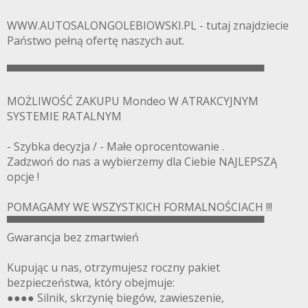
WWW.AUTOSALONGOLEBIOWSKI.PL - tutaj znajdziecie
Państwo pełną ofertę naszych aut.
▀▀▀▀▀▀▀▀▀▀▀▀▀▀▀▀▀▀▀▀▀▀▀▀▀▀▀▀▀▀▀▀▀▀
MOŻLIWOŚĆ ZAKUPU Mondeo W ATRAKCYJNYM
SYSTEMIE RATALNYM
- Szybka decyzja / - Małe oprocentowanie .
Zadzwoń do nas a wybierzemy dla Ciebie NAJLEPSZĄ
opcje !
POMAGAMY WE WSZYSTKICH FORMALNOŚCIACH !!!
▀▀▀▀▀▀▀▀▀▀▀▀▀▀▀▀▀▀▀▀▀▀▀▀▀▀▀▀▀▀▀▀▀▀
Gwarancja bez zmartwień
Kupując u nas, otrzymujesz roczny pakiet
bezpieczeństwa, który obejmuje:
●●●● Silnik, skrzynię biegów, zawieszenie,