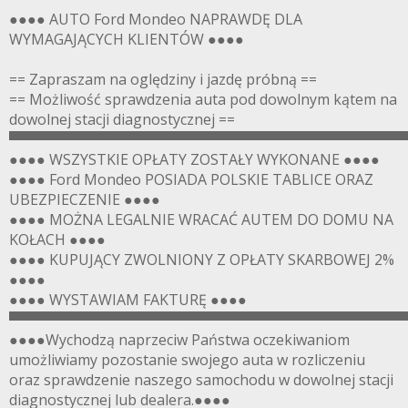
●●●● AUTO Ford Mondeo NAPRAWDĘ DLA
WYMAGAJĄCYCH KLIENTÓW ●●●●
== Zapraszam na oględziny i jazdę próbną ==
== Możliwość sprawdzenia auta pod dowolnym kątem na
dowolnej stacji diagnostycznej ==
▀▀▀▀▀▀▀▀▀▀▀▀▀▀▀▀▀▀▀▀▀▀▀▀▀▀▀▀▀▀▀▀▀▀▀▀▀▀▀
●●●● WSZYSTKIE OPŁATY ZOSTAŁY WYKONANE ●●●●
●●●● Ford Mondeo POSIADA POLSKIE TABLICE ORAZ
UBEZPIECZENIE ●●●●
●●●● MOŻNA LEGALNIE WRACAĆ AUTEM DO DOMU NA
KOŁACH ●●●●
●●●● KUPUJĄCY ZWOLNIONY Z OPŁATY SKARBOWEJ 2%
●●●●
●●●● WYSTAWIAM FAKTURĘ ●●●●
▀▀▀▀▀▀▀▀▀▀▀▀▀▀▀▀▀▀▀▀▀▀▀▀▀▀▀▀▀▀▀▀▀▀▀▀▀▀▀
●●●●Wychodzą naprzeciw Państwa oczekiwaniom
umożliwiamy pozostanie swojego auta w rozliczeniu
oraz sprawdzenie naszego samochodu w dowolnej stacji
diagnostycznej lub dealera.●●●●