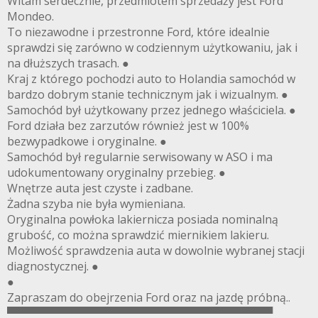
Witam serdecznie, przedmiotem sprzedaży jest Ford
Mondeo.
To niezawodne i przestronne Ford, które idealnie
sprawdzi się zarówno w codziennym użytkowaniu, jak i
na dłuższych trasach. ●
Kraj z którego pochodzi auto to Holandia samochód w
bardzo dobrym stanie technicznym jak i wizualnym. ●
Samochód był użytkowany przez jednego właściciela. ●
Ford działa bez zarzutów również jest w 100%
bezwypadkowe i oryginalne. ●
Samochód był regularnie serwisowany w ASO i ma
udokumentowany oryginalny przebieg. ●
Wnętrze auta jest czyste i zadbane.
Żadna szyba nie była wymieniana.
Oryginalna powłoka lakiernicza posiada nominalną
grubość, co można sprawdzić miernikiem lakieru.
Możliwość sprawdzenia auta w dowolnie wybranej stacji
diagnostycznej. ●
●
Zapraszam do obejrzenia Ford oraz na jazdę próbną..
▀▀▀▀▀▀▀▀▀▀▀▀▀▀▀▀▀▀▀▀▀▀▀▀▀▀▀▀▀▀▀▀▀▀