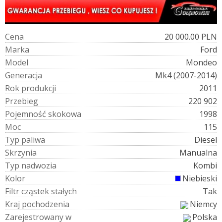
C
e
n
a
20 000.00 PLN
M
a
r
k
a
Ford
M
o
d
e
l
Mondeo
G
e
n
e
r
a
c
j
a
Mk4 (2007-2014)
R
o
k
p
r
o
d
u
k
c
j
i
2011
P
r
z
e
b
i
e
g
220 902
P
o
j
e
m
n
o
ś
ć
s
k
o
k
o
w
a
1998
M
o
c
115
T
y
p
p
a
l
i
w
a
Diesel
S
k
r
z
y
n
i
a
Manualna
T
y
p
n
a
d
w
o
z
i
a
Kombi
K
o
l
o
r
Niebieski
F
i
l
t
r
c
z
ą
s
t
e
k
s
t
a
ł
y
c
h
Tak
K
r
a
j
p
o
c
h
o
d
z
e
n
i
a
Niemcy
Z
a
r
e
j
e
s
t
r
o
w
a
n
y
w
Polska