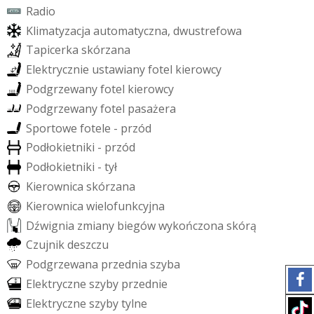
R
a
d
i
o
K
l
i
m
a
t
y
z
a
c
j
a
a
u
t
o
m
a
t
y
c
z
n
a
,
d
w
u
s
t
r
e
f
o
w
a
T
a
p
i
c
e
r
k
a
s
k
ó
r
z
a
n
a
E
l
e
k
t
r
y
c
z
n
i
e
u
s
t
a
w
i
a
n
y
f
o
t
e
l
k
i
e
r
o
w
c
y
P
o
d
g
r
z
e
w
a
n
y
f
o
t
e
l
k
i
e
r
o
w
c
y
P
o
d
g
r
z
e
w
a
n
y
f
o
t
e
l
p
a
s
a
ż
e
r
a
S
p
o
r
t
o
w
e
f
o
t
e
l
e
-
p
r
z
ó
d
P
o
d
ł
o
k
i
e
t
n
i
k
i
-
p
r
z
ó
d
P
o
d
ł
o
k
i
e
t
n
i
k
i
-
t
y
ł
K
i
e
r
o
w
n
i
c
a
s
k
ó
r
z
a
n
a
K
i
e
r
o
w
n
i
c
a
w
i
e
l
o
f
u
n
k
c
y
j
n
a
D
ź
w
i
g
n
i
a
z
m
i
a
n
y
b
i
e
g
ó
w
w
y
k
o
ń
c
z
o
n
a
s
k
ó
r
ą
C
z
u
j
n
i
k
d
e
s
z
c
z
u
P
o
d
g
r
z
e
w
a
n
a
p
r
z
e
d
n
i
a
s
z
y
b
a
E
l
e
k
t
r
y
c
z
n
e
s
z
y
b
y
p
r
z
e
d
n
i
e
E
l
e
k
t
r
y
c
z
n
e
s
z
y
b
y
t
y
l
n
e