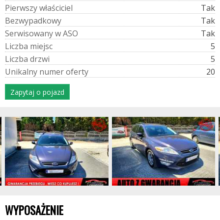
P
i
e
r
w
s
z
y
w
ł
a
ś
c
i
c
i
e
l
Tak
B
e
z
w
y
p
a
d
k
o
w
y
Tak
S
e
r
w
i
s
o
w
a
n
y
w
A
S
O
Tak
L
i
c
z
b
a
m
i
e
j
s
c
5
L
i
c
z
b
a
d
r
z
w
i
5
U
n
i
k
a
l
n
y
n
u
m
e
r
o
f
e
r
t
y
20
Zapytaj o pojazd
WYPOSAŻENIE