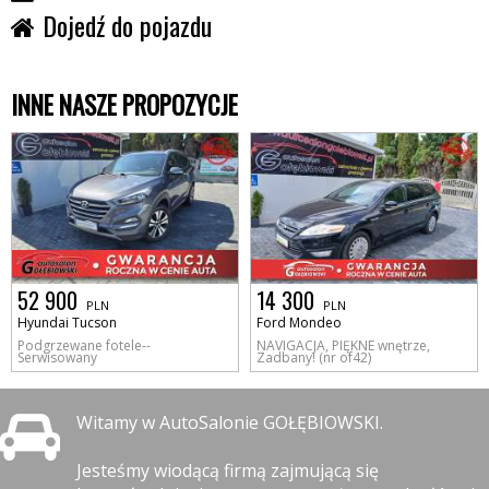
Dojedź do pojazdu
INNE NASZE PROPOZYCJE
52 900
14 300
PLN
PLN
Hyundai Tucson
Ford Mondeo
Podgrzewane fotele--
NAVIGACJA, PIĘKNE wnętrze,
Serwisowany
Zadbany! (nr of42)
Witamy w AutoSalonie GOŁĘBIOWSKI.
Jesteśmy wiodącą firmą zajmującą się