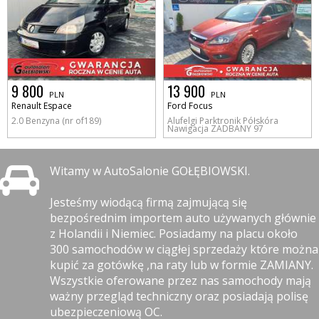
9 800
13 900
PLN
PLN
Renault Espace
Ford Focus
2.0 Benzyna (nr of189)
Alufelgi Parktronik Półskóra
Nawigacja ZADBANY 97
Witamy w AutoSalonie GOŁĘBIOWSKI.
Jesteśmy wiodącą firmą zajmującą się
bezpośrednim importem auto używanych głównie
z Holandii i Niemiec. Posiadamy na placu około
300 samochodów w ciągłej sprzedaży które można
kupić za gotówkę ,na raty lub w formie ZAMIANY.
Wszystkie oferowane przez nas samochody mają
ważny przegląd techniczny oraz posiadają polisę
ubezpieczeniową OC.