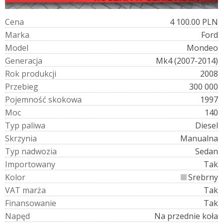
C
e
n
a
4 100.00 PLN
M
a
r
k
a
Ford
M
o
d
e
l
Mondeo
G
e
n
e
r
a
c
j
a
Mk4 (2007-2014)
R
o
k
p
r
o
d
u
k
c
j
i
2008
P
r
z
e
b
i
e
g
300 000
P
o
j
e
m
n
o
ś
ć
s
k
o
k
o
w
a
1997
M
o
c
140
T
y
p
p
a
l
i
w
a
Diesel
S
k
r
z
y
n
i
a
Manualna
T
y
p
n
a
d
w
o
z
i
a
Sedan
I
m
p
o
r
t
o
w
a
n
y
Tak
K
o
l
o
r
Srebrny
V
A
T
m
a
r
ż
a
Tak
F
i
n
a
n
s
o
w
a
n
i
e
Tak
N
a
p
ę
d
Na przednie koła