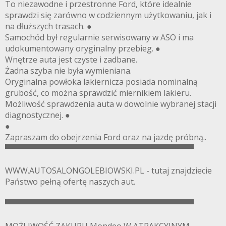
To niezawodne i przestronne Ford, które idealnie
sprawdzi się zarówno w codziennym użytkowaniu, jak i
na dłuższych trasach. ●
Samochód był regularnie serwisowany w ASO i ma
udokumentowany oryginalny przebieg. ●
Wnętrze auta jest czyste i zadbane.
Żadna szyba nie była wymieniana.
Oryginalna powłoka lakiernicza posiada nominalną
grubość, co można sprawdzić miernikiem lakieru.
Możliwość sprawdzenia auta w dowolnie wybranej stacji
diagnostycznej. ●
●
Zapraszam do obejrzenia Ford oraz na jazdę próbną..
▀▀▀▀▀▀▀▀▀▀▀▀▀▀▀▀▀▀▀▀▀▀▀▀▀▀▀▀▀▀▀▀▀▀
WWW.AUTOSALONGOLEBIOWSKI.PL - tutaj znajdziecie
Państwo pełną ofertę naszych aut.
▀▀▀▀▀▀▀▀▀▀▀▀▀▀▀▀▀▀▀▀▀▀▀▀▀▀▀▀▀▀▀▀▀▀