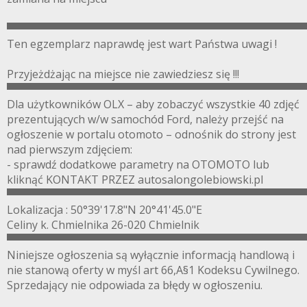
▀▀▀▀▀▀▀▀▀▀▀▀▀▀▀▀▀▀▀▀▀▀▀▀▀▀▀▀▀▀▀▀▀▀▀▀▀▀▀
Ten egzemplarz naprawdę jest wart Państwa uwagi !
Przyjeżdżając na miejsce nie zawiedziesz się !!!
▀▀▀▀▀▀▀▀▀▀▀▀▀▀▀▀▀▀▀▀▀▀▀▀▀▀▀▀▀▀▀▀▀▀▀▀▀▀▀
Dla użytkowników OLX – aby zobaczyć wszystkie 40 zdjęć
prezentujących w/w samochód Ford, należy przejść na
ogłoszenie w portalu otomoto – odnośnik do strony jest
nad pierwszym zdjęciem:
- sprawdź dodatkowe parametry na OTOMOTO lub
kliknąć KONTAKT PRZEZ autosalongolebiowski.pl
▀▀▀▀▀▀▀▀▀▀▀▀▀▀▀▀▀▀▀▀▀▀▀▀▀▀▀▀▀▀▀▀▀▀▀▀▀▀▀
Lokalizacja : 50°39'17.8"N 20°41'45.0"E
Celiny k. Chmielnika 26-020 Chmielnik
▀▀▀▀▀▀▀▀▀▀▀▀▀▀▀▀▀▀▀▀▀▀▀▀▀▀▀▀▀▀▀▀▀▀▀▀▀▀▀
Niniejsze ogłoszenia są wyłącznie informacją handlową i
nie stanową oferty w myśl art 66,A§1 Kodeksu Cywilnego.
Sprzedający nie odpowiada za błędy w ogłoszeniu.