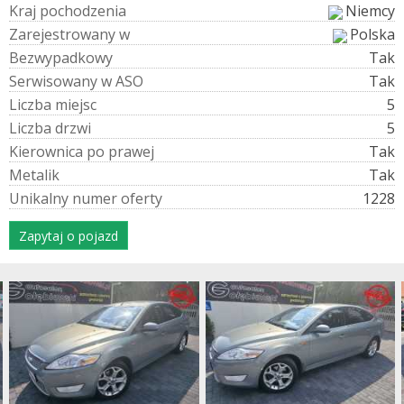
K
r
a
j
p
o
c
h
o
d
z
e
n
i
a
Niemcy
Z
a
r
e
j
e
s
t
r
o
w
a
n
y
w
Polska
B
e
z
w
y
p
a
d
k
o
w
y
Tak
S
e
r
w
i
s
o
w
a
n
y
w
A
S
O
Tak
L
i
c
z
b
a
m
i
e
j
s
c
5
L
i
c
z
b
a
d
r
z
w
i
5
K
i
e
r
o
w
n
i
c
a
p
o
p
r
a
w
e
j
Tak
M
e
t
a
l
i
k
Tak
U
n
i
k
a
l
n
y
n
u
m
e
r
o
f
e
r
t
y
1228
Zapytaj o pojazd