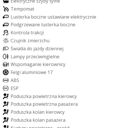
E
l
e
k
t
r
y
c
z
n
e
s
z
y
b
y
t
y
l
n
e
T
e
m
p
o
m
a
t
L
u
s
t
e
r
k
a
b
o
c
z
n
e
u
s
t
a
w
i
a
n
e
e
l
e
k
t
r
y
c
z
n
i
e
P
o
d
g
r
z
e
w
a
n
e
l
u
s
t
e
r
k
a
b
o
c
z
n
e
K
o
n
t
r
o
l
a
t
r
a
k
c
j
i
C
z
u
j
n
i
k
z
m
i
e
r
z
c
h
u
Ś
w
i
a
t
ł
a
d
o
j
a
z
d
y
d
z
i
e
n
n
e
j
L
a
m
p
y
p
r
z
e
c
i
w
m
g
i
e
l
n
e
W
s
p
o
m
a
g
a
n
i
e
k
i
e
r
o
w
n
i
c
y
F
e
l
g
i
a
l
u
m
i
n
i
o
w
e
1
7
A
B
S
E
S
P
P
o
d
u
s
z
k
a
p
o
w
i
e
t
r
z
n
a
k
i
e
r
o
w
c
y
P
o
d
u
s
z
k
a
p
o
w
i
e
t
r
z
n
a
p
a
s
a
ż
e
r
a
P
o
d
u
s
z
k
a
k
o
l
a
n
k
i
e
r
o
w
c
y
P
o
d
u
s
z
k
a
k
o
l
a
n
p
a
s
a
ż
e
r
a
K
u
r
t
y
n
y
p
o
w
i
e
t
r
z
n
e
-
p
r
z
ó
d