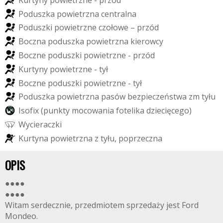
P
o
d
u
s
z
k
a
p
o
w
i
e
t
r
z
n
a
c
e
n
t
r
a
l
n
a
P
o
d
u
s
z
k
i
p
o
w
i
e
t
r
z
n
e
c
z
o
ł
o
w
e
–
p
r
z
ó
d
B
o
c
z
n
a
p
o
d
u
s
z
k
a
p
o
w
i
e
t
r
z
n
a
k
i
e
r
o
w
c
y
B
o
c
z
n
e
p
o
d
u
s
z
k
i
p
o
w
i
e
t
r
z
n
e
-
p
r
z
ó
d
K
u
r
t
y
n
y
p
o
w
i
e
t
r
z
n
e
-
t
y
ł
B
o
c
z
n
e
p
o
d
u
s
z
k
i
p
o
w
i
e
t
r
z
n
e
-
t
y
ł
P
o
d
u
s
z
k
a
p
o
w
i
e
t
r
z
n
a
p
a
s
ó
w
b
e
z
p
i
e
c
z
e
ń
s
t
w
a
z
m
t
y
ł
u
I
s
o
f
i
x
(
p
u
n
k
t
y
m
o
c
o
w
a
n
i
a
f
o
t
e
l
i
k
a
d
z
i
e
c
i
ę
c
e
g
o
)
W
y
c
i
e
r
a
c
z
k
i
K
u
r
t
y
n
a
p
o
w
i
e
t
r
z
n
a
z
t
y
ł
u
,
p
o
p
r
z
e
c
z
n
a
OPIS
●●●●
●●●●
Witam serdecznie, przedmiotem sprzedaży jest Ford
Mondeo.