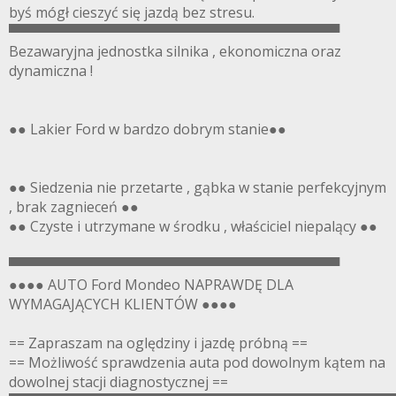
byś mógł cieszyć się jazdą bez stresu.
▀▀▀▀▀▀▀▀▀▀▀▀▀▀▀▀▀▀▀▀▀▀▀▀▀▀▀▀▀▀▀▀▀▀
Bezawaryjna jednostka silnika , ekonomiczna oraz
dynamiczna !
●● Lakier Ford w bardzo dobrym stanie●●
●● Siedzenia nie przetarte , gąbka w stanie perfekcyjnym
, brak zagnieceń ●●
●● Czyste i utrzymane w środku , właściciel niepalący ●●
▀▀▀▀▀▀▀▀▀▀▀▀▀▀▀▀▀▀▀▀▀▀▀▀▀▀▀▀▀▀▀▀▀▀
●●●● AUTO Ford Mondeo NAPRAWDĘ DLA
WYMAGAJĄCYCH KLIENTÓW ●●●●
== Zapraszam na oględziny i jazdę próbną ==
== Możliwość sprawdzenia auta pod dowolnym kątem na
dowolnej stacji diagnostycznej ==