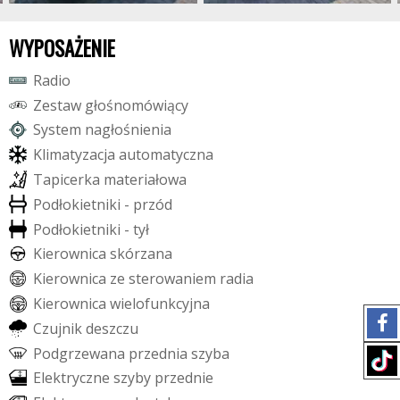
WYPOSAŻENIE
R
a
d
i
o
Z
e
s
t
a
w
g
ł
o
ś
n
o
m
ó
w
i
ą
c
y
S
y
s
t
e
m
n
a
g
ł
o
ś
n
i
e
n
i
a
K
l
i
m
a
t
y
z
a
c
j
a
a
u
t
o
m
a
t
y
c
z
n
a
T
a
p
i
c
e
r
k
a
m
a
t
e
r
i
a
ł
o
w
a
P
o
d
ł
o
k
i
e
t
n
i
k
i
-
p
r
z
ó
d
P
o
d
ł
o
k
i
e
t
n
i
k
i
-
t
y
ł
K
i
e
r
o
w
n
i
c
a
s
k
ó
r
z
a
n
a
K
i
e
r
o
w
n
i
c
a
z
e
s
t
e
r
o
w
a
n
i
e
m
r
a
d
i
a
K
i
e
r
o
w
n
i
c
a
w
i
e
l
o
f
u
n
k
c
y
j
n
a
C
z
u
j
n
i
k
d
e
s
z
c
z
u
P
o
d
g
r
z
e
w
a
n
a
p
r
z
e
d
n
i
a
s
z
y
b
a
E
l
e
k
t
r
y
c
z
n
e
s
z
y
b
y
p
r
z
e
d
n
i
e