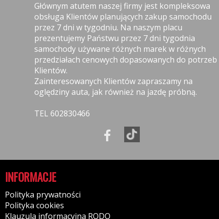
Głównym atutem naszej firmy jest kompleksowa
obsługa Klientów planujących zakup samochodu
przez 7 dni w tygodniu. Na naszym placu
prezentujemy Państwu przez 7 dni tygodnia
samochody używane różnych marek w różnych
przedziałach cenowych dopasowanych do potrzeb
Klientów.
Zainteresowanych Klientów zapraszamy na
oględziny auta, jak również na jazdę próbną.
TEL 602830466
INFORMACJE
Polityka prywatności
Polityka cookies
Klauzula informacyjna RODO