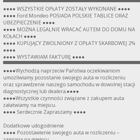
▀▀▀▀▀▀▀▀▀▀▀▀▀▀▀▀▀▀▀▀▀▀▀▀▀▀▀▀▀▀▀▀▀▀▀▀▀▀▀
●●●● WSZYSTKIE OPŁATY ZOSTAŁY WYKONANE ●●●●
●●●● Ford Mondeo POSIADA POLSKIE TABLICE ORAZ
UBEZPIECZENIE ●●●●
●●●● MOŻNA LEGALNIE WRACAĆ AUTEM DO DOMU NA
KOŁACH ●●●●
●●●● KUPUJĄCY ZWOLNIONY Z OPŁATY SKARBOWEJ 2%
●●●●
●●●● WYSTAWIAM FAKTURĘ ●●●●
▀▀▀▀▀▀▀▀▀▀▀▀▀▀▀▀▀▀▀▀▀▀▀▀▀▀▀▀▀▀▀▀▀▀▀▀▀▀▀
●●●●Wychodzą naprzeciw Państwa oczekiwaniom
umożliwiamy pozostanie swojego auta w rozliczeniu
oraz sprawdzenie naszego samochodu w dowolnej stacji
diagnostycznej lub dealera.●●●●
●●●●Wszystkie czynności związane z zakupem auta
załatwiamy na miejscu.
●●●● Serdecznie Zapraszamy ●●●●
Dodatkowe udogodnienie
●●●● Pozostawienie swojego auta w rozliczeniu –
zamiana na miejscu