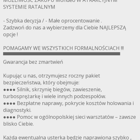
MOŻLIWOŚĆ ZAKUPU Mondeo W ATRAKCYJNYM
SYSTEMIE RATALNYM
- Szybka decyzja / - Małe oprocentowanie .
Zadzwoń do nas a wybierzemy dla Ciebie NAJLEPSZĄ
opcje !
POMAGAMY WE WSZYSTKICH FORMALNOŚCIACH !!!
▀▀▀▀▀▀▀▀▀▀▀▀▀▀▀▀▀▀▀▀▀▀▀▀▀▀▀▀▀▀▀▀▀▀
Gwarancja bez zmartwień
Kupując u nas, otrzymujesz roczny pakiet
bezpieczeństwa, który obejmuje:
●●●● Silnik, skrzynię biegów, zawieszenie,
turbosprężarkę i wiele innych podzespołów.
●●●● Bezpłatne naprawy, pokrycie kosztów holowania i
diagnostyki.
●●●● Pomoc w ogólnopolskiej sieci warsztatów – zawsze
blisko Ciebie.
Każda ewentualna usterka będzie naprawiona szybko ,