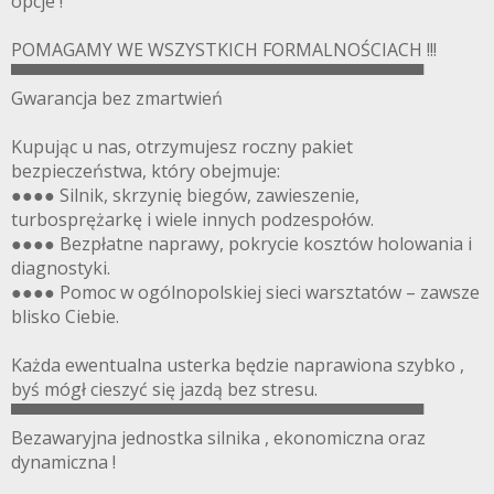
opcje !
POMAGAMY WE WSZYSTKICH FORMALNOŚCIACH !!!
▀▀▀▀▀▀▀▀▀▀▀▀▀▀▀▀▀▀▀▀▀▀▀▀▀▀▀▀▀▀▀▀▀▀
Gwarancja bez zmartwień
Kupując u nas, otrzymujesz roczny pakiet
bezpieczeństwa, który obejmuje:
●●●● Silnik, skrzynię biegów, zawieszenie,
turbosprężarkę i wiele innych podzespołów.
●●●● Bezpłatne naprawy, pokrycie kosztów holowania i
diagnostyki.
●●●● Pomoc w ogólnopolskiej sieci warsztatów – zawsze
blisko Ciebie.
Każda ewentualna usterka będzie naprawiona szybko ,
byś mógł cieszyć się jazdą bez stresu.
▀▀▀▀▀▀▀▀▀▀▀▀▀▀▀▀▀▀▀▀▀▀▀▀▀▀▀▀▀▀▀▀▀▀
Bezawaryjna jednostka silnika , ekonomiczna oraz
dynamiczna !