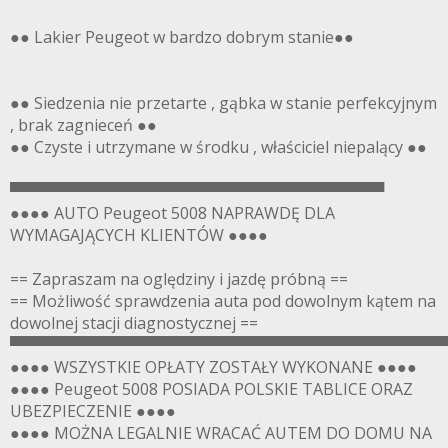
●● Lakier Peugeot w bardzo dobrym stanie●●
●● Siedzenia nie przetarte , gąbka w stanie perfekcyjnym
, brak zagnieceń ●●
●● Czyste i utrzymane w środku , właściciel niepalący ●●
▀▀▀▀▀▀▀▀▀▀▀▀▀▀▀▀▀▀▀▀▀▀▀▀▀▀▀▀▀▀▀▀▀▀
●●●● AUTO Peugeot 5008 NAPRAWDĘ DLA
WYMAGAJĄCYCH KLIENTÓW ●●●●
== Zapraszam na oględziny i jazdę próbną ==
== Możliwość sprawdzenia auta pod dowolnym kątem na
dowolnej stacji diagnostycznej ==
▀▀▀▀▀▀▀▀▀▀▀▀▀▀▀▀▀▀▀▀▀▀▀▀▀▀▀▀▀▀▀▀▀▀▀▀▀▀▀
●●●● WSZYSTKIE OPŁATY ZOSTAŁY WYKONANE ●●●●
●●●● Peugeot 5008 POSIADA POLSKIE TABLICE ORAZ
UBEZPIECZENIE ●●●●
●●●● MOŻNA LEGALNIE WRACAĆ AUTEM DO DOMU NA