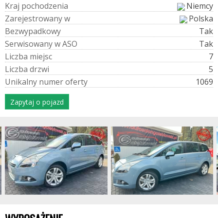
K
r
a
j
p
o
c
h
o
d
z
e
n
i
a
Niemcy
Z
a
r
e
j
e
s
t
r
o
w
a
n
y
w
Polska
B
e
z
w
y
p
a
d
k
o
w
y
Tak
S
e
r
w
i
s
o
w
a
n
y
w
A
S
O
Tak
L
i
c
z
b
a
m
i
e
j
s
c
7
L
i
c
z
b
a
d
r
z
w
i
5
U
n
i
k
a
l
n
y
n
u
m
e
r
o
f
e
r
t
y
1069
Zapytaj o pojazd