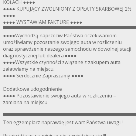
KOŁACH ●●●●
●●●● KUPUJĄCY ZWOLNIONY Z OPŁATY SKARBOWEJ 2%
●●●●
●●●● WYSTAWIAM FAKTURĘ ●●●●
▀▀▀▀▀▀▀▀▀▀▀▀▀▀▀▀▀▀▀▀▀▀▀▀▀▀▀▀▀▀▀▀▀▀▀▀▀▀▀
●●●●Wychodzą naprzeciw Państwa oczekiwaniom
umożliwiamy pozostanie swojego auta w rozliczeniu
oraz sprawdzenie naszego samochodu w dowolnej stacji
diagnostycznej lub dealera.●●●●
●●●●Wszystkie czynności związane z zakupem auta
załatwiamy na miejscu.
●●●● Serdecznie Zapraszamy ●●●●
Dodatkowe udogodnienie
●●●● Pozostawienie swojego auta w rozliczeniu –
zamiana na miejscu
▀▀▀▀▀▀▀▀▀▀▀▀▀▀▀▀▀▀▀▀▀▀▀▀▀▀▀▀▀▀▀▀▀▀▀▀▀▀▀
Ten egzemplarz naprawdę jest wart Państwa uwagi !
Przyjeżdżając na miejsce nie zawiedziesz się !!!