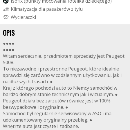
I
s
o
f
i
x
(
p
u
n
k
t
y
m
o
c
o
w
a
n
i
a
f
o
t
e
l
i
k
a
d
z
i
e
c
i
ę
c
e
g
o
)
K
l
i
m
a
t
y
z
a
c
j
a
d
l
a
p
a
s
a
ż
e
r
ó
w
z
t
y
ł
u
W
y
c
i
e
r
a
c
z
k
i
OPIS
●●●●
●●●●
Witam serdecznie, przedmiotem sprzedaży jest Peugeot
5008.
To niezawodne i przestronne Peugeot, które idealnie
sprawdzi się zarówno w codziennym użytkowaniu, jak i
na dłuższych trasach. ●
Kraj z którego pochodzi auto to Niemcy samochód w
bardzo dobrym stanie technicznym jak i wizualnym. ●
Peugeot działa bez zarzutów również jest w 100%
bezwypadkowe i oryginalne. ●
Samochód był regularnie serwisowany w ASO i ma
udokumentowany oryginalny przebieg. ●
Wnętrze auta jest czyste i zadbane.