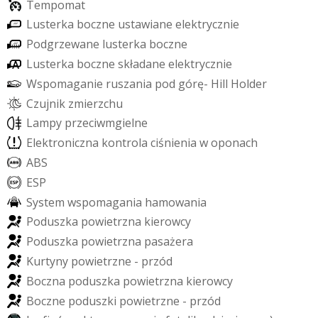
T
e
m
p
o
m
a
t
L
u
s
t
e
r
k
a
b
o
c
z
n
e
u
s
t
a
w
i
a
n
e
e
l
e
k
t
r
y
c
z
n
i
e
P
o
d
g
r
z
e
w
a
n
e
l
u
s
t
e
r
k
a
b
o
c
z
n
e
L
u
s
t
e
r
k
a
b
o
c
z
n
e
s
k
ł
a
d
a
n
e
e
l
e
k
t
r
y
c
z
n
i
e
W
s
p
o
m
a
g
a
n
i
e
r
u
s
z
a
n
i
a
p
o
d
g
ó
r
ę
-
H
i
l
l
H
o
l
d
e
r
C
z
u
j
n
i
k
z
m
i
e
r
z
c
h
u
L
a
m
p
y
p
r
z
e
c
i
w
m
g
i
e
l
n
e
E
l
e
k
t
r
o
n
i
c
z
n
a
k
o
n
t
r
o
l
a
c
i
ś
n
i
e
n
i
a
w
o
p
o
n
a
c
h
A
B
S
E
S
P
S
y
s
t
e
m
w
s
p
o
m
a
g
a
n
i
a
h
a
m
o
w
a
n
i
a
P
o
d
u
s
z
k
a
p
o
w
i
e
t
r
z
n
a
k
i
e
r
o
w
c
y
P
o
d
u
s
z
k
a
p
o
w
i
e
t
r
z
n
a
p
a
s
a
ż
e
r
a
K
u
r
t
y
n
y
p
o
w
i
e
t
r
z
n
e
-
p
r
z
ó
d
B
o
c
z
n
a
p
o
d
u
s
z
k
a
p
o
w
i
e
t
r
z
n
a
k
i
e
r
o
w
c
y
B
o
c
z
n
e
p
o
d
u
s
z
k
i
p
o
w
i
e
t
r
z
n
e
-
p
r
z
ó
d