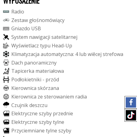
WYPOSAŻENIE
R
a
d
i
o
Z
e
s
t
a
w
g
ł
o
ś
n
o
m
ó
w
i
ą
c
y
G
n
i
a
z
d
o
U
S
B
S
y
s
t
e
m
n
a
w
i
g
a
c
j
i
s
a
t
e
l
i
t
a
r
n
e
j
W
y
ś
w
i
e
t
l
a
c
z
t
y
p
u
H
e
a
d
-
U
p
K
l
i
m
a
t
y
z
a
c
j
a
a
u
t
o
m
a
t
y
c
z
n
a
:
4
l
u
b
w
i
ê
c
e
j
s
t
r
e
f
o
w
a
D
a
c
h
p
a
n
o
r
a
m
i
c
z
n
y
T
a
p
i
c
e
r
k
a
m
a
t
e
r
i
a
ł
o
w
a
P
o
d
ł
o
k
i
e
t
n
i
k
i
-
p
r
z
ó
d
K
i
e
r
o
w
n
i
c
a
s
k
ó
r
z
a
n
a
K
i
e
r
o
w
n
i
c
a
z
e
s
t
e
r
o
w
a
n
i
e
m
r
a
d
i
a
C
z
u
j
n
i
k
d
e
s
z
c
z
u
E
l
e
k
t
r
y
c
z
n
e
s
z
y
b
y
p
r
z
e
d
n
i
e
E
l
e
k
t
r
y
c
z
n
e
s
z
y
b
y
t
y
l
n
e
P
r
z
y
c
i
e
m
n
i
a
n
e
t
y
l
n
e
s
z
y
b
y