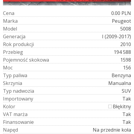
C
e
n
a
0.00 PLN
M
a
r
k
a
Peugeot
M
o
d
e
l
5008
G
e
n
e
r
a
c
j
a
I (2009-2017)
R
o
k
p
r
o
d
u
k
c
j
i
2010
P
r
z
e
b
i
e
g
194 588
P
o
j
e
m
n
o
ś
ć
s
k
o
k
o
w
a
1598
M
o
c
156
T
y
p
p
a
l
i
w
a
Benzyna
S
k
r
z
y
n
i
a
Manualna
T
y
p
n
a
d
w
o
z
i
a
SUV
I
m
p
o
r
t
o
w
a
n
y
Tak
K
o
l
o
r
Błękitny
V
A
T
m
a
r
ż
a
Tak
F
i
n
a
n
s
o
w
a
n
i
e
Tak
N
a
p
ę
d
Na przednie koła