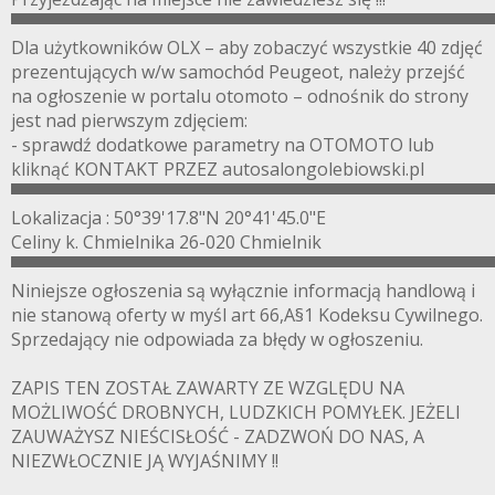
▀▀▀▀▀▀▀▀▀▀▀▀▀▀▀▀▀▀▀▀▀▀▀▀▀▀▀▀▀▀▀▀▀▀▀▀▀▀▀
Dla użytkowników OLX – aby zobaczyć wszystkie 40 zdjęć
prezentujących w/w samochód Peugeot, należy przejść
na ogłoszenie w portalu otomoto – odnośnik do strony
jest nad pierwszym zdjęciem:
- sprawdź dodatkowe parametry na OTOMOTO lub
kliknąć KONTAKT PRZEZ autosalongolebiowski.pl
▀▀▀▀▀▀▀▀▀▀▀▀▀▀▀▀▀▀▀▀▀▀▀▀▀▀▀▀▀▀▀▀▀▀▀▀▀▀▀
Lokalizacja : 50°39'17.8"N 20°41'45.0"E
Celiny k. Chmielnika 26-020 Chmielnik
▀▀▀▀▀▀▀▀▀▀▀▀▀▀▀▀▀▀▀▀▀▀▀▀▀▀▀▀▀▀▀▀▀▀▀▀▀▀▀
Niniejsze ogłoszenia są wyłącznie informacją handlową i
nie stanową oferty w myśl art 66,A§1 Kodeksu Cywilnego.
Sprzedający nie odpowiada za błędy w ogłoszeniu.
ZAPIS TEN ZOSTAŁ ZAWARTY ZE WZGLĘDU NA
MOŻLIWOŚĆ DROBNYCH, LUDZKICH POMYŁEK. JEŻELI
ZAUWAŻYSZ NIEŚCISŁOŚĆ - ZADZWOŃ DO NAS, A
NIEZWŁOCZNIE JĄ WYJAŚNIMY !!